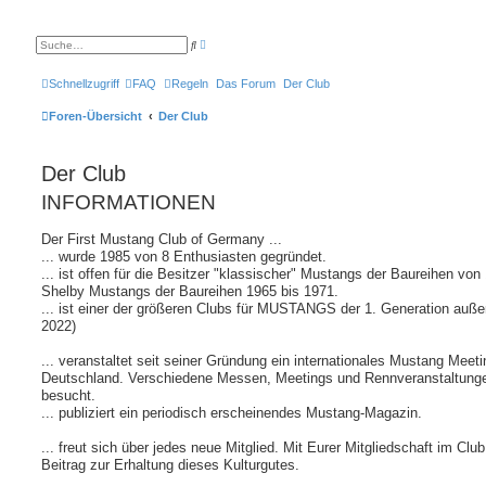
E
S
r
u
w
c
e
h
Schnellzugriff
FAQ
Regeln
Das Forum
Der Club
i
e
t
e
Foren-Übersicht
Der Club
r
t
e
S
Der Club
u
c
h
INFORMATIONEN
e
Der First Mustang Club of Germany ...
... wurde 1985 von 8 Enthusiasten gegründet.
... ist offen für die Besitzer "klassischer" Mustangs der Baureihen vo
Shelby Mustangs der Baureihen 1965 bis 1971.
... ist einer der größeren Clubs für MUSTANGS der 1. Generation auß
2022)
... veranstaltet seit seiner Gründung ein internationales Mustang Meet
Deutschland. Verschiedene Messen, Meetings und Rennveranstaltungen
besucht.
... publiziert ein periodisch erscheinendes Mustang-Magazin.
... freut sich über jedes neue Mitglied. Mit Eurer Mitgliedschaft im Club 
Beitrag zur Erhaltung dieses Kulturgutes.