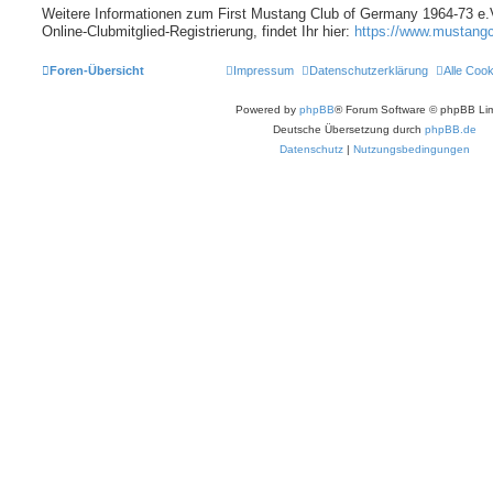
Weitere Informationen zum First Mustang Club of Germany 1964-73 e.V.
Online-Clubmitglied-Registrierung, findet Ihr hier:
https://www.mustangc
Foren-Übersicht
Impressum
Datenschutzerklärung
Alle Coo
Powered by
phpBB
® Forum Software © phpBB Lim
Deutsche Übersetzung durch
phpBB.de
Datenschutz
|
Nutzungsbedingungen