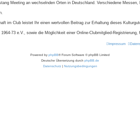
s Mustang Meeting an wechselnden Orten in Deutschland. Verschiedene Messe
n.
haft im Club leistet Ihr einen wertvollen Beitrag zur Erhaltung dieses Kulturgut
64-73 e.V., sowie die Möglichkeit einer Online-Clubmitglied-Registrierung, fi
Impressum
Daten
Powered by
phpBB
® Forum Software © phpBB Limited
Deutsche Übersetzung durch
phpBB.de
Datenschutz
|
Nutzungsbedingungen