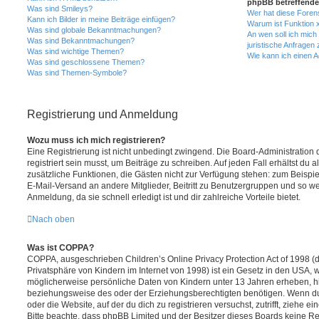
phpBB betreffende
Was sind Smileys?
Wer hat diese Foren
Kann ich Bilder in meine Beiträge einfügen?
Warum ist Funktion x
Was sind globale Bekanntmachungen?
An wen soll ich mic
Was sind Bekanntmachungen?
juristische Anfragen
Was sind wichtige Themen?
Wie kann ich einen A
Was sind geschlossene Themen?
Was sind Themen-Symbole?
Registrierung und Anmeldung
Wozu muss ich mich registrieren?
Eine Registrierung ist nicht unbedingt zwingend. Die Board-Administration
registriert sein musst, um Beiträge zu schreiben. Auf jeden Fall erhältst du als
zusätzliche Funktionen, die Gästen nicht zur Verfügung stehen: zum Beispiel
E-Mail-Versand an andere Mitglieder, Beitritt zu Benutzergruppen und so wei
Anmeldung, da sie schnell erledigt ist und dir zahlreiche Vorteile bietet.
Nach oben
Was ist COPPA?
COPPA, ausgeschrieben Children’s Online Privacy Protection Act of 1998 (
Privatsphäre von Kindern im Internet von 1998) ist ein Gesetz in den USA, w
möglicherweise persönliche Daten von Kindern unter 13 Jahren erheben, h
beziehungsweise des oder der Erziehungsberechtigten benötigen. Wenn du di
oder die Website, auf der du dich zu registrieren versuchst, zutrifft, ziehe e
Bitte beachte, dass phpBB Limited und der Besitzer dieses Boards keine 