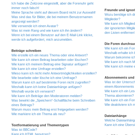
Ich habe die Zeitzone eingestellt, aber die Forenuhr geht
immer noch falsch!
Freunde und ignori
Meine Sprache steht auf diesem Board nicht zur Auswahl!
Wozu benötige ich di
Was sind das für Bilder, die bei meinem Benutzernamen
Mitglieder?
angezeigt werden?
Wie kann ich Mitglied
Wie verwende ich einen Avatar?
der ignorierten Mitg
Was ist mein Rang und wie kann ich ihn ändern?
den Listen entfernen
Wenn ich bei einem Benutzer auf den E-Mail-Link klicke,
werde ich aufgefordert, mich anzumelden.
Die Foren durchsu
Wie kann ich ein Fo
Beiträge schreiben
Weshalb erhalte ich 
Wie erstelle ich ein neues Thema oder eine Antwort?
Warum bekomme ich b
Wie kann ich einen Beitrag bearbeiten oder löschen?
Wie kann ich nach M
Wie kann ich meinem Beitrag eine Signatur anfügen?
Wie kann ich meine 
Wie kann ich eine Umfrage erstellen?
Wieso kann ich nicht mehr Antwortmöglichkeiten erstellen?
Abonnements und 
Wie bearbeite oder lösche ich eine Umfrage?
Was ist der Untersc
Warum kann ich auf bestimmte Foren nicht zugreifen?
einem Abonnements 
Weshalb kann ich keine Dateianhänge anfügen?
Wie kann ich ein Les
Weshalb wurde ich verwarnt?
Thema abonnieren?
Wie kann ich Beiträge den Moderatoren melden?
Wie kann ich ein Fo
Was bewirkt die „Speichern“-Schaltfläche beim Schreiben
Wie deaktiviere ich
eines Beitrags?
Warum muss mein Beitrag erst freigegeben werden?
Wie markiere ich ein Thema als neu?
Dateianhänge
Welche Dateianhänge
Kann ich eine Übersi
Textformatierung und Thementypen
Was ist BBCode?
Kann ich HTML benutzen?