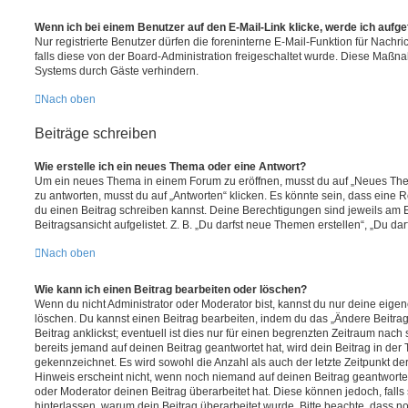
Wenn ich bei einem Benutzer auf den E-Mail-Link klicke, werde ich aufg
Nur registrierte Benutzer dürfen die foreninterne E-Mail-Funktion für Nachr
falls diese von der Board-Administration freigeschaltet wurde. Diese Maßn
Systems durch Gäste verhindern.
Nach oben
Beiträge schreiben
Wie erstelle ich ein neues Thema oder eine Antwort?
Um ein neues Thema in einem Forum zu eröffnen, musst du auf „Neues Them
zu antworten, musst du auf „Antworten“ klicken. Es könnte sein, dass eine Reg
du einen Beitrag schreiben kannst. Deine Berechtigungen sind jeweils am 
Beitragsansicht aufgelistet. Z. B. „Du darfst neue Themen erstellen“, „Du da
Nach oben
Wie kann ich einen Beitrag bearbeiten oder löschen?
Wenn du nicht Administrator oder Moderator bist, kannst du nur deine eige
löschen. Du kannst einen Beitrag bearbeiten, indem du das „Ändere Beitr
Beitrag anklickst; eventuell ist dies nur für einen begrenzten Zeitraum nac
bereits jemand auf deinen Beitrag geantwortet hat, wird dein Beitrag in der
gekennzeichnet. Es wird sowohl die Anzahl als auch der letzte Zeitpunkt d
Hinweis erscheint nicht, wenn noch niemand auf deinen Beitrag geantwortet
oder Moderator deinen Beitrag überarbeitet hat. Diese können jedoch, falls s
hinterlassen, warum dein Beitrag überarbeitet wurde. Bitte beachte, dass n