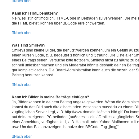
Nach oben
Kann ich HTML benutzen?
Nein, es ist nicht möglich, HTML-Code in Beiträgen zu verwenden. Die mei
die HTML bietet, können über BBCode erreicht werden.
Nach oben
Was sind Smileys?
Smileys sind kleine Bilder, die benutzt werden können, um ein Gefühl auszu
einen kurzen Code, z. B. bedeutet :) fröhlich und :( traurig. Die Liste aller
eines Beitrags sehen. Versuche bitte trotzdem, Smileys nicht zu häufig zu 
schnell unlesbar machen und ein Moderator könnte deshalb deinen Beitrag
gar komplett löschen. Die Board-Administration kann auch die Anzahl der S
Beitrag benutzen kannst.
Nach oben
Kann ich Bilder in meine Beiträge einfügen?
Ja, Bilder können in deinem Beitrag angezeigt werden. Wenn die Administra
kannst du das Bild auch direkt hochladen. Ansonsten musst du zu einem Bild
zugänglichen Server liegt, z. B. http://www.domain.tld/mein-bild.gif. Du kann
auf deinem eigenen PC befinden (außer es ist ein öffentlich zugänglicher Se
einer Anmeldung verfügbar sind, z. B. Hotmail- oder Yahoo-Mailboxen, mit
usw. Um das Bild anzuzeigen, benutze den BBCode-Tag „[img]“.
Nach oben