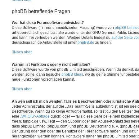
phpBB betreffende Fragen
Wer hat diese Forensoftware entwickelt?
Diese Software (in ihrer unmodifizierten Fassung) wurde von
phpBB Limite
urheberrechtlich geschützt. Sie wurde unter der GNU General Public License
und kann frei vertrieben werden. Weitere Details findest du
auf der Seite v
deutschsprachige Anlaufstelle ist unter
phpBB.de
zu finden.
Nach oben
Warum ist Funktion x oder y nicht enthalten?
Diese Software wurde von phpBB Limited geschrieben. Wenn du denkst, das
werden sollte, dann besuche
phpBB Ideas
, wo du deine Stimme für beste
neue Funktionen vorschlagen kannst.
Nach oben
An wen soll ich mich wenden, falls es Beschwerden oder juristische An
Jeder Administrator, der auf der „Das Team“-Seite aufgeführt ist, ist ein geei
Beschwerde. Wenn du so keine Antwort erhältst, solltest du den Besitzer de
eine
„WHOIS“-Abfrage
durch) oder — falls diese Seite bei einem kostenlos
free.fr, funpic.de usw. liegt — den Support oder den Abuse-Kontakt des betr
dass phpBB Limited (phpBB.com) und phpBB Deutschland e. V. (phpBB.de
Benutzung oder den oder die Benutzer der Forensoftware haben und dafür 
herangezogen werden können. Kontaktiere daher nie phpBB Limited oder p