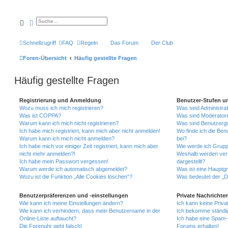
Suche
Erweiterte Suche
Schnellzugriff
FAQ
Regeln
Das Forum
Der Club
Foren-Übersicht
Häufig gestellte Fragen
Häufig gestellte Fragen
Registrierung und Anmeldung
Benutzer-Stufen u
Wozu muss ich mich registrieren?
Was sind Administra
Was ist COPPA?
Was sind Moderator
Warum kann ich mich nicht registrieren?
Was sind Benutzerg
Ich habe mich registriert, kann mich aber nicht anmelden!
Wo finde ich die Ben
Warum kann ich mich nicht anmelden?
bei?
Ich habe mich vor einiger Zeit registriert, kann mich aber
Wie werde ich Grupp
nicht mehr anmelden?!
Weshalb werden ver
Ich habe mein Passwort vergessen!
dargestellt?
Warum werde ich automatisch abgemeldet?
Was ist eine Hauptg
Wozu ist die Funktion „Alle Cookies löschen“?
Was bedeutet der „Da
Benutzerpräferenzen und -einstellungen
Private Nachrichte
Wie kann ich meine Einstellungen ändern?
Ich kann keine Priva
Wie kann ich verhindern, dass mein Benutzername in der
Ich bekomme ständig
Online-Liste auftaucht?
Ich habe eine Spam-E
Die Forenuhr geht falsch!
Forums erhalten!