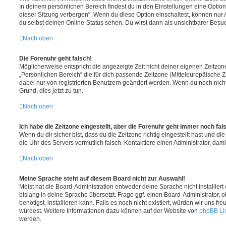
In deinem persönlichen Bereich findest du in den Einstellungen eine Opti
dieser Sitzung verbergen“. Wenn du diese Option einschaltest, können nur
du selbst deinen Online-Status sehen. Du wirst dann als unsichtbarer Besuc
Nach oben
Die Forenuhr geht falsch!
Möglicherweise entspricht die angezeigte Zeit nicht deiner eigenen Zeitzone.
„Persönlichen Bereich“ die für dich passende Zeitzone (Mitteleuropäische Zei
dabei nur von registrierten Benutzern geändert werden. Wenn du noch nicht reg
Grund, dies jetzt zu tun.
Nach oben
Ich habe die Zeitzone eingestellt, aber die Forenuhr geht immer noch fal
Wenn du dir sicher bist, dass du die Zeitzone richtig eingestellt hast und die 
die Uhr des Servers vermutlich falsch. Kontaktiere einen Administrator, da
Nach oben
Meine Sprache steht auf diesem Board nicht zur Auswahl!
Meist hat die Board-Administration entweder deine Sprache nicht installier
bislang in deine Sprache übersetzt. Frage ggf. einen Board-Administrator, 
benötigst, installieren kann. Falls es noch nicht existiert, würden wir uns f
würdest. Weitere Informationen dazu können auf der Website von
phpBB Li
werden.