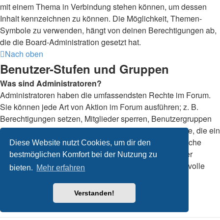
mit einem Thema in Verbindung stehen können, um dessen
Inhalt kennzeichnen zu können. Die Möglichkeit, Themen-
Symbole zu verwenden, hängt von deinen Berechtigungen ab,
die die Board-Administration gesetzt hat.
Nach oben
Benutzer-Stufen und Gruppen
Was sind Administratoren?
Administratoren haben die umfassendsten Rechte im Forum.
Sie können jede Art von Aktion im Forum ausführen; z. B.
Berechtigungen setzen, Mitglieder sperren, Benutzergruppen
erstellen, Moderationsrechte vergeben usw. Die Rechte, die ein
Administrator hat, sind allerdings davon abhängig, welche
Diese Website nutzt Cookies, um dir den
Rechte ihnen ein Gründer des Forums oder ein anderer
bestmöglichen Komfort bei der Nutzung zu
Administrator erteilt hat. Administratoren können auch volle
bieten.
Mehr erfahren
Moderationsberechtigungen haben, wenn ihnen das
entsprechende Recht erteilt wurde.
Verstanden!
Nach oben