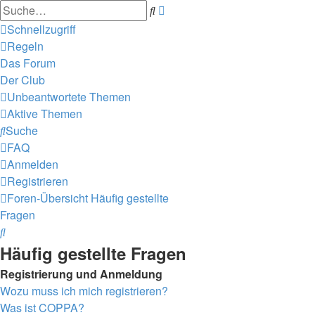
Erweiterte
Suche
Suche
Schnellzugriff
Regeln
Das Forum
Der Club
Unbeantwortete Themen
Aktive Themen
Suche
FAQ
Anmelden
Registrieren
Foren-Übersicht
Häufig gestellte
Fragen
Suche
Häufig gestellte Fragen
Registrierung und Anmeldung
Wozu muss ich mich registrieren?
Was ist COPPA?