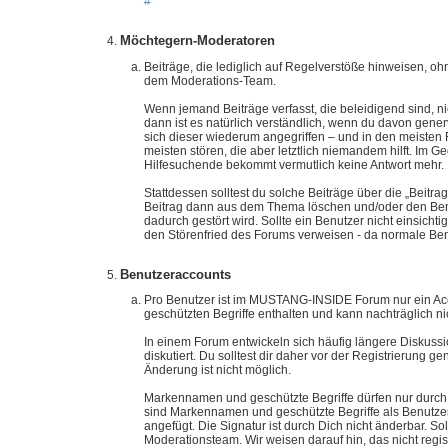
#
Möchtegern-Moderatoren
Beiträge, die lediglich auf Regelverstöße hinweisen, o
dem Moderations-Team.
Wenn jemand Beiträge verfasst, die beleidigend sind, n
dann ist es natürlich verständlich, wenn du davon generv
sich dieser wiederum angegriffen – und in den meisten
meisten stören, die aber letztlich niemandem hilft. Im G
Hilfesuchende bekommt vermutlich keine Antwort mehr.
Stattdessen solltest du solche Beiträge über die „Bei
Beitrag dann aus dem Thema löschen und/oder den Benut
dadurch gestört wird. Sollte ein Benutzer nicht einsic
den Störenfried des Forums verweisen - da normale Benut
Benutzeraccounts
Pro Benutzer ist im MUSTANG-INSIDE Forum nur ein Acco
geschützten Begriffe enthalten und kann nachträglich ni
In einem Forum entwickeln sich häufig längere Diskussio
diskutiert. Du solltest dir daher vor der Registrierun
Änderung ist nicht möglich.
Markennamen und geschützte Begriffe dürfen nur durch d
sind Markennamen und geschützte Begriffe als Benutzer
angefügt. Die Signatur ist durch Dich nicht änderbar. Sol
Moderationsteam. Wir weisen darauf hin, das nicht regis