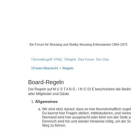
Ein Forum für Mustang und Shelby Mustang Enthusiasten 1964-1973
Schnellzugriff
FAQ
Regeln
Das Forum
Der Club
Foren-Übersicht
Regeln
Board-Regeln
Die Regeln auf M U S T A N G - I N S I D E beschreiben die Bed
aller Mitglieder und Gäste.
Allgemeines
Wir sind stolz darauf, dass es hier freundschaftlich zugeh
Du kannst hier Fragen stellen, mitdiskutieren, und viele
Niemand wird hier ausgelacht oder blöd von der Seite 
Dennoch sind hin und wieder Hinweise nötig, um die Schä
Weg zu führen.