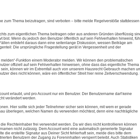
hne zum Thema beizutragen, sind verboten – bitte melde Regelverstöße stattdessen
ichts zum eigentlichen Thema beitragen oder aus anderen Gründen überflüssig sin
t bist. Wenn du jedoch den Benutzer öffentlich auf sein Fehlverhalten hinweist, füh
 Fällen entsteht daraus dann eine seitenlange Diskussion, wessen Beiträge am
egenteil: Die ursprüngliche Fragestellung gerät in Vergessenheit und der
trag melden“-Funktion einem Moderator melden. Wir können den problematischen
zer offiziell auf sein Fehlverhalten hinweisen, ohne dass das eigentliche Thema
htig sein, können wir im Extremfall auch von unserem Hausrecht Gebrauch machen u
zer dies nicht können, wäre ein öffentlicher Streit hier reine Zeitverschwendung.
unt erlaubt, und pro Account nur ein Benutzer. Der Benutzername darf keine
cht verändert werden.
nen. Hier sollte sich jeder Teilnehmer sicher sein können, mit wem er gerade
g genau überlegen, welchen Namen du verwenden möchtest, denn eine nachträgliche
ie Rechteinhaber frei verwendet werden. Da wir dies nicht kontrollieren können
namen nicht zulässig. Dem Account wird eine automatisch generierte Signatur
lte die erstellte Signatur aus Deiner Sicht fehlerhaft sein, melde dies bitte dem
trierten Benutzern der Zugang zu Foreninhalten versperrt beleibt. Auch Statistiken