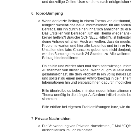
und derzeitige Online-User sind erst nach erfolgreicher
Topic-Bumping
Wenn der letzte Beitrag in einem Thema von dir stammt
lediglich wesentliche neue Informationen; für alle and
Beitrags, um ihn durch einen inhaltlich ähnlichen zu erse
Das Erstellen von Beiträgen, um ein Thema wieder ans
keiner helfen?! Brauche SCHNELL Hilfe!!!"), ist früheste
deine Anfrage erhalten. Auch wir wollen, dass dir mögli
Probleme warten und hier alle kostenlos und in ihrer Fre
Um allen eine faire Chance zu geben und nicht denjeni
wir das Bumping erst nach 24 Stunden zu. Alle weiteren 
Beitrag hineineditieren.
Da es hin und wieder aber mal doch sehr wichtige Infor
Ausnahmen von dieser Regel. Wenn du große Teile deine
gesammelt hast, die dein Problem in ein völlig neues Li
und solltest du einen neuen Antwortbeitrag in dein Them
Informationen hin und ersparst ihnen dadurch möglicher
Bitte übertreibe es jedoch mit den neuen Informationen
Thema unnötig in die Länge. Außerdem irritiert es die 
stammen.
Bitte erkläre bei eigenen Problemlösungen kurz, wie du
Private Nachrichten
Die Verwendung von Privaten Nachrichten, E-Mail/ICQ/etc
ausschließlich im Forum posten.