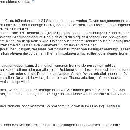
 Anmeldung sichtbar.
#
, darfst du frühestens nach 24 Stunden erneut antworten. Davon ausgenommen sin
eren Fälle muss der vorherige Beitrag bearbeitet werden. Das Löschen eines eigene
tzen, ist verboten.
 obere Ende der Themenliste („Topic-Bumping“ genannt) zu bringen ("Kann mir de
ns nach 24 Stunden erlaubt. Natürlich willst du möglichst schnell eine Antwort auf
chst schnell weitergeholfen wird. Da aber auch andere Benutzer auf die Lösung ihre
izeit arbeiten, lassen sich Wartezeiten nicht immer vermeiden.
gen zu begünstigen, der mehr Zeit mit dem Bumpen von Beiträgen verbringt, lasse
Informationen die du deinem Thema hinzufügen willst, solltest du in deinen letzten
mationen geben kann, die in einem eigenen Beitrag stehen sollten, gibt es
r Fragestellung oder gar alle deine Probleme selbst lösen konntest, Informatione
cht rücken oder sich die Probleme auf andere Art und Weise erledigt haben, darfst
a stellen. So weist du Helfer, die bereits am Thema arbeiten, auf diese neuen
weise einige Arbeit.
 nicht: Wenn du mehrere Beiträge in kurzen Abständen postest, ziehen diese das
Leser, da aufeinanderfolgende Beiträge üblicherweise von unterschiedlichen Autore
 das Problem lösen konntest. So profitieren alle von deiner Lösung. Danke!
#
 oder des Kontaktformulars für Hilfestellungen ist unerwünscht - diese bitte