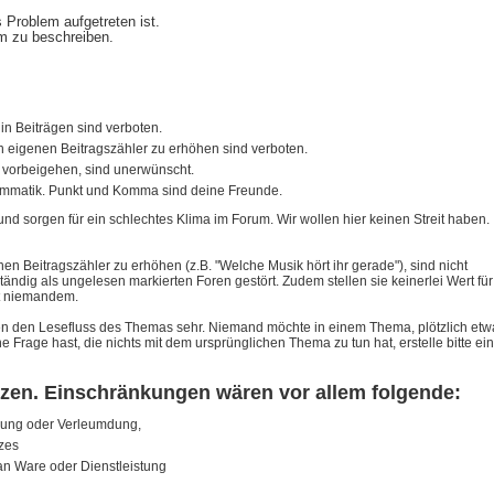
Problem aufgetreten ist.
em zu beschreiben.
in Beiträgen sind verboten.
 eigenen Beitragszähler zu erhöhen sind verboten.
) vorbeigehen, sind unerwünscht.
rammatik. Punkt und Komma sind deine Freunde.
nd sorgen für ein schlechtes Klima im Forum. Wir wollen hier keinen Streit haben.
 Beitragszähler zu erhöhen (z.B. "Welche Musik hört ihr gerade"), sind nicht
tändig als ungelesen markierten Foren gestört. Zudem stellen sie keinerlei Wert für
st niemandem.
ren den Lesefluss des Themas sehr. Niemand möchte in einem Thema, plötzlich etw
Frage hast, die nichts mit dem ursprünglichen Thema zu tun hat, erstelle bitte ein
nzen. Einschränkungen wären vor allem folgende:
gung oder Verleumdung,
tzes
an Ware oder Dienstleistung