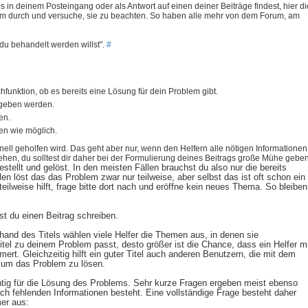
in deinem Posteingang oder als Antwort auf einen deiner Beiträge findest, hier di
sam durch und versuche, sie zu beachten. So haben alle mehr von dem Forum, am
 du behandelt werden willst".
#
uchfunktion, ob es bereits eine Lösung für dein Problem gibt.
ergeben werden.
en.
en wie möglich.
ell geholfen wird. Das geht aber nur, wenn den Helfern alle nötigen Informationen
hen, du solltest dir daher bei der Formulierung deines Beitrags große Mühe geben
llt und gelöst. In den meisten Fällen brauchst du also nur die bereits
 löst das das Problem zwar nur teilweise, aber selbst das ist oft schon ein
eilweise hilft, frage bitte dort nach und eröffne kein neues Thema. So bleiben
st du einen Beitrag schreiben.
nhand des Titels wählen viele Helfer die Themen aus, in denen sie
tel zu deinem Problem passt, desto größer ist die Chance, dass ein Helfer m
t. Gleichzeitig hilft ein guter Titel auch anderen Benutzern, die mit dem
 um das Problem zu lösen.
htig für die Lösung des Problems. Sehr kurze Fragen ergeben meist ebenso
h fehlenden Informationen besteht. Eine vollständige Frage besteht daher
er aus: