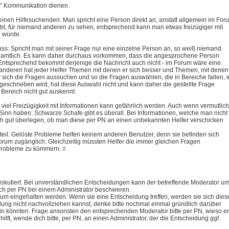
en“ Kommunikation dienen.
einen Hilfesuchenden: Man spricht eine Person direkt an, anstatt allgemein im For
reibt, für niemand anderen zu sehen, entsprechend kann man etwas freizügiger mit
n würde.
luss: Spricht man mit seiner Frage nur eine einzelne Person an, so weiß niemand
renamtlich. Es kann daher durchaus vorkommen, dass die angesprochene Person
Entsprechend bekommt derjenige die Nachricht auch nicht - im Forum wäre eine
anderen hat jeder Helfer Themen mit denen er sich besser und Themen, mit denen
 sich die Fragen aussuchen und so die Fragen auswählen, die in Bereiche fallen, i
geschrieben wird, hat diese Auswahl nicht und kann daher die gestellte Frage
n Bereich nicht gut auskennt.
 viel Freizügigkeit mit Informationen kann gefährlich werden. Auch wenn vermutlich
Sinn haben: Schwarze Schafe gibt es überall. Bei Informationen, welche man nicht
ich gut überlegen, ob man diese per PN an einen unbekannten Helfer verschicken
teil. Gelöste Probleme helfen keinem anderen Benutzer, denn sie befinden sich
Forum zugänglich. Gleichzeitig müssten Helfer die immer gleichen Fragen
 Probleme zu kümmern.
#
iskutiert. Bei unverständlichen Entscheidungen kann der betreffende Moderator u
ch per PN bei einem Administrator beschweren.
rum eingehalten werden. Wenn sie eine Entscheidung treffen, werden sie sich dies
ung nicht nachvollziehen kannst, denke bitte nochmal einmal gründlich darüber
in könnten. Frage ansonsten den entsprechenden Moderator bitte per PN, wieso er
ilft, wende dich bitte, per PN, an einen Administrator, der die Entscheidung ggf.