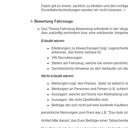
Dabei gilt es immer, sachlich zu bleiben und den richti
Einzelfallentscheidungen werden wir nicht zulassen.
#
Bewertung Fahrzeuge
Das Thema Fahrzeug-Bewertung erforderte in der Verga
dies zukünftig verhindern bzw. eine erklärende Vorge
Erlaubt wären:
Erklärungen zu Abweichungen bzgl. zugesicherten
erkennen, das Keine verbaut ist.
VIN Decodierungen
Stellen am Fahrzeug, welche bei einem persönl
Sachdienliche Hinweise an den Verkäufer um die
Nicht erlaubt wären:
Wertungen bzgl. des Preises. Jeder ist selbst in 
Wertungen an Personen und Firmen (z.B. schlechte
Aussagen, welche auf Grund von Mutmaßung und I
Aussagen, die nicht Zweifelsfrei sind
Beiträge die sich nicht auf eine konkrete Kaufb
persönliche Meinungen zum Preis wie z.B. "Das Auto ist vi
Achtet bitte darauf, das Eure Beiträge einer Tatsachen