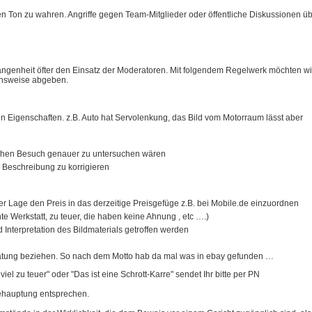
gen Ton zu wahren. Angriffe gegen Team-Mitglieder oder öffentliche Diskussionen ü
ngenheit öfter den Einsatz der Moderatoren. Mit folgendem Regelwerk möchten wi
hensweise abgeben.
 Eigenschaften. z.B. Auto hat Servolenkung, das Bild vom Motorraum lässt aber
ichen Besuch genauer zu untersuchen wären
 Beschreibung zu korrigieren
der Lage den Preis in das derzeitige Preisgefüge z.B. bei Mobile.de einzuordnen
 Werkstatt, zu teuer, die haben keine Ahnung , etc ….)
nterpretation des Bildmaterials getroffen werden
eratung beziehen. So nach dem Motto hab da mal was in ebay gefunden …
el zu teuer" oder "Das ist eine Schrott-Karre" sendet Ihr bitte per PN
behauptung entsprechen.