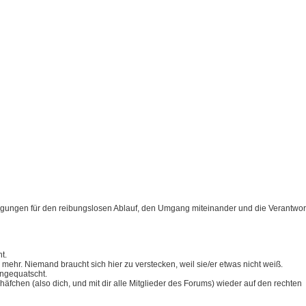
ingungen für den reibungslosen Ablauf, den Umgang miteinander und die Verantwort
t.
s mehr. Niemand braucht sich hier zu verstecken, weil sie/er etwas nicht weiß.
angequatscht.
fchen (also dich, und mit dir alle Mitglieder des Forums) wieder auf den rechten