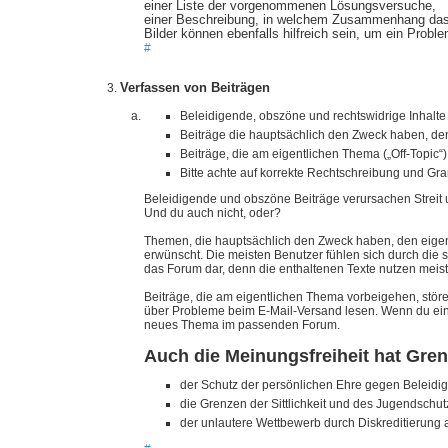
einer Liste der vorgenommenen Lösungsversuche,
einer Beschreibung, in welchem Zusammenhang das 
Bilder können ebenfalls hilfreich sein, um ein Probl
#
Verfassen von Beiträgen
Beleidigende, obszöne und rechtswidrige Inhalte 
Beiträge die hauptsächlich den Zweck haben, den
Beiträge, die am eigentlichen Thema („Off-Topic“
Bitte achte auf korrekte Rechtschreibung und G
Beleidigende und obszöne Beiträge verursachen Streit u
Und du auch nicht, oder?
Themen, die hauptsächlich den Zweck haben, den eigenen
erwünscht. Die meisten Benutzer fühlen sich durch die s
das Forum dar, denn die enthaltenen Texte nutzen mei
Beiträge, die am eigentlichen Thema vorbeigehen, stö
über Probleme beim E-Mail-Versand lesen. Wenn du eine 
neues Thema im passenden Forum.
Auch die Meinungsfreiheit hat Gre
der Schutz der persönlichen Ehre gegen Beleidi
die Grenzen der Sittlichkeit und des Jugendschu
der unlautere Wettbewerb durch Diskreditierung 