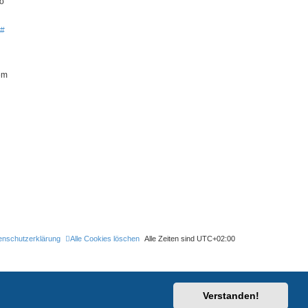
so
#
em
enschutzerklärung
Alle Cookies löschen
Alle Zeiten sind
UTC+02:00
Verstanden!