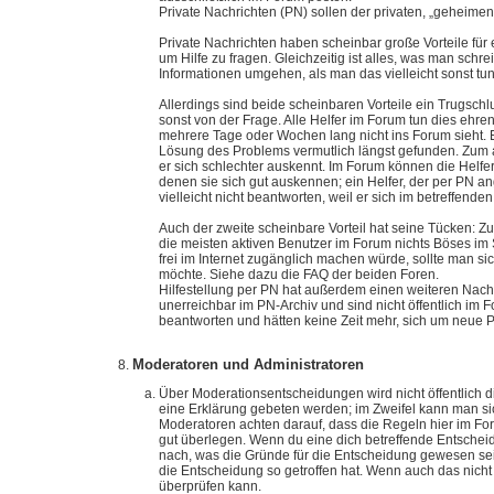
Private Nachrichten (PN) sollen der privaten, „geheim
Private Nachrichten haben scheinbar große Vorteile für 
um Hilfe zu fragen. Gleichzeitig ist alles, was man sch
Informationen umgehen, als man das vielleicht sonst tu
Allerdings sind beide scheinbaren Vorteile ein Trugsch
sonst von der Frage. Alle Helfer im Forum tun dies eh
mehrere Tage oder Wochen lang nicht ins Forum sieht. 
Lösung des Problems vermutlich längst gefunden. Zum 
er sich schlechter auskennt. Im Forum können die Helfer
denen sie sich gut auskennen; ein Helfer, der per PN an
vielleicht nicht beantworten, weil er sich im betreffende
Auch der zweite scheinbare Vorteil hat seine Tücken: Zu
die meisten aktiven Benutzer im Forum nichts Böses im 
frei im Internet zugänglich machen würde, sollte man s
möchte. Siehe dazu die FAQ der beiden Foren.
Hilfestellung per PN hat außerdem einen weiteren Nach
unerreichbar im PN-Archiv und sind nicht öffentlich im 
beantworten und hätten keine Zeit mehr, sich um neue
Moderatoren und Administratoren
Über Moderationsentscheidungen wird nicht öffentlich d
eine Erklärung gebeten werden; im Zweifel kann man si
Moderatoren achten darauf, dass die Regeln hier im Fo
gut überlegen. Wenn du eine dich betreffende Entscheid
nach, was die Gründe für die Entscheidung gewesen se
die Entscheidung so getroffen hat. Wenn auch das nicht h
überprüfen kann.