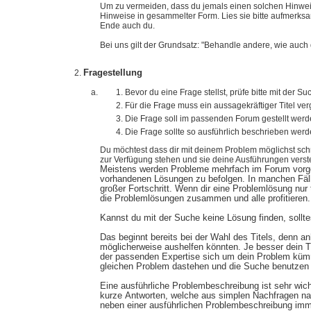
Um zu vermeiden, dass du jemals einen solchen Hinweis 
Hinweise in gesammelter Form. Lies sie bitte aufmerk
Ende auch du.
Bei uns gilt der Grundsatz: "Behandle andere, wie auch
Fragestellung
Bevor du eine Frage stellst, prüfe bitte mit der S
Für die Frage muss ein aussagekräftiger Titel v
Die Frage soll im passenden Forum gestellt werd
Die Frage sollte so ausführlich beschrieben werd
Du möchtest dass dir mit deinem Problem möglichst schn
zur Verfügung stehen und sie deine Ausführungen verste
Meistens werden Probleme mehrfach im Forum vorgeste
vorhandenen Lösungen zu befolgen. In manchen Fällen
großer Fortschritt. Wenn dir eine Problemlösung nur t
die Problemlösungen zusammen und alle profitieren.
Kannst du mit der Suche keine Lösung finden, sollte
Das beginnt bereits bei der Wahl des Titels, denn a
möglicherweise aushelfen könnten. Je besser dein Ti
der passenden Expertise sich um dein Problem kümmer
gleichen Problem dastehen und die Suche benutzen
Eine ausführliche Problembeschreibung ist sehr wic
kurze Antworten, welche aus simplen Nachfragen nac
neben einer ausführlichen Problembeschreibung imm