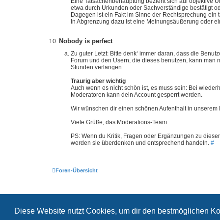
Eine Tatsachenbehauptung bezieht sich auf objektive Um
etwa durch Urkunden oder Sachverständige bestätigt o
Dagegen ist ein Fakt im Sinne der Rechtsprechung ein 
In Abgrenzung dazu ist eine Meinungsäußerung oder ein
Nobody is perfect
Zu guter Letzt: Bitte denk‘ immer daran, dass die Ben
Forum und den Usern, die dieses benutzen, kann man n
Stunden verlangen.
Traurig aber wichtig
Auch wenn es nicht schön ist, es muss sein: Bei wied
Moderatoren kann dein Account gesperrt werden.
Wir wünschen dir einen schönen Aufenthalt in unserem
Viele Grüße, das Moderations-Team
PS: Wenn du Kritik, Fragen oder Ergänzungen zu diesen
werden sie überdenken und entsprechend handeln.
#
Foren-Übersicht
Diese Website nutzt Cookies, um dir den bestmöglichen Ko