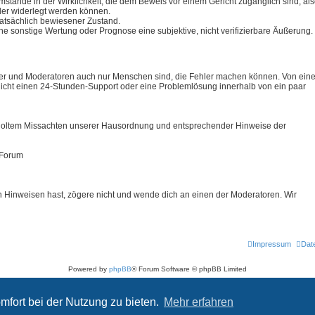
stände in der Wirklichkeit, die dem Beweis vor einem Gericht zugänglich sind, al
der widerlegt werden können.
tatsächlich bewiesener Zustand.
e sonstige Wertung oder Prognose eine subjektive, nicht verifizierbare Äußerung.
utzer und Moderatoren auch nur Menschen sind, die Fehler machen können. Von ein
icht einen 24-Stunden-Support oder eine Problemlösung innerhalb von ein paar
erholtem Missachten unserer Hausordnung und entsprechender Hinweise der
 Forum
 Hinweisen hast, zögere nicht und wende dich an einen der Moderatoren. Wir
Impressum
Dat
Powered by
phpBB
® Forum Software © phpBB Limited
Deutsche Übersetzung durch
phpBB.de
Datenschutz
|
Nutzungsbedingungen
mfort bei der Nutzung zu bieten.
Mehr erfahren