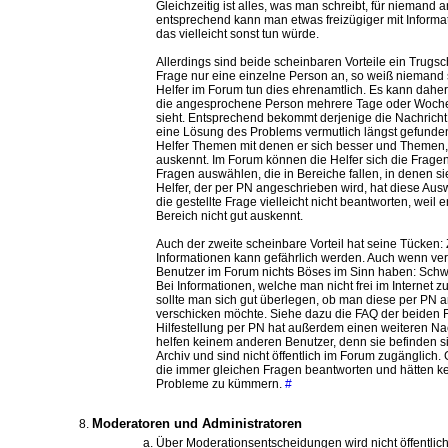
Gleichzeitig ist alles, was man schreibt, für niemand
entsprechend kann man etwas freizügiger mit Inform
das vielleicht sonst tun würde.
Allerdings sind beide scheinbaren Vorteile ein Trugsc
Frage nur eine einzelne Person an, so weiß niemand s
Helfer im Forum tun dies ehrenamtlich. Es kann dah
die angesprochene Person mehrere Tage oder Wochen
sieht. Entsprechend bekommt derjenige die Nachricht
eine Lösung des Problems vermutlich längst gefunde
Helfer Themen mit denen er sich besser und Themen, 
auskennt. Im Forum können die Helfer sich die Frage
Fragen auswählen, die in Bereiche fallen, in denen si
Helfer, der per PN angeschrieben wird, hat diese Aus
die gestellte Frage vielleicht nicht beantworten, weil 
Bereich nicht gut auskennt.
Auch der zweite scheinbare Vorteil hat seine Tücken: Z
Informationen kann gefährlich werden. Auch wenn ver
Benutzer im Forum nichts Böses im Sinn haben: Schwa
Bei Informationen, welche man nicht frei im Internet
sollte man sich gut überlegen, ob man diese per PN 
verschicken möchte. Siehe dazu die FAQ der beiden 
Hilfestellung per PN hat außerdem einen weiteren Na
helfen keinem anderen Benutzer, denn sie befinden s
Archiv und sind nicht öffentlich im Forum zugänglich. 
die immer gleichen Fragen beantworten und hätten ke
Probleme zu kümmern.
#
Moderatoren und Administratoren
Über Moderationsentscheidungen wird nicht öffentlich 