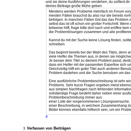
und sie deine Ausführungen verstehen, du solltest dir
deines Beitrags große Mühe geben.
Meistens werden Probleme mehrfach im Forum vorges
meisten Fällen brauchst du also nur die bereits v
befolgen. In manchen Fällen löst das das Problem z
selbst das ist oft schon ein großer Fortschritt. Wen
teilweise hilft, frage bitte dort nach und eröffne ke
die Problemlösungen zusammen und alle profitiere
Kannst du mit der Suche keine Lösung finden, sollte
schreiben.
Das beginnt bereits bei der Wahl des Titels, denn 
viele Helfer die Themen aus, in denen sie mögliche
Je besser dein Titel zu deinem Problem passt, desto
dass ein Helfer mit der passenden Expertise sich 
Gleichzeitig hilft ein guter Titel auch anderen Benu
Problem dastehen und die Suche benutzen um das 
Eine ausführliche Problembeschreibung ist sehr wic
Problems. Sehr kurze Fragen ergeben meist ebenso
aus simplen Nachfragen nach fehlenden Information
vollständige Frage besteht daher neben einer ausfü
Problembeschreibung immer aus:
einer Liste der vorgenommenen Lösungsversuche,
einer Beschreibung, in welchem Zusammenhang das 
Bilder können ebenfalls hilfreich sein, um ein Prob
#
Verfassen von Beiträgen