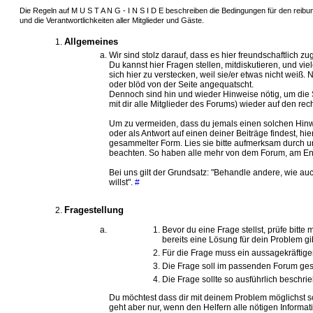
Die Regeln auf M U S T A N G - I N S I D E beschreiben die Bedingungen für den reib
und die Verantwortlichkeiten aller Mitglieder und Gäste.
Allgemeines
Wir sind stolz darauf, dass es hier freundschaftlich zu
Du kannst hier Fragen stellen, mitdiskutieren, und vi
sich hier zu verstecken, weil sie/er etwas nicht weiß.
oder blöd von der Seite angequatscht.
Dennoch sind hin und wieder Hinweise nötig, um die 
mit dir alle Mitglieder des Forums) wieder auf den re
Um zu vermeiden, dass du jemals einen solchen Hin
oder als Antwort auf einen deiner Beiträge findest, hie
gesammelter Form. Lies sie bitte aufmerksam durch u
beachten. So haben alle mehr von dem Forum, am En
Bei uns gilt der Grundsatz: "Behandle andere, wie a
willst".
#
Fragestellung
Bevor du eine Frage stellst, prüfe bitte 
bereits eine Lösung für dein Problem gi
Für die Frage muss ein aussagekräftige
Die Frage soll im passenden Forum gest
Die Frage sollte so ausführlich beschr
Du möchtest dass dir mit deinem Problem möglichst s
geht aber nur, wenn den Helfern alle nötigen Informa