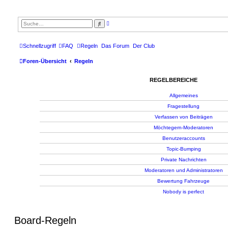
E
S
r
u
w
c
e
h
i
e
Schnellzugriff
FAQ
Regeln
Das Forum
Der Club
t
e
Foren-Übersicht
Regeln
r
t
e
S
REGELBEREICHE
u
c
h
Allgemeines
e
Fragestellung
Verfassen von Beiträgen
Möchtegern-Moderatoren
Benutzeraccounts
Topic-Bumping
Private Nachrichten
Moderatoren und Administratoren
Bewertung Fahrzeuge
Nobody is perfect
Board-Regeln