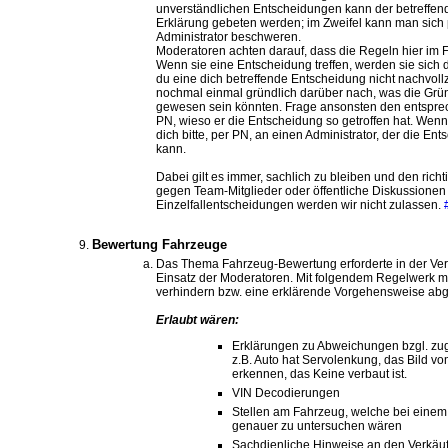
unverständlichen Entscheidungen kann der betreffen
Erklärung gebeten werden; im Zweifel kann man sich
Administrator beschweren.
Moderatoren achten darauf, dass die Regeln hier im
Wenn sie eine Entscheidung treffen, werden sie sich
du eine dich betreffende Entscheidung nicht nachvoll
nochmal einmal gründlich darüber nach, was die Grü
gewesen sein könnten. Frage ansonsten den entsprec
PN, wieso er die Entscheidung so getroffen hat. Wenn 
dich bitte, per PN, an einen Administrator, der die En
kann.
Dabei gilt es immer, sachlich zu bleiben und den richt
gegen Team-Mitglieder oder öffentliche Diskussionen
Einzelfallentscheidungen werden wir nicht zulassen.
Bewertung Fahrzeuge
Das Thema Fahrzeug-Bewertung erforderte in der Ver
Einsatz der Moderatoren. Mit folgendem Regelwerk mö
verhindern bzw. eine erklärende Vorgehensweise ab
Erlaubt wären:
Erklärungen zu Abweichungen bzgl. zug
z.B. Auto hat Servolenkung, das Bild v
erkennen, das Keine verbaut ist.
VIN Decodierungen
Stellen am Fahrzeug, welche bei eine
genauer zu untersuchen wären
Sachdienliche Hinweise an den Verkäu