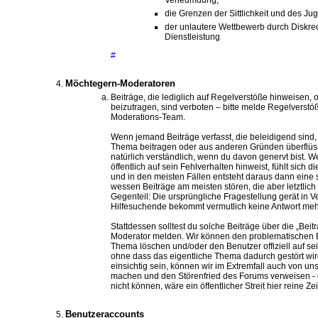
die Grenzen der Sittlichkeit und des J
der unlautere Wettbewerb durch Diskre
Dienstleistung
#
Möchtegern-Moderatoren
Beiträge, die lediglich auf Regelverstöße hinweisen
beizutragen, sind verboten – bitte melde Regelverstö
Moderations-Team.
Wenn jemand Beiträge verfasst, die beleidigend sind,
Thema beitragen oder aus anderen Gründen überflüssi
natürlich verständlich, wenn du davon genervt bist. 
öffentlich auf sein Fehlverhalten hinweist, fühlt sich 
und in den meisten Fällen entsteht daraus dann eine 
wessen Beiträge am meisten stören, die aber letztlich
Gegenteil: Die ursprüngliche Fragestellung gerät in 
Hilfesuchende bekommt vermutlich keine Antwort meh
Stattdessen solltest du solche Beiträge über die „Bei
Moderator melden. Wir können den problematischen 
Thema löschen und/oder den Benutzer offiziell auf se
ohne dass das eigentliche Thema dadurch gestört wird
einsichtig sein, können wir im Extremfall auch von 
machen und den Störenfried des Forums verweisen - 
nicht können, wäre ein öffentlicher Streit hier reine 
Benutzeraccounts