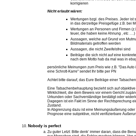
korrigieren
Nicht erlaubt wären:
Wertungen bzgl. des Preises. Jeder ist 
in das derzeitige Preisgefüge z.B. bei 
Wertungen an Personen und Firmen (z.B.
teuer, die haben keine Ahnung , etc ….)
Aussagen, welche auf Grund von Mutma
Bildmaterials getroffen werden
Aussagen, die nicht Zweifelsfrei sind
Beiträge die sich nicht auf eine konkre
nach dem Motto hab da mal was in eb
persönliche Meinungen zum Preis wie z.B. "Das Auto ist
eine Schrott-Karre" sendet Ihr bitte per PN
Achtet bitte darauf, das Eure Beiträge einer Tatsach
Eine Tatsachenbehauptung bezieht sich auf objektive
Wirklichkeit, die dem Beweis vor einem Gericht zugäng
Urkunden oder Sachverständige bestätigt oder wider
Dagegen ist ein Fakt im Sinne der Rechtsprechung ei
Zustand.
In Abgrenzung dazu ist eine Meinungsäußerung oder 
Prognose eine subjektive, nicht verifizierbare Äußeru
Nobody is perfect
Zu guter Letzt: Bitte denk‘ immer daran, dass die Be
nur Menschen sind, die Fehler machen können. Von 