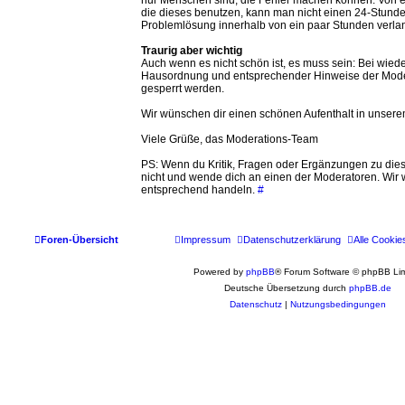
die dieses benutzen, kann man nicht einen 24-Stund
Problemlösung innerhalb von ein paar Stunden verla
Traurig aber wichtig
Auch wenn es nicht schön ist, es muss sein: Bei wie
Hausordnung und entsprechender Hinweise der Mode
gesperrt werden.
Wir wünschen dir einen schönen Aufenthalt in unser
Viele Grüße, das Moderations-Team
PS: Wenn du Kritik, Fragen oder Ergänzungen zu die
nicht und wende dich an einen der Moderatoren. Wir
entsprechend handeln.
#
Foren-Übersicht
Impressum
Datenschutzerklärung
Alle Cookie
Powered by
phpBB
® Forum Software © phpBB Lim
Deutsche Übersetzung durch
phpBB.de
Datenschutz
|
Nutzungsbedingungen