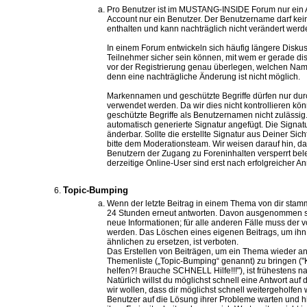
Pro Benutzer ist im MUSTANG-INSIDE Forum nur ein A
Account nur ein Benutzer. Der Benutzername darf kei
enthalten und kann nachträglich nicht verändert werd
In einem Forum entwickeln sich häufig längere Diskuss
Teilnehmer sicher sein können, mit wem er gerade disku
vor der Registrierung genau überlegen, welchen Na
denn eine nachträgliche Änderung ist nicht möglich.
Markennamen und geschützte Begriffe dürfen nur durc
verwendet werden. Da wir dies nicht kontrollieren 
geschützte Begriffe als Benutzernamen nicht zulässig
automatisch generierte Signatur angefügt. Die Signatur
änderbar. Sollte die erstellte Signatur aus Deiner Sich
bitte dem Moderationsteam. Wir weisen darauf hin, das
Benutzern der Zugang zu Foreninhalten versperrt belei
derzeitige Online-User sind erst nach erfolgreicher A
Topic-Bumping
Wenn der letzte Beitrag in einem Thema von dir stamm
24 Stunden erneut antworten. Davon ausgenommen si
neue Informationen; für alle anderen Fälle muss der v
werden. Das Löschen eines eigenen Beitrags, um ihn 
ähnlichen zu ersetzen, ist verboten.
Das Erstellen von Beiträgen, um ein Thema wieder a
Themenliste („Topic-Bumping“ genannt) zu bringen ("
helfen?! Brauche SCHNELL Hilfe!!!"), ist frühestens n
Natürlich willst du möglichst schnell eine Antwort auf
wir wollen, dass dir möglichst schnell weitergeholfen
Benutzer auf die Lösung ihrer Probleme warten und hi