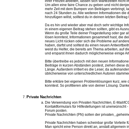
ihrer Freizeit arbeiten, lassen sich Wartezeiten nicht
Um allen eine faire Chance zu geben und nicht denje
mehr Zeit mit dem Bumpen von Beiträgen verbringt, l
nach 24 Stunden zu. Alle weiteren Informationen di
hinzufügen willst, solltest du in deinen letzten Beitrag
Da es hin und wieder aber mal doch sehr wichtige In
in einem eigenen Beitrag stehen sollten, gibt es Aus
Wenn du große Teile deiner Fragestellung oder gar al
lösen konntest, Informationen gesammelt hast, die dei
neues Licht rücken oder sich die Probleme auf andere
haben, darfst und solltest du einen neuen Antwortbeit
weist du Helfer, die bereits am Thema arbeiten, auf d
und ersparst ihnen dadurch möglicherweise einige Arb
Bitte übertreibe es jedoch mit den neuen Information
Beiträge in kurzen Abständen postest, ziehen diese d
Länge. Außerdem irritiert es die Leser, da aufeinande
üblicherweise von unterschiedlichen Autoren stamme
Bitte erkläre bei eigenen Problemlösungen kurz, wie
konntest. So profitieren alle von deiner Lösung. Dank
Private Nachrichten
Die Verwendung von Privaten Nachrichten, E-Mail/ICQ
Kontaktformulars für Hilfestellungen ist unerwünscht - 
Forum posten.
Private Nachrichten (PN) sollen der privaten, „gehe
Private Nachrichten haben scheinbar große Vorteile f
Man spricht eine Person direkt an, anstatt allgemein 