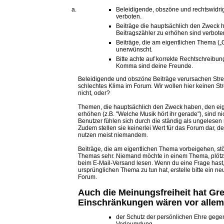
Beleidigende, obszöne und rechtswidrig
verboten.
Beiträge die hauptsächlich den Zweck 
Beitragszähler zu erhöhen sind verbote
Beiträge, die am eigentlichen Thema („O
unerwünscht.
Bitte achte auf korrekte Rechtschreibu
Komma sind deine Freunde.
Beleidigende und obszöne Beiträge verursachen Strei
schlechtes Klima im Forum. Wir wollen hier keinen St
nicht, oder?
Themen, die hauptsächlich den Zweck haben, den eig
erhöhen (z.B. "Welche Musik hört ihr gerade"), sind n
Benutzer fühlen sich durch die ständig als ungelesen 
Zudem stellen sie keinerlei Wert für das Forum dar, d
nutzen meist niemandem.
Beiträge, die am eigentlichen Thema vorbeigehen, st
Themas sehr. Niemand möchte in einem Thema, plötz
beim E-Mail-Versand lesen. Wenn du eine Frage hast,
ursprünglichen Thema zu tun hat, erstelle bitte ein
Forum.
Auch die Meinungsfreiheit hat Gr
Einschränkungen wären vor allem
der Schutz der persönlichen Ehre gege
Verleumdung,