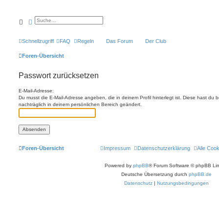
Suche
Erweiterte Suche
Schnellzugriff
FAQ
Regeln
Das Forum
Der Club
Foren-Übersicht
Passwort zurücksetzen
E-Mail-Adresse:
Du musst die E-Mail-Adresse angeben, die in deinem Profil hinterlegt ist. Diese hast du
nachträglich in deinem persönlichen Bereich geändert.
Foren-Übersicht
Impressum
Datenschutzerklärung
Alle Coo
Powered by
phpBB
® Forum Software © phpBB Lim
Deutsche Übersetzung durch
phpBB.de
Datenschutz
|
Nutzungsbedingungen