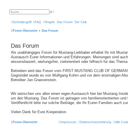
E
S
r
u
w
c
e
h
Schnellzugriff
FAQ
Regeln
Das Forum
Der Club
i
e
t
e
Foren-Übersicht
Das Forum
r
t
e
S
Das Forum
u
c
h
Als unabhängiges Forum für Mustang-Liebhaber erhaltet Ihr mit Mustan
e
Austausch Eurer Informationen und Erfahrungen. Meinungen sind auch
wissensbasiert, wertungsfrei, zielorientiert oder hilfreich für das Thema
Betrieben wird das Forum vom FIRST MUSTANG CLUB OF GERMANY
Gegründet wurde es von Wolfgang Kohrn und vor dem erstmaligen Ab
Betreiber Jan Graevenstein.
Wir wünschen uns allen einen regen Austausch hier bei Mustang Insid
um den Mustang. Das Forum ist getragen von familienorientierten und
Veröffentlicht bitte nur solche Beiträge, die Ihr Euren Familien auch zu
Vielen Dank für Eure Kooperation.
Foren-Übersicht
Impressum
Datenschutzerklärung
Alle Coo