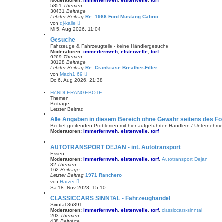
Moderatoren:
immerfernweh
,
elsterwelle
,
torf
t
5851
Themen
r
30431
Beiträge
a
Letzter Beitrag
Re: 1966 Ford Mustang Cabrio …
g
N
von
dj-kalle
e
Mi 5. Aug 2026, 11:04
u
e
Gesuche
s
Fahrzeuge & Fahrzeugteile - keine Händlergesuche
t
Moderatoren:
immerfernweh
,
elsterwelle
,
torf
e
6269
Themen
r
30128
Beiträge
B
Letzter Beitrag
Re: Crankcase Breather-Filter
e
N
von
Mach1 69
i
e
Do 6. Aug 2026, 21:38
t
u
r
e
HÄNDLERANGEBOTE
a
s
Themen
g
t
Beiträge
e
Letzter Beitrag
r
B
Alle Angaben in diesem Bereich ohne Gewähr seitens des Fo
e
Bei tief greifenden Problemen mit hier aufgeführten Händlern / Unternehmen,
i
Moderatoren:
immerfernweh
,
elsterwelle
,
torf
t
r
a
AUTOTRANSPORT DEJAN - int. Autotransport
g
Essen
Moderatoren:
immerfernweh
,
elsterwelle
,
torf
,
Autotransport Dejan
32
Themen
162
Beiträge
Letzter Beitrag
1971 Ranchero
N
von
Harzer
e
Sa 18. Nov 2023, 15:10
u
e
CLASSICCARS SINNTAL - Fahrzeughandel
s
Sinntal 36391
t
Moderatoren:
immerfernweh
,
elsterwelle
,
torf
,
classiccars-sinntal
e
203
Themen
r
438
Beiträge