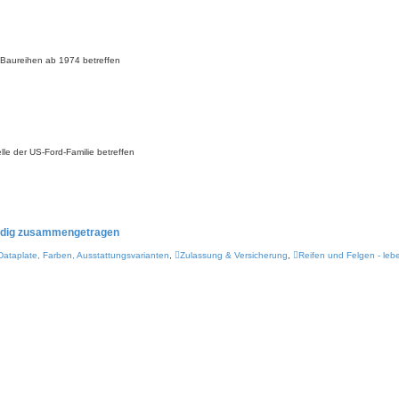
g-Baureihen ab 1974 betreffen
le der US-Ford-Familie betreffen
ündig zusammengetragen
 Dataplate, Farben, Ausstattungsvarianten
,
Zulassung & Versicherung
,
Reifen und Felgen - le