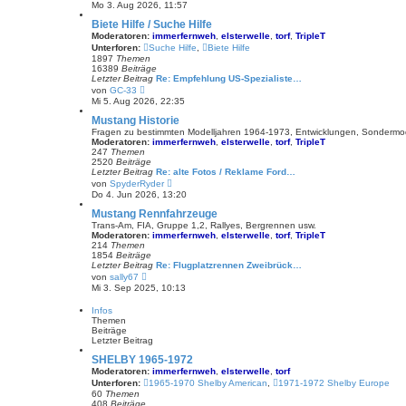
e
Mo 3. Aug 2026, 11:57
r
u
a
e
Biete Hilfe / Suche Hilfe
g
s
Moderatoren:
immerfernweh
,
elsterwelle
,
torf
,
TripleT
t
Unterforen:
Suche Hilfe
,
Biete Hilfe
e
1897
Themen
r
16389
Beiträge
B
Letzter Beitrag
Re: Empfehlung US-Spezialiste…
e
N
von
GC-33
i
e
Mi 5. Aug 2026, 22:35
t
u
r
e
Mustang Historie
a
s
g
Fragen zu bestimmten Modelljahren 1964-1973, Entwicklungen, Sondermo
t
Moderatoren:
immerfernweh
,
elsterwelle
,
torf
,
TripleT
e
247
Themen
r
2520
Beiträge
B
Letzter Beitrag
Re: alte Fotos / Reklame Ford…
e
N
von
SpyderRyder
i
e
Do 4. Jun 2026, 13:20
t
u
r
e
Mustang Rennfahrzeuge
a
s
Trans-Am, FIA, Gruppe 1,2, Rallyes, Bergrennen usw.
g
t
Moderatoren:
immerfernweh
,
elsterwelle
,
torf
,
TripleT
e
214
Themen
r
1854
Beiträge
B
Letzter Beitrag
Re: Flugplatzrennen Zweibrück…
e
N
von
sally67
i
e
Mi 3. Sep 2025, 10:13
t
u
r
e
Infos
a
s
Themen
g
t
Beiträge
e
Letzter Beitrag
r
B
SHELBY 1965-1972
e
Moderatoren:
immerfernweh
,
elsterwelle
,
torf
i
Unterforen:
1965-1970 Shelby American
,
1971-1972 Shelby Europe
t
60
Themen
r
408
Beiträge
a