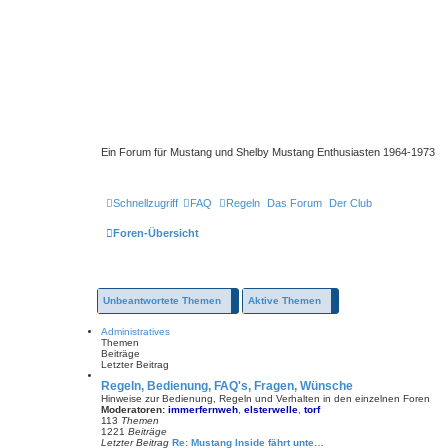
Ein Forum für Mustang und Shelby Mustang Enthusiasten 1964-1973
Schnellzugriff
FAQ
Regeln
Das Forum
Der Club
Foren-Übersicht
Unbeantwortete Themen
Aktive Themen
Administratives
Themen
Beiträge
Letzter Beitrag
Regeln, Bedienung, FAQ's, Fragen, Wünsche
Hinweise zur Bedienung, Regeln und Verhalten in den einzelnen Foren
Moderatoren:
immerfernweh
,
elsterwelle
,
torf
113
Themen
1221
Beiträge
Letzter Beitrag
Re: Mustang Inside fährt unte…