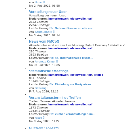
N
von
Urmel
e
Mo 2. Feb 2026, 08:58
u
e
Vorstellung neuer User
s
Vorstellung der neuen User.
t
Moderatoren:
immerfernweh
,
elsterwelle
,
torf
e
2822
Themen
r
27547
Beiträge
B
Letzter Beitrag
Re: Schöne Grüsse an alle von…
e
N
von
Schraubaer2
i
e
Mo 3. Aug 2026, 07:14
t
u
r
e
News vom FMCoG
a
s
Aktuelle Infos rund um den First Mustang Club of Germany 1964-73 e.V.
g
t
Moderatoren:
immerfernweh
,
elsterwelle
,
torf
e
216
Themen
r
3853
Beiträge
B
Letzter Beitrag
Re: 44. Internationales Musta…
e
N
von
Andreas Knittel
i
e
So 26. Jul 2026, 13:35
t
u
r
e
Stammtische / Meetings
a
s
Moderatoren:
immerfernweh
,
elsterwelle
,
torf
,
TripleT
g
t
881
Themen
e
15143
Beiträge
r
Letzter Beitrag
Re: Einladung zur Partywiese …
B
N
von
Salstang
e
e
Fr 7. Aug 2026, 22:19
i
u
t
e
Veranstaltungstermine / Treffen
r
s
Treffen, Termine, Aktuelle Hinweise
a
t
Moderatoren:
immerfernweh
,
elsterwelle
,
torf
g
e
1373
Themen
r
13534
Beiträge
B
Letzter Beitrag
Re: 2026er Veranstaltungen im…
e
N
von
rasse
i
e
Mo 3. Aug 2026, 11:22
t
u
r
e
MUSTANG 1964-1973
a