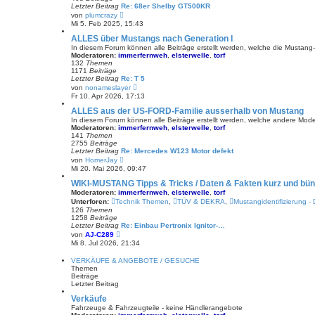
Letzter Beitrag
g
Re: 68er Shelby GT500KR
N
von
plumcrazy
e
Mi 5. Feb 2025, 15:43
u
e
ALLES über Mustangs nach Generation I
s
In diesem Forum können alle Beiträge erstellt werden, welche die Mustan
t
Moderatoren:
immerfernweh
,
elsterwelle
,
torf
e
132
Themen
r
1171
Beiträge
B
Letzter Beitrag
Re: T 5
e
N
von
nonameslayer
i
e
Fr 10. Apr 2026, 17:13
t
u
r
e
ALLES aus der US-FORD-Familie ausserhalb von Mustang
a
s
In diesem Forum können alle Beiträge erstellt werden, welche andere Model
g
t
Moderatoren:
immerfernweh
,
elsterwelle
,
torf
e
141
Themen
r
2755
Beiträge
B
Letzter Beitrag
Re: Mercedes W123 Motor defekt
e
N
von
HomerJay
i
e
Mi 20. Mai 2026, 09:47
t
u
r
e
WIKI-MUSTANG Tipps & Tricks / Daten & Fakten kurz und b
a
s
Moderatoren:
immerfernweh
,
elsterwelle
,
torf
g
t
Unterforen:
Technik Themen
,
TÜV & DEKRA
,
Mustangidentifizierung -
e
126
Themen
r
1258
Beiträge
B
Letzter Beitrag
Re: Einbau Pertronix Ignitor-…
e
N
von
AJ-C289
i
e
Mi 8. Jul 2026, 21:34
t
u
r
e
a
VERKÄUFE & ANGEBOTE / GESUCHE
s
g
Themen
t
Beiträge
e
Letzter Beitrag
r
B
Verkäufe
e
Fahrzeuge & Fahrzeugteile - keine Händlerangebote
i