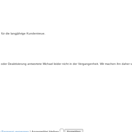
für die langjährige Kundentreue.
ung oder Deaktivierung antwortete Michael leider nicht in der Vergangenheit. Wir machen ihn daher
n Passwort vergessen
|
Angemeldet bleiben