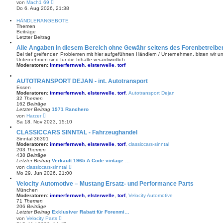
N
von
Mach1 69
i
e
Do 6. Aug 2026, 21:38
t
u
r
e
HÄNDLERANGEBOTE
a
s
Themen
g
t
Beiträge
e
Letzter Beitrag
r
B
Alle Angaben in diesem Bereich ohne Gewähr seitens des Forenbetreiber
e
Bei tief greifenden Problemen mit hier aufgeführten Händlern / Unternehmen, bitten wir um
i
Unternehmen sind für die Inhalte verantwortlich
t
Moderatoren:
immerfernweh
,
elsterwelle
,
torf
r
a
g
AUTOTRANSPORT DEJAN - int. Autotransport
Essen
Moderatoren:
immerfernweh
,
elsterwelle
,
torf
,
Autotransport Dejan
32
Themen
162
Beiträge
Letzter Beitrag
1971 Ranchero
N
von
Harzer
e
Sa 18. Nov 2023, 15:10
u
e
CLASSICCARS SINNTAL - Fahrzeughandel
s
Sinntal 36391
t
Moderatoren:
immerfernweh
,
elsterwelle
,
torf
,
classiccars-sinntal
e
203
Themen
r
438
Beiträge
B
Letzter Beitrag
Verkauft 1965 A Code vintage …
e
N
von
classiccars-sinntal
i
e
Mo 29. Jun 2026, 21:00
t
u
r
e
Velocity Automotive – Mustang Ersatz- und Performance Parts
a
s
München
g
t
Moderatoren:
immerfernweh
,
elsterwelle
,
torf
,
Velocity Automotive
e
71
Themen
r
206
Beiträge
B
Letzter Beitrag
Exklusiver Rabatt für Forenmi…
e
N
von
Velocity Parts
i
e