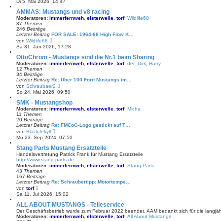
Di 5. Mai 2026, 14:47
t
u
r
e
AMMAS: Mustangs und v8 racing
a
s
Moderatoren:
immerfernweh
,
elsterwelle
,
torf
,
Wildlife68
g
t
37
Themen
e
246
Beiträge
r
Letzter Beitrag
FOR SALE: 1964-66 High Flow K…
B
N
von
Wildlife68
e
e
Sa 31. Jan 2026, 17:28
i
u
t
e
OttoChrom - Mustangs sind die Nr.1 beim Sharing
r
s
Moderatoren:
immerfernweh
,
elsterwelle
,
torf
,
der_Dirk
,
Harry
a
t
12
Themen
g
e
34
Beiträge
r
Letzter Beitrag
Re: Über 100 Ford Mustangs im…
B
N
von
Schraubaer2
e
e
So 24. Mai 2026, 09:50
i
u
t
e
SMK - Mustangshop
r
s
Moderatoren:
immerfernweh
,
elsterwelle
,
torf
,
Micha
a
t
11
Themen
g
e
20
Beiträge
r
Letzter Beitrag
Re: FMCoG-Logo gestickt auf T…
B
N
von
BlackJekyll
e
e
Mo 23. Sep 2024, 07:50
i
u
t
e
Stang Parts Mustang Ersatzteile
r
s
Handelsvertretung Patrick Frank für Mustang Ersatzteile
a
t
http://www.stang-parts.de
g
e
Moderatoren:
immerfernweh
,
elsterwelle
,
torf
,
Stang-Parts
r
43
Themen
B
167
Beiträge
e
Letzter Beitrag
Re: Schraubertipp: Motortempe…
i
N
von
torf
t
e
Sa 11. Jul 2026, 15:02
r
u
a
e
ALL ABOUT MUSTANGS - Teileservice
g
s
Der Geschäftsbetrieb wurde zum Februar 2022 beendet. AAM bedankt sich für die langjä
t
Moderatoren:
immerfernweh
,
elsterwelle
,
torf
,
All About Mustangs
e