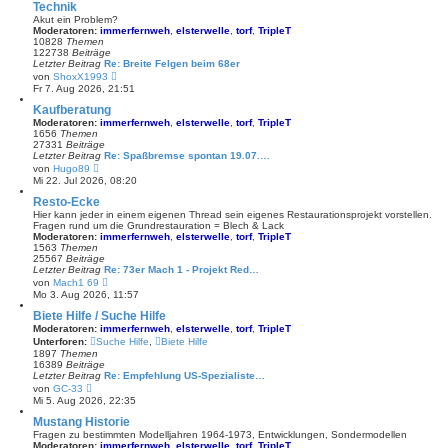
e
Technik
s
Akut ein Problem?
t
Moderatoren:
immerfernweh
,
elsterwelle
,
torf
,
TripleT
e
10828
Themen
r
122738
Beiträge
B
Letzter Beitrag
Re: Breite Felgen beim 68er
e
N
von
ShoxX1993
i
e
Fr 7. Aug 2026, 21:51
t
u
r
e
Kaufberatung
a
s
Moderatoren:
immerfernweh
,
elsterwelle
,
torf
,
TripleT
g
t
1656
Themen
e
27331
Beiträge
r
Letzter Beitrag
Re: Spaßbremse spontan 19.07.…
B
N
von
Hugo89
e
e
Mi 22. Jul 2026, 08:20
i
u
t
e
Resto-Ecke
r
s
Hier kann jeder in einem eigenen Thread sein eigenes Restaurationsprojekt vorstellen.
a
t
Fragen rund um die Grundrestauration = Blech & Lack
g
e
Moderatoren:
immerfernweh
,
elsterwelle
,
torf
,
TripleT
r
1563
Themen
B
25567
Beiträge
e
Letzter Beitrag
Re: 73er Mach 1 - Projekt Red…
i
N
von
Mach1 69
t
e
Mo 3. Aug 2026, 11:57
r
u
a
e
Biete Hilfe / Suche Hilfe
g
s
Moderatoren:
immerfernweh
,
elsterwelle
,
torf
,
TripleT
t
Unterforen:
Suche Hilfe
,
Biete Hilfe
e
1897
Themen
r
16389
Beiträge
B
Letzter Beitrag
Re: Empfehlung US-Spezialiste…
e
N
von
GC-33
i
e
Mi 5. Aug 2026, 22:35
t
u
r
e
Mustang Historie
a
s
g
Fragen zu bestimmten Modelljahren 1964-1973, Entwicklungen, Sondermodellen
t
Moderatoren:
immerfernweh
,
elsterwelle
,
torf
,
TripleT