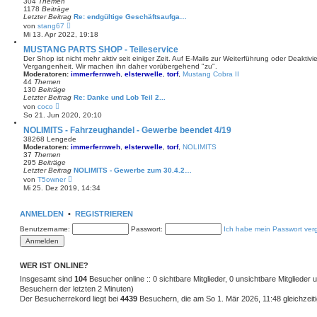
304
Themen
r
1178
Beiträge
B
Letzter Beitrag
Re: endgültige Geschäftsaufga…
e
N
von
stang67
i
e
Mi 13. Apr 2022, 19:18
t
u
r
e
MUSTANG PARTS SHOP - Teileservice
a
s
Der Shop ist nicht mehr aktiv seit einiger Zeit. Auf E-Mails zur Weiterführung oder Deaktivi
g
t
Vergangenheit. Wir machen ihn daher vorübergehend "zu".
e
Moderatoren:
immerfernweh
,
elsterwelle
,
torf
,
Mustang Cobra II
r
44
Themen
B
130
Beiträge
e
Letzter Beitrag
Re: Danke und Lob Teil 2...
i
N
von
coco
t
e
So 21. Jun 2020, 20:10
r
u
a
e
NOLIMITS - Fahrzeughandel - Gewerbe beendet 4/19
g
s
38268 Lengede
t
Moderatoren:
immerfernweh
,
elsterwelle
,
torf
,
NOLIMITS
e
37
Themen
r
295
Beiträge
B
Letzter Beitrag
NOLIMITS - Gewerbe zum 30.4.2…
e
N
von
T5owner
i
e
Mi 25. Dez 2019, 14:34
t
u
r
e
a
s
ANMELDEN
g
•
REGISTRIEREN
t
e
Benutzername:
Passwort:
Ich habe mein Passwort ver
r
B
e
i
t
WER IST ONLINE?
r
Insgesamt sind
a
104
Besucher online :: 0 sichtbare Mitglieder, 0 unsichtbare Mitglieder
g
Besuchern der letzten 2 Minuten)
Der Besucherrekord liegt bei
4439
Besuchern, die am So 1. Mär 2026, 11:48 gleichzeiti