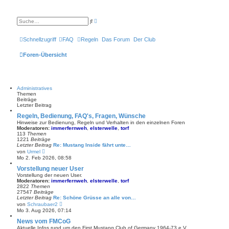
E
S
r
u
w
c
e
h
Schnellzugriff
FAQ
Regeln
Das Forum
Der Club
i
e
t
e
Foren-Übersicht
r
t
e
S
u
c
Administratives
h
Themen
e
Beiträge
Letzter Beitrag
Regeln, Bedienung, FAQ's, Fragen, Wünsche
Hinweise zur Bedienung, Regeln und Verhalten in den einzelnen Foren
Moderatoren:
immerfernweh
,
elsterwelle
,
torf
113
Themen
1221
Beiträge
Letzter Beitrag
Re: Mustang Inside fährt unte…
N
von
Urmel
e
Mo 2. Feb 2026, 08:58
u
e
Vorstellung neuer User
s
Vorstellung der neuen User.
t
Moderatoren:
immerfernweh
,
elsterwelle
,
torf
e
2822
Themen
r
27547
Beiträge
B
Letzter Beitrag
Re: Schöne Grüsse an alle von…
e
N
von
Schraubaer2
i
e
Mo 3. Aug 2026, 07:14
t
u
r
e
News vom FMCoG
a
s
Aktuelle Infos rund um den First Mustang Club of Germany 1964-73 e.V.
g