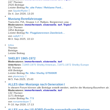
e
247
Themen
r
2520
Beiträge
B
Letzter Beitrag
Re: alte Fotos / Reklame Ford…
e
N
von
SpyderRyder
i
e
Do 4. Jun 2026, 13:20
t
u
r
e
Mustang Rennfahrzeuge
a
s
Trans-Am, FIA, Gruppe 1,2, Rallyes, Bergrennen usw.
g
t
Moderatoren:
immerfernweh
,
elsterwelle
,
torf
,
TripleT
e
214
Themen
r
1854
Beiträge
B
Letzter Beitrag
Re: Flugplatzrennen Zweibrück…
e
N
von
sally67
i
e
Mi 3. Sep 2025, 10:13
t
u
r
e
Infos
a
s
Themen
g
t
Beiträge
e
Letzter Beitrag
r
B
SHELBY 1965-1972
e
Moderatoren:
immerfernweh
,
elsterwelle
,
torf
i
Unterforen:
1965-1970 Shelby American
,
1971-1972 Shelby Europe
t
60
Themen
r
408
Beiträge
a
Letzter Beitrag
g
Re: 68er Shelby GT500KR
N
von
plumcrazy
e
Mi 5. Feb 2025, 15:43
u
e
ALLES über Mustangs nach Generation I
s
In diesem Forum können alle Beiträge erstellt werden, welche die Mustang-Baureihen ab 
t
Moderatoren:
immerfernweh
,
elsterwelle
,
torf
e
132
Themen
r
1171
Beiträge
B
Letzter Beitrag
Re: T 5
e
N
von
nonameslayer
i
e
Fr 10. Apr 2026, 17:13
t
u
r
e
ALLES aus der US-FORD-Familie ausserhalb von Mustang