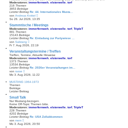
t
Moderatoren:
immerfernweh
,
elsterwelle
,
torf
e
216
Themen
r
3853
Beiträge
B
Letzter Beitrag
Re: 44. Internationales Musta…
e
N
von
Andreas Knittel
i
e
So 26. Jul 2026, 13:35
t
u
r
e
Stammtische / Meetings
a
s
Moderatoren:
immerfernweh
,
elsterwelle
,
torf
,
TripleT
g
t
881
Themen
e
15143
Beiträge
r
Letzter Beitrag
Re: Einladung zur Partywiese …
B
N
von
Salstang
e
e
Fr 7. Aug 2026, 22:19
i
u
t
e
Veranstaltungstermine / Treffen
r
s
Treffen, Termine, Aktuelle Hinweise
a
t
Moderatoren:
immerfernweh
,
elsterwelle
,
torf
g
e
1373
Themen
r
13534
Beiträge
B
Letzter Beitrag
Re: 2026er Veranstaltungen im…
e
N
von
rasse
i
e
Mo 3. Aug 2026, 11:22
t
u
r
e
MUSTANG 1964-1973
a
s
Themen
g
t
Beiträge
e
Letzter Beitrag
r
B
Small Talk
e
Nur Mustang-bezogen.
i
Keine Off-Topic Themen bitte.
t
Moderatoren:
immerfernweh
,
elsterwelle
,
torf
,
TripleT
r
228
Themen
a
4202
Beiträge
g
Letzter Beitrag
Re: USA Zollabkommen
N
von
mem
e
Mo 3. Aug 2026, 20:50
u