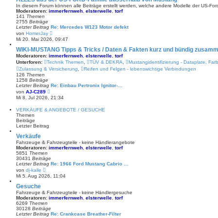
a
s
In diesem Forum können alle Beiträge erstellt werden, welche andere Modelle der US-Ford
g
t
Moderatoren:
immerfernweh
,
elsterwelle
,
torf
e
141
Themen
r
2755
Beiträge
B
Letzter Beitrag
Re: Mercedes W123 Motor defekt
e
N
von
HomerJay
i
e
Mi 20. Mai 2026, 09:47
t
u
r
e
WIKI-MUSTANG Tipps & Tricks / Daten & Fakten kurz und bündig zusam
a
s
Moderatoren:
immerfernweh
,
elsterwelle
,
torf
g
t
Unterforen:
Technik Themen
,
TÜV & DEKRA
,
Mustangidentifizierung - Dataplate, Far
e
Zulassung & Versicherung
,
Reifen und Felgen - lebenswichtige Verbindungen
r
126
Themen
B
1258
Beiträge
e
Letzter Beitrag
Re: Einbau Pertronix Ignitor-…
i
N
t
von
AJ-C289
e
r
Mi 8. Jul 2026, 21:34
u
a
e
g
VERKÄUFE & ANGEBOTE / GESUCHE
s
Themen
t
Beiträge
e
Letzter Beitrag
r
B
Verkäufe
e
Fahrzeuge & Fahrzeugteile - keine Händlerangebote
i
Moderatoren:
immerfernweh
,
elsterwelle
,
torf
t
5851
Themen
r
30431
Beiträge
a
Letzter Beitrag
Re: 1966 Ford Mustang Cabrio …
g
N
von
dj-kalle
e
Mi 5. Aug 2026, 11:04
u
e
Gesuche
s
Fahrzeuge & Fahrzeugteile - keine Händlergesuche
t
Moderatoren:
immerfernweh
,
elsterwelle
,
torf
e
6269
Themen
r
30128
Beiträge
B
Letzter Beitrag
Re: Crankcase Breather-Filter
e