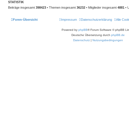
STATISTIK
Beiträge insgesamt
398423
• Themen insgesamt
36232
• Mitglieder insgesamt
4881
• U
Foren-Übersicht
Impressum
Datenschutzerklärung
Alle Coo
Powered by
phpBB
® Forum Software © phpBB Lim
Deutsche Übersetzung durch
phpBB.de
Datenschutz
|
Nutzungsbedingungen