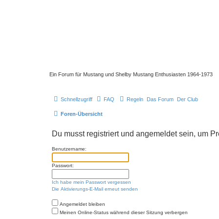
Ein Forum für Mustang und Shelby Mustang Enthusiasten 1964-1973
Schnellzugriff
FAQ
Regeln
Das Forum
Der Club
Foren-Übersicht
Du musst registriert und angemeldet sein, um P
Benutzername:
Passwort:
Ich habe mein Passwort vergessen
Die Aktivierungs-E-Mail erneut senden
Angemeldet bleiben
Meinen Online-Status während dieser Sitzung verbergen