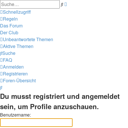
Erweiterte
Suche
Suche
Schnellzugriff
Regeln
Das Forum
Der Club
Unbeantwortete Themen
Aktive Themen
Suche
FAQ
Anmelden
Registrieren
Foren-Übersicht
Suche
Du musst registriert und angemeldet
sein, um Profile anzuschauen.
Benutzername: