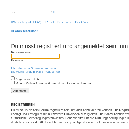
E
S
r
u
w
c
e
h
Schnellzugriff
FAQ
Regeln
Das Forum
Der Club
i
e
t
e
Foren-Übersicht
r
t
e
S
Du musst registriert und angemeldet sein, um
u
c
Benutzername:
h
e
Passwort:
Ich habe mein Passwort vergessen
Die Aktivierungs-E-Mail erneut senden
Angemeldet bleiben
Meinen Online-Status während dieser Sitzung verbergen
REGISTRIEREN
Du musst in diesem Forum registriert sein, um dich anmelden zu können. Die Registr
erledigt und ermöglicht dir, auf weitere Funktionen zuzugreifen. Die Board-Administra
zusätzliche Berechtigungen zuweisen. Beachte bitte unsere Nutzungsbedingungen 
du dich registrierst. Bitte beachte auch die jeweiligen Forenregeln, wenn du dich in