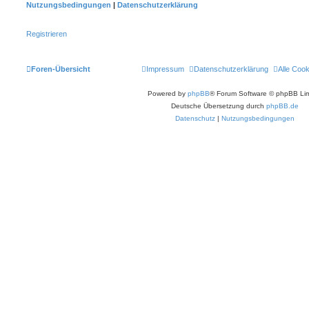
Nutzungsbedingungen
|
Datenschutzerklärung
Registrieren
Foren-Übersicht
Impressum
Datenschutzerklärung
Alle Coo
Powered by
phpBB
® Forum Software © phpBB Lim
Deutsche Übersetzung durch
phpBB.de
Datenschutz
|
Nutzungsbedingungen