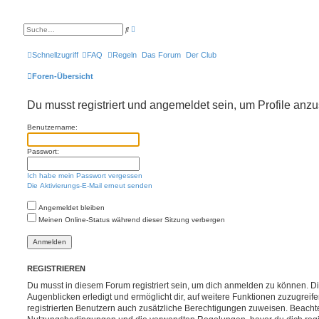
E
S
r
u
w
c
e
h
Schnellzugriff
FAQ
Regeln
Das Forum
Der Club
i
e
t
e
Foren-Übersicht
r
t
e
Du musst registriert und angemeldet sein, um Profile anz
S
u
c
Benutzername:
h
e
Passwort:
Ich habe mein Passwort vergessen
Die Aktivierungs-E-Mail erneut senden
Angemeldet bleiben
Meinen Online-Status während dieser Sitzung verbergen
REGISTRIEREN
Du musst in diesem Forum registriert sein, um dich anmelden zu können. Di
Augenblicken erledigt und ermöglicht dir, auf weitere Funktionen zuzugreif
registrierten Benutzern auch zusätzliche Berechtigungen zuweisen. Beachte