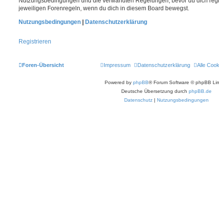
Nutzungsbedingungen und die verwandten Regelungen, bevor du dich registr
jeweiligen Forenregeln, wenn du dich in diesem Board bewegst.
Nutzungsbedingungen
|
Datenschutzerklärung
Registrieren
Foren-Übersicht
Impressum
Datenschutzerklärung
Alle Coo
Powered by
phpBB
® Forum Software © phpBB Lim
Deutsche Übersetzung durch
phpBB.de
Datenschutz
|
Nutzungsbedingungen