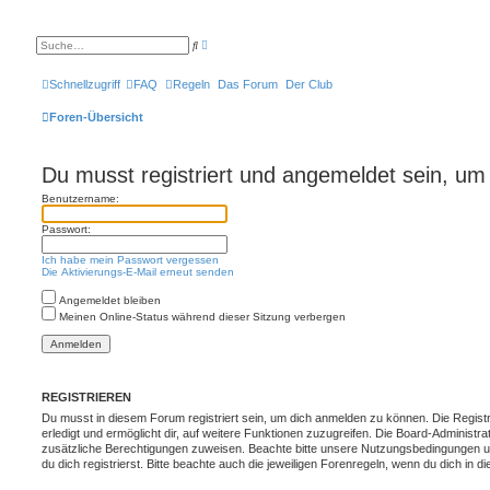
E
S
r
u
w
c
e
h
Schnellzugriff
FAQ
Regeln
Das Forum
Der Club
i
e
t
e
Foren-Übersicht
r
t
e
S
Du musst registriert und angemeldet sein, um
u
c
Benutzername:
h
e
Passwort:
Ich habe mein Passwort vergessen
Die Aktivierungs-E-Mail erneut senden
Angemeldet bleiben
Meinen Online-Status während dieser Sitzung verbergen
REGISTRIEREN
Du musst in diesem Forum registriert sein, um dich anmelden zu können. Die Registr
erledigt und ermöglicht dir, auf weitere Funktionen zuzugreifen. Die Board-Administra
zusätzliche Berechtigungen zuweisen. Beachte bitte unsere Nutzungsbedingungen 
du dich registrierst. Bitte beachte auch die jeweiligen Forenregeln, wenn du dich in