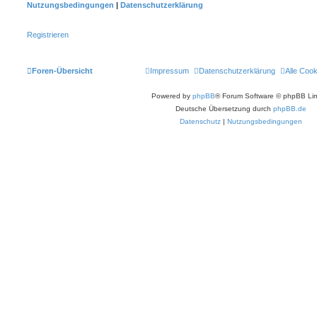
Nutzungsbedingungen
|
Datenschutzerklärung
Registrieren
Foren-Übersicht
Impressum
Datenschutzerklärung
Alle Coo
Powered by
phpBB
® Forum Software © phpBB Lim
Deutsche Übersetzung durch
phpBB.de
Datenschutz
|
Nutzungsbedingungen