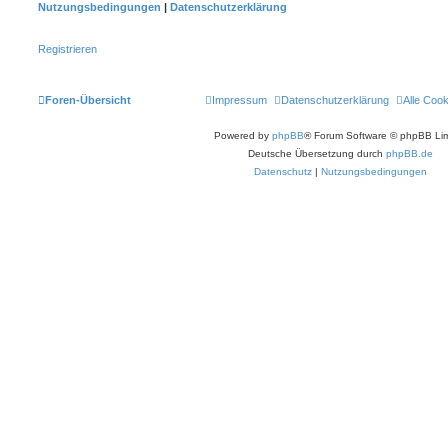
Nutzungsbedingungen
|
Datenschutzerklärung
Registrieren
Foren-Übersicht
Impressum
Datenschutzerklärung
Alle Coo
Powered by
phpBB
® Forum Software © phpBB Lim
Deutsche Übersetzung durch
phpBB.de
Datenschutz
|
Nutzungsbedingungen