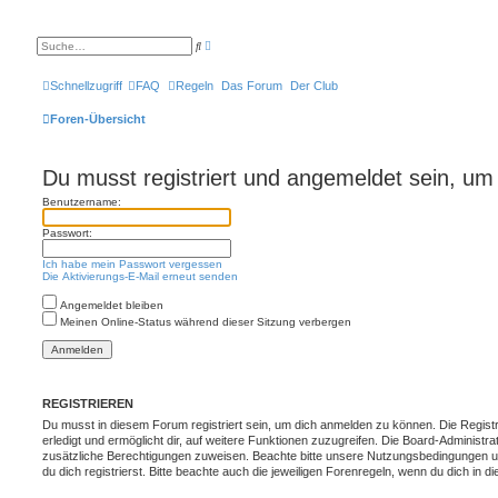
E
S
r
u
w
c
e
h
Schnellzugriff
FAQ
Regeln
Das Forum
Der Club
i
e
t
e
Foren-Übersicht
r
t
e
S
Du musst registriert und angemeldet sein, um
u
c
Benutzername:
h
e
Passwort:
Ich habe mein Passwort vergessen
Die Aktivierungs-E-Mail erneut senden
Angemeldet bleiben
Meinen Online-Status während dieser Sitzung verbergen
REGISTRIEREN
Du musst in diesem Forum registriert sein, um dich anmelden zu können. Die Registr
erledigt und ermöglicht dir, auf weitere Funktionen zuzugreifen. Die Board-Administra
zusätzliche Berechtigungen zuweisen. Beachte bitte unsere Nutzungsbedingungen 
du dich registrierst. Bitte beachte auch die jeweiligen Forenregeln, wenn du dich in