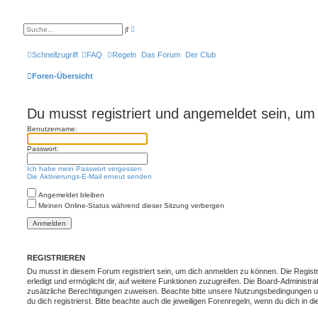
E
S
r
u
w
c
e
h
Schnellzugriff
FAQ
Regeln
Das Forum
Der Club
i
e
t
e
Foren-Übersicht
r
t
e
S
Du musst registriert und angemeldet sein, um
u
c
Benutzername:
h
e
Passwort:
Ich habe mein Passwort vergessen
Die Aktivierungs-E-Mail erneut senden
Angemeldet bleiben
Meinen Online-Status während dieser Sitzung verbergen
REGISTRIEREN
Du musst in diesem Forum registriert sein, um dich anmelden zu können. Die Registr
erledigt und ermöglicht dir, auf weitere Funktionen zuzugreifen. Die Board-Administra
zusätzliche Berechtigungen zuweisen. Beachte bitte unsere Nutzungsbedingungen 
du dich registrierst. Bitte beachte auch die jeweiligen Forenregeln, wenn du dich in