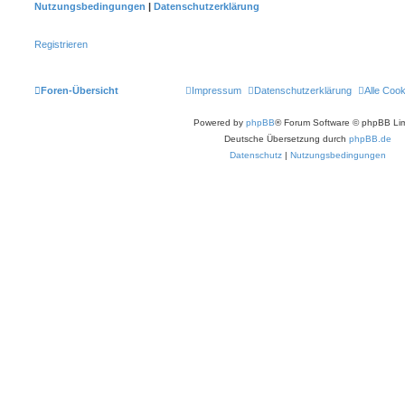
Nutzungsbedingungen
|
Datenschutzerklärung
Registrieren
Foren-Übersicht
Impressum
Datenschutzerklärung
Alle Coo
Powered by
phpBB
® Forum Software © phpBB Lim
Deutsche Übersetzung durch
phpBB.de
Datenschutz
|
Nutzungsbedingungen