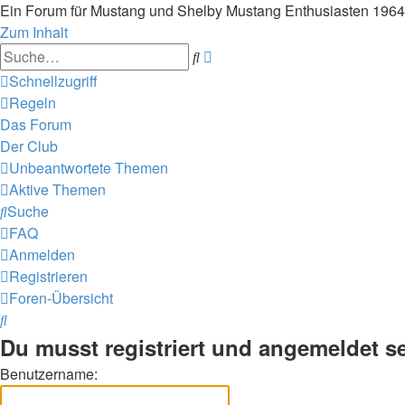
Ein Forum für Mustang und Shelby Mustang Enthusiasten 196
Zum Inhalt
Erweiterte
Suche
Suche
Schnellzugriff
Regeln
Das Forum
Der Club
Unbeantwortete Themen
Aktive Themen
Suche
FAQ
Anmelden
Registrieren
Foren-Übersicht
Suche
Du musst registriert und angemeldet s
Benutzername: