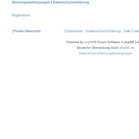
Nutzungsbedingungen
|
Datenschutzerklärung
Registrieren
Foren-Übersicht
Impressum
Datenschutzerklärung
Alle Coo
Powered by
phpBB
® Forum Software © phpBB Lim
Deutsche Übersetzung durch
phpBB.de
Datenschutz
|
Nutzungsbedingungen