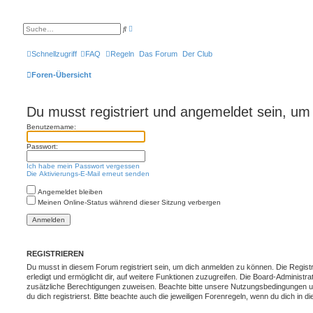
E
S
r
u
w
c
e
h
Schnellzugriff
FAQ
Regeln
Das Forum
Der Club
i
e
t
e
Foren-Übersicht
r
t
e
S
Du musst registriert und angemeldet sein, um
u
c
Benutzername:
h
e
Passwort:
Ich habe mein Passwort vergessen
Die Aktivierungs-E-Mail erneut senden
Angemeldet bleiben
Meinen Online-Status während dieser Sitzung verbergen
REGISTRIEREN
Du musst in diesem Forum registriert sein, um dich anmelden zu können. Die Registr
erledigt und ermöglicht dir, auf weitere Funktionen zuzugreifen. Die Board-Administra
zusätzliche Berechtigungen zuweisen. Beachte bitte unsere Nutzungsbedingungen 
du dich registrierst. Bitte beachte auch die jeweiligen Forenregeln, wenn du dich in