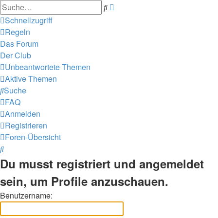
Erweiterte
Suche
Suche
Schnellzugriff
Regeln
Das Forum
Der Club
Unbeantwortete Themen
Aktive Themen
Suche
FAQ
Anmelden
Registrieren
Foren-Übersicht
Suche
Du musst registriert und angemeldet
sein, um Profile anzuschauen.
Benutzername: