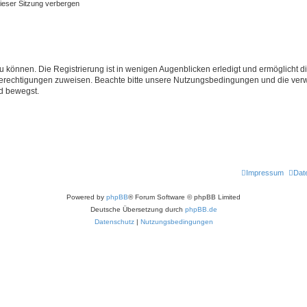
ieser Sitzung verbergen
 können. Die Registrierung ist in wenigen Augenblicken erledigt und ermöglicht di
 Berechtigungen zuweisen. Beachte bitte unsere Nutzungsbedingungen und die verwa
d bewegst.
Impressum
Dat
Powered by
phpBB
® Forum Software © phpBB Limited
Deutsche Übersetzung durch
phpBB.de
Datenschutz
|
Nutzungsbedingungen