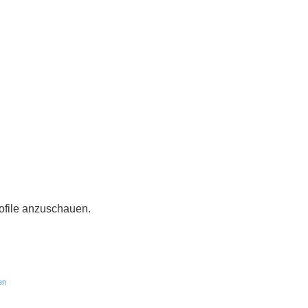
rofile anzuschauen.
en