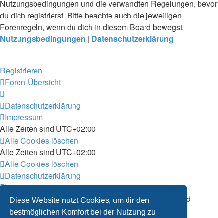
Nutzungsbedingungen und die verwandten Regelungen, bevor
du dich registrierst. Bitte beachte auch die jeweiligen
Forenregeln, wenn du dich in diesem Board bewegst.
Nutzungsbedingungen
|
Datenschutzerklärung
Registrieren
Foren-Übersicht
Datenschutzerklärung
Impressum
Alle Zeiten sind
UTC+02:00
Alle Cookies löschen
Alle Zeiten sind
UTC+02:00
Alle Cookies löschen
Datenschutzerklärung
Impressum
Powered by
phpBB
® Forum Software © phpBB Limited
Diese Website nutzt Cookies, um dir den
Deutsche Übersetzung durch
phpBB.de
bestmöglichen Komfort bei der Nutzung zu