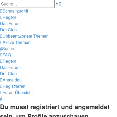
Erweiterte
Suche
Suche
Schnellzugriff
Regeln
Das Forum
Der Club
Unbeantwortete Themen
Aktive Themen
Suche
FAQ
Regeln
Das Forum
Der Club
Anmelden
Registrieren
Foren-Übersicht
Suche
Du musst registriert und angemeldet
sein, um Profile anzuschauen.