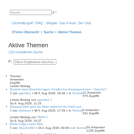
E
S
r
u
w
c
e
h
Schnellzugriff
FAQ
Regeln
Das Forum
Der Club
i
e
t
e
Foren-Übersicht
Suche
Aktive Themen
r
t
e
Aktive Themen
S
u
c
Zur erweiterten Suche
h
e
S
E
u
r
c
w
h
e
e
i
Themen
t
Antworten
e
Zugriffe
r
Letzter Beitrag
Ruckeln beim Beschleunigen, Knallen bei Gaswegnehmen - Ursache?
t
12
Antworten
e
von
agentfox
»
Mi 5. Aug 2026, 16:48
» in
Technik
575
Zugriffe
S
Letzter Beitrag
von
agentfox
u
Sa 8. Aug 2026, 11:16
c
Mustang 66er geht bei Hitze während der Fahrt aus
h
6
Antworten
von
Solmuna
»
Mi 5. Aug 2026, 17:59
» in
Technik
e
341
Zugriffe
Letzter Beitrag
von
TBHH
Sa 8. Aug 2026, 10:27
Breite Felgen beim 68er
54
Antworten
von
ShoxX1993
»
Di 4. Aug 2026, 09:09
» in
Technik
1230
Zugriffe