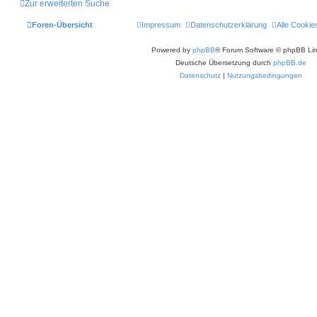
Zur erweiterten Suche
Foren-Übersicht
Impressum
Datenschutzerklärung
Alle Cookie
Powered by
phpBB
® Forum Software © phpBB Lim
Deutsche Übersetzung durch
phpBB.de
Datenschutz
|
Nutzungsbedingungen