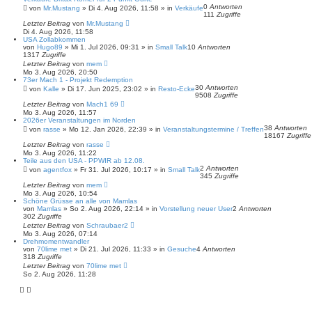
0
Antworten
von
Mr.Mustang
»
Di 4. Aug 2026, 11:58
» in
Verkäufe
111
Zugriffe
Letzter Beitrag
von
Mr.Mustang
Di 4. Aug 2026, 11:58
USA Zollabkommen
von
Hugo89
»
Mi 1. Jul 2026, 09:31
» in
Small Talk
10
Antworten
1317
Zugriffe
Letzter Beitrag
von
mem
Mo 3. Aug 2026, 20:50
73er Mach 1 - Projekt Redemption
30
Antworten
von
Kalle
»
Di 17. Jun 2025, 23:02
» in
Resto-Ecke
9508
Zugriffe
Letzter Beitrag
von
Mach1 69
Mo 3. Aug 2026, 11:57
2026er Veranstaltungen im Norden
38
Antworten
von
rasse
»
Mo 12. Jan 2026, 22:39
» in
Veranstaltungstermine / Treffen
18167
Zugriffe
Letzter Beitrag
von
rasse
Mo 3. Aug 2026, 11:22
Teile aus den USA - PPWIR ab 12.08.
2
Antworten
von
agentfox
»
Fr 31. Jul 2026, 10:17
» in
Small Talk
345
Zugriffe
Letzter Beitrag
von
mem
Mo 3. Aug 2026, 10:54
Schöne Grüsse an alle von Mamlas
von
Mamlas
»
So 2. Aug 2026, 22:14
» in
Vorstellung neuer User
2
Antworten
302
Zugriffe
Letzter Beitrag
von
Schraubaer2
Mo 3. Aug 2026, 07:14
Drehmomentwandler
von
70lime met
»
Di 21. Jul 2026, 11:33
» in
Gesuche
4
Antworten
318
Zugriffe
Letzter Beitrag
von
70lime met
So 2. Aug 2026, 11:28