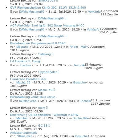
Letzter Beitrag
von
ShoxX1993
Sa 8. Aug 2026, 09:04
CVF Riemenscheiben-Kit für 302, 351W, 351M & 400
1
Antworten
von
DrWhoMustang66
»
Sa 11. Jul 2026, 15:49
» in
Verkäufe
222
Zugriffe
Letzter Beitrag
von
DrWhoMustang66
Sa 8. Aug 2026, 07:38
ACP Alukühler 3-reihig für 302 Swap Mustang 64-66
1
Antworten
von
DrWhoMustang66
»
Mo 6. Jul 2026, 19:26
» in
Verkäufe
224
Zugriffe
Letzter Beitrag
von
DrWhoMustang66
Sa 8. Aug 2026, 07:37
Einladung zur Partywiese am 8.8.2026
von
Möstang
»
Mi 1. Jul 2026, 12:46
» in
Rhein - Main
9
Antworten
1014
Zugriffe
Letzter Beitrag
von
Salstang
Fr 7. Aug 2026, 22:19
C4 Getriebe 3. Gang
25
Antworten
von
Joachim
»
Sa 1. Okt 2016, 20:37
» in
Technik
2828
Zugriffe
Letzter Beitrag
von
SpyderRyder
Fr 7. Aug 2026, 09:49
Crankcase Breather-Filter
von
Mach1 69
»
Mi 5. Aug 2026, 20:29
» in
Gesuche
4
Antworten
188
Zugriffe
Letzter Beitrag
von
Mach1 69
Do 6. Aug 2026, 21:38
Bremswirkung vorne links kacke
23
Antworten
von
musthave66
»
Mo 1. Jun 2026, 18:53
» in
Technik
1757
Zugriffe
Letzter Beitrag
von
mem
Do 6. Aug 2026, 08:56
Empfehlung US-Spezialisten / Werkstatt in NRW
von
Mamfred
»
Mo 20. Jul 2026, 23:52
» in
Suche Hilfe
4
Antworten
363
Zugriffe
Letzter Beitrag
von
GC-33
Mi 5. Aug 2026, 22:35
Anlasser automatic
von
70lime met
»
So 2. Aug 2026, 11:30
» in
Gesuche
1
Antworten