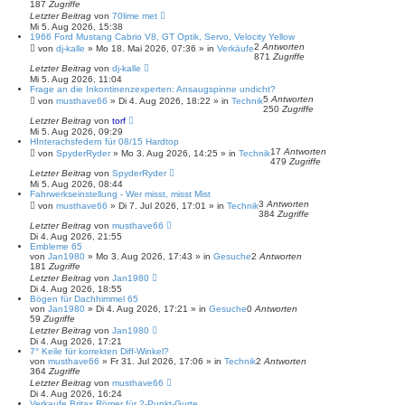
187
Zugriffe
Letzter Beitrag
von
70lime met
Mi 5. Aug 2026, 15:38
1966 Ford Mustang Cabrio V8, GT Optik, Servo, Velocity Yellow
2
Antworten
von
dj-kalle
»
Mo 18. Mai 2026, 07:36
» in
Verkäufe
871
Zugriffe
Letzter Beitrag
von
dj-kalle
Mi 5. Aug 2026, 11:04
Frage an die Inkontinenzexperten: Ansaugspinne undicht?
5
Antworten
von
musthave66
»
Di 4. Aug 2026, 18:22
» in
Technik
250
Zugriffe
Letzter Beitrag
von
torf
Mi 5. Aug 2026, 09:29
HInterachsfedern für 08/15 Hardtop
17
Antworten
von
SpyderRyder
»
Mo 3. Aug 2026, 14:25
» in
Technik
479
Zugriffe
Letzter Beitrag
von
SpyderRyder
Mi 5. Aug 2026, 08:44
Fahrwerkseinstellung - Wer misst, misst Mist
3
Antworten
von
musthave66
»
Di 7. Jul 2026, 17:01
» in
Technik
384
Zugriffe
Letzter Beitrag
von
musthave66
Di 4. Aug 2026, 21:55
Embleme 65
von
Jan1980
»
Mo 3. Aug 2026, 17:43
» in
Gesuche
2
Antworten
181
Zugriffe
Letzter Beitrag
von
Jan1980
Di 4. Aug 2026, 18:55
Bögen für Dachhimmel 65
von
Jan1980
»
Di 4. Aug 2026, 17:21
» in
Gesuche
0
Antworten
59
Zugriffe
Letzter Beitrag
von
Jan1980
Di 4. Aug 2026, 17:21
7° Keile für korrekten Diff-Winkel?
von
musthave66
»
Fr 31. Jul 2026, 17:06
» in
Technik
2
Antworten
364
Zugriffe
Letzter Beitrag
von
musthave66
Di 4. Aug 2026, 16:24
Verkaufe Britax Römer für 2-Punkt-Gurte