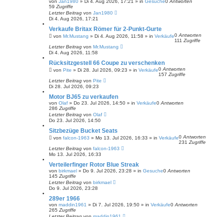
S
von
Jan1980
»
Di 4. Aug 2026, 17:21
» in
Gesuche
0
Antworten
u
59
Zugriffe
c
Letzter Beitrag
von
Jan1980
h
Di 4. Aug 2026, 17:21
e
Verkaufe Britax Römer für 2-Punkt-Gurte
0
Antworten
von
Mr.Mustang
»
Di 4. Aug 2026, 11:58
» in
Verkäufe
111
Zugriffe
Letzter Beitrag
von
Mr.Mustang
Di 4. Aug 2026, 11:58
Rücksitzgestell 66 Coupe zu verschenken
0
Antworten
von
Pite
»
Di 28. Jul 2026, 09:23
» in
Verkäufe
157
Zugriffe
Letzter Beitrag
von
Pite
Di 28. Jul 2026, 09:23
Motor BJ65 zu verkaufen
von
Olaf
»
Do 23. Jul 2026, 14:50
» in
Verkäufe
0
Antworten
286
Zugriffe
Letzter Beitrag
von
Olaf
Do 23. Jul 2026, 14:50
Sitzbezüge Bucket Seats
0
Antworten
von
falcon-1963
»
Mo 13. Jul 2026, 16:33
» in
Verkäufe
231
Zugriffe
Letzter Beitrag
von
falcon-1963
Mo 13. Jul 2026, 16:33
Verteilerfinger Rotor Blue Streak
von
birkmael
»
Do 9. Jul 2026, 23:28
» in
Gesuche
0
Antworten
145
Zugriffe
Letzter Beitrag
von
birkmael
Do 9. Jul 2026, 23:28
289er 1966
von
maddin1961
»
Di 7. Jul 2026, 19:50
» in
Verkäufe
0
Antworten
265
Zugriffe
Letzter Beitrag
von
maddin1961