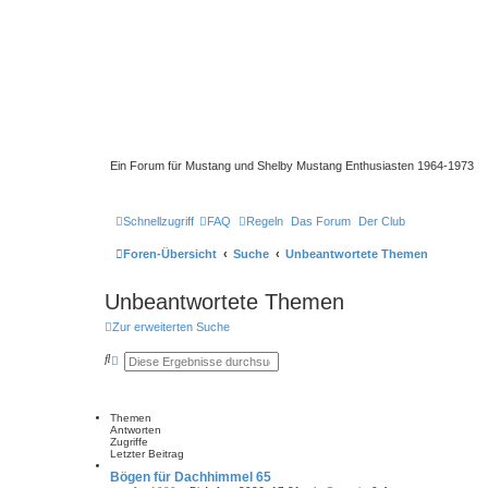
Ein Forum für Mustang und Shelby Mustang Enthusiasten 1964-1973
Schnellzugriff
FAQ
Regeln
Das Forum
Der Club
Foren-Übersicht
Suche
Unbeantwortete Themen
Unbeantwortete Themen
Zur erweiterten Suche
S
E
u
r
c
w
h
e
e
i
Themen
t
Antworten
e
Zugriffe
r
Letzter Beitrag
t
e
Bögen für Dachhimmel 65