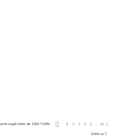
S
1
uche ergab mehr als 1000 Treffer
N
2
3
4
5
…
40
e
ä
i
c
t
Gehe zu
h
e