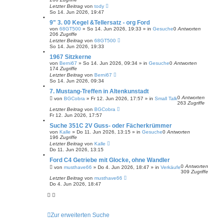
Letzter Beitrag
von
tody
So 14. Jun 2026, 19:47
9" 3. 00 Kegel &Tellersatz - org Ford
von
68GT500
»
So 14. Jun 2026, 19:33
» in
Gesuche
0
Antworten
206
Zugriffe
Letzter Beitrag
von
68GT500
So 14. Jun 2026, 19:33
1967 Sitzkerne
von
Berni67
»
So 14. Jun 2026, 09:34
» in
Gesuche
0
Antworten
174
Zugriffe
Letzter Beitrag
von
Berni67
So 14. Jun 2026, 09:34
7. Mustang-Treffen in Altenkunstadt
0
Antworten
von
BGCobra
»
Fr 12. Jun 2026, 17:57
» in
Small Talk
263
Zugriffe
Letzter Beitrag
von
BGCobra
Fr 12. Jun 2026, 17:57
Suche 351C 2V Guss- oder Fächerkrümmer
von
Kalle
»
Do 11. Jun 2026, 13:15
» in
Gesuche
0
Antworten
196
Zugriffe
Letzter Beitrag
von
Kalle
Do 11. Jun 2026, 13:15
Ford C4 Getriebe mit Glocke, ohne Wandler
0
Antworten
von
musthave66
»
Do 4. Jun 2026, 18:47
» in
Verkäufe
309
Zugriffe
Letzter Beitrag
von
musthave66
Do 4. Jun 2026, 18:47
Zur erweiterten Suche