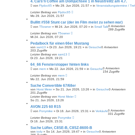
4. Cars'n Coffee am Domjüchsee 1 in Neustrelitz am 4.7.
von
Flydoc65
»
Mo 29. Jun 2026, 21:57
» in
Veranstaltungstermine / Tre
Letzter Beitrag
von
Flydoc65
Mo 29. Jun 2026, 21:57
Bullitt #558 Stunt car (der im Film meist zu sehen war)
0
Antworten
von
T5owner
»
Mi 24. Jun 2026, 07:20
» in
Small Talk
289
Zugriffe
Letzter Beitrag
von
T5owner
Mi 24. Jun 2026, 07:20
Pedalbock für einen 66er Mustang
von
sam13
»
Di 23. Jun 2026, 19:21
» in
Gesuche
0
Antworten
203
Zugriffe
Letzter Beitrag
von
sam13
Di 23. Jun 2026, 19:21
64_66 Fensterstopper hinten links
0
Antworten
von
mem
»
Mo 22. Jun 2026, 21:59
» in
Gesuche
154
Zugriffe
Letzter Beitrag
von
mem
Mo 22. Jun 2026, 21:59
Suche Convertible 67/68er
von
Horst Meier
»
So 21. Jun 2026, 13:26
» in
Gesuche
0
Antworten
201
Zugriffe
Letzter Beitrag
von
Horst Meier
So 21. Jun 2026, 13:26
AVON 225 60 R15
0
Antworten
von
Ponymike
»
Di 16. Jun 2026, 15:31
» in
Verkäufe
331
Zugriffe
Letzter Beitrag
von
Ponymike
Di 16. Jun 2026, 15:31
Suche Lüfter, C8SE-B, C8SZ-8600-B
von
tody
»
So 14. Jun 2026, 19:47
» in
Gesuche
0
Antworten
266
Zugriffe