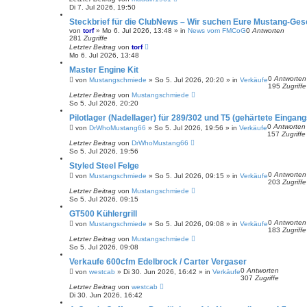
Di 7. Jul 2026, 19:50
Steckbrief für die ClubNews – Wir suchen Eure Mustang-Ges
von
torf
»
Mo 6. Jul 2026, 13:48
» in
News vom FMCoG
0
Antworten
281
Zugriffe
Letzter Beitrag
von
torf
Mo 6. Jul 2026, 13:48
Master Engine Kit
0
Antworten
von
Mustangschmiede
»
So 5. Jul 2026, 20:20
» in
Verkäufe
195
Zugriffe
Letzter Beitrag
von
Mustangschmiede
So 5. Jul 2026, 20:20
Pilotlager (Nadellager) für 289/302 und T5 (gehärtete Eingang
0
Antworten
von
DrWhoMustang66
»
So 5. Jul 2026, 19:56
» in
Verkäufe
157
Zugriffe
Letzter Beitrag
von
DrWhoMustang66
So 5. Jul 2026, 19:56
Styled Steel Felge
0
Antworten
von
Mustangschmiede
»
So 5. Jul 2026, 09:15
» in
Verkäufe
203
Zugriffe
Letzter Beitrag
von
Mustangschmiede
So 5. Jul 2026, 09:15
GT500 Kühlergrill
0
Antworten
von
Mustangschmiede
»
So 5. Jul 2026, 09:08
» in
Verkäufe
183
Zugriffe
Letzter Beitrag
von
Mustangschmiede
So 5. Jul 2026, 09:08
Verkaufe 600cfm Edelbrock / Carter Vergaser
0
Antworten
von
westcab
»
Di 30. Jun 2026, 16:42
» in
Verkäufe
307
Zugriffe
Letzter Beitrag
von
westcab
Di 30. Jun 2026, 16:42