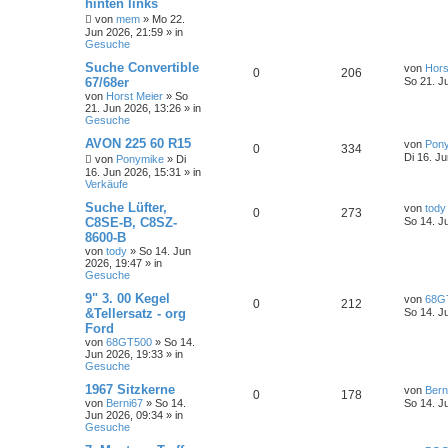
hinten links
von
mem
»
Mo 22.
Jun 2026, 21:59
» in
Gesuche
Suche Convertible
von
Hors
0
206
67/68er
So 21. J
von
Horst Meier
»
So
21. Jun 2026, 13:26
» in
Gesuche
AVON 225 60 R15
von
Pon
0
334
Di 16. J
von
Ponymike
»
Di
16. Jun 2026, 15:31
» in
Verkäufe
Suche Lüfter,
von
tody
0
273
C8SE-B, C8SZ-
So 14. J
8600-B
von
tody
»
So 14. Jun
2026, 19:47
» in
Gesuche
9" 3. 00 Kegel
von
68G
0
212
&Tellersatz - org
So 14. J
Ford
von
68GT500
»
So 14.
Jun 2026, 19:33
» in
Gesuche
1967 Sitzkerne
von
Bern
0
178
von
Berni67
»
So 14.
So 14. J
Jun 2026, 09:34
» in
Gesuche