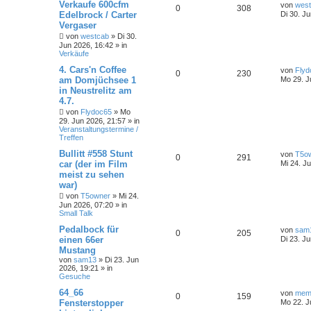
Verkaufe 600cfm
von
wes
0
308
Edelbrock / Carter
Di 30. J
Vergaser
von
westcab
»
Di 30.
Jun 2026, 16:42
» in
Verkäufe
4. Cars'n Coffee
von
Flyd
0
230
am Domjüchsee 1
Mo 29. J
in Neustrelitz am
4.7.
von
Flydoc65
»
Mo
29. Jun 2026, 21:57
» in
Veranstaltungstermine /
Treffen
Bullitt #558 Stunt
von
T5o
0
291
car (der im Film
Mi 24. J
meist zu sehen
war)
von
T5owner
»
Mi 24.
Jun 2026, 07:20
» in
Small Talk
Pedalbock für
von
sam
0
205
einen 66er
Di 23. J
Mustang
von
sam13
»
Di 23. Jun
2026, 19:21
» in
Gesuche
64_66
von
me
0
159
Fensterstopper
Mo 22. J