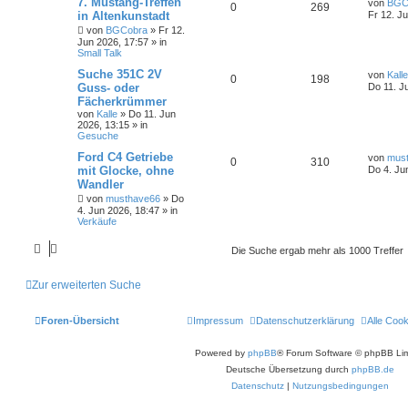
7. Mustang-Treffen
von
BGC
0
269
in Altenkunstadt
Fr 12. J
von
BGCobra
»
Fr 12.
Jun 2026, 17:57
» in
Small Talk
Suche 351C 2V
von
Kalle
0
198
Guss- oder
Do 11. J
Fächerkrümmer
von
Kalle
»
Do 11. Jun
2026, 13:15
» in
Gesuche
Ford C4 Getriebe
von
mus
0
310
mit Glocke, ohne
Do 4. Ju
Wandler
von
musthave66
»
Do
4. Jun 2026, 18:47
» in
Verkäufe
Die Suche ergab mehr als 1000 Treffer
Zur erweiterten Suche
Foren-Übersicht
Impressum
Datenschutzerklärung
Alle Coo
Powered by
phpBB
® Forum Software © phpBB Lim
Deutsche Übersetzung durch
phpBB.de
Datenschutz
|
Nutzungsbedingungen