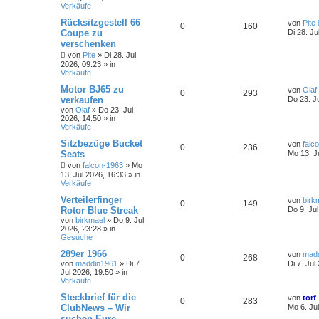
Verkäufe
Rücksitzgestell 66
von
Pite
0
160
Coupe zu
Di 28. Ju
verschenken
von
Pite
»
Di 28. Jul
2026, 09:23
» in
Verkäufe
Motor BJ65 zu
von
Olaf
0
293
verkaufen
Do 23. J
von
Olaf
»
Do 23. Jul
2026, 14:50
» in
Verkäufe
Sitzbezüge Bucket
von
falc
0
236
Seats
Mo 13. J
von
falcon-1963
»
Mo
13. Jul 2026, 16:33
» in
Verkäufe
Verteilerfinger
von
birk
0
149
Rotor Blue Streak
Do 9. Ju
von
birkmael
»
Do 9. Jul
2026, 23:28
» in
Gesuche
289er 1966
von
mad
0
268
von
maddin1961
»
Di 7.
Di 7. Jul
Jul 2026, 19:50
» in
Verkäufe
Steckbrief für die
von
torf
0
283
ClubNews – Wir
Mo 6. Ju
suchen Eure