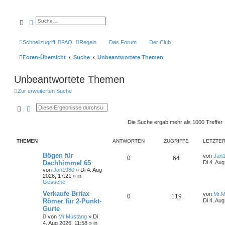
Suche
Erweiterte Suche
Schnellzugriff
FAQ
Regeln
Das Forum
Der Club
Foren-Übersicht
Suche
Unbeantwortete Themen
Unbeantwortete Themen
Zur erweiterten Suche
Suche
Erweiterte Suche
Die Suche ergab mehr als 1000 Treffer
THEMEN
ANTWORTEN
ZUGRIFFE
LETZTER
Bögen für
von
Jan
0
64
Dachhimmel 65
Di 4. Au
von
Jan1980
»
Di 4. Aug
2026, 17:21
» in
Gesuche
Verkaufe Britax
von
Mr.M
0
119
Römer für 2-Punkt-
Di 4. Aug
Gurte
von
Mr.Mustang
»
Di
4. Aug 2026, 11:58
» in