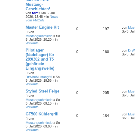
Mustang-
Geschichten!
von
torf
»
Mo 6. Jul
2026, 13:48
» in
News
vom FMCoG
Master Engine Kit
von
Mus
0
197
So 5. Jul
von
Mustangschmiede
»
So
5. Jul 2026, 20:20
» in
Verkäufe
Pilotlager
von
DrW
0
160
(Nadellager) für
So 5. Jul
289/302 und T5
(gehärtete
Eingangswelle)
von
DrWhoMustang66
»
So
5. Jul 2026, 19:56
» in
Verkäufe
Styled Steel Felge
von
Mus
0
205
So 5. Jul
von
Mustangschmiede
»
So
5. Jul 2026, 09:15
» in
Verkäufe
GT500 Kühlergrill
von
Mus
0
184
So 5. Jul
von
Mustangschmiede
»
So
5. Jul 2026, 09:08
» in
Verkäufe