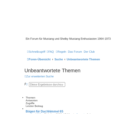
Ein Forum für Mustang und Shelby Mustang Enthusiasten 1964-1973
Schnellzugriff
FAQ
Regeln
Das Forum
Der Club
Foren-Übersicht
Suche
Unbeantwortete Themen
Unbeantwortete Themen
Zur erweiterten Suche
S
E
u
r
c
w
h
e
e
i
Themen
t
Antworten
e
Zugriffe
r
Letzter Beitrag
t
e
Bögen für Dachhimmel 65