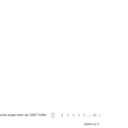
S
1
uche ergab mehr als 1000 Treffer
N
2
3
4
5
…
40
e
ä
i
c
t
Gehe zu
h
e