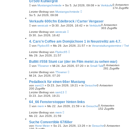
GT500 Kühlergrill
0
Antworten
von
Mustangschmiede
»
So 5. Jul 2026, 09:08
» in
Verkäufe
174
Zugriffe
Letzter Beitrag
von
Mustangschmiede
So 5. Jul 2026, 09:08
Verkaufe 600cfm Edelbrock / Carter Vergaser
0
Antworten
von
westcab
»
Di 30. Jun 2026, 16:42
» in
Verkäufe
303
Zugriffe
Letzter Beitrag
von
westcab
Di 30. Jun 2026, 16:42
4. Cars'n Coffee am Domjüchsee 1 in Neustrelitz am 4.7.
von
Flydoc65
»
Mo 29. Jun 2026, 21:57
» in
Veranstaltungstermine / Tre
Letzter Beitrag
von
Flydoc65
Mo 29. Jun 2026, 21:57
Bullitt #558 Stunt car (der im Film meist zu sehen war)
0
Antworten
von
T5owner
»
Mi 24. Jun 2026, 07:20
» in
Small Talk
281
Zugriffe
Letzter Beitrag
von
T5owner
Mi 24. Jun 2026, 07:20
Pedalbock für einen 66er Mustang
von
sam13
»
Di 23. Jun 2026, 19:21
» in
Gesuche
0
Antworten
200
Zugriffe
Letzter Beitrag
von
sam13
Di 23. Jun 2026, 19:21
64_66 Fensterstopper hinten links
0
Antworten
von
mem
»
Mo 22. Jun 2026, 21:59
» in
Gesuche
152
Zugriffe
Letzter Beitrag
von
mem
Mo 22. Jun 2026, 21:59
Suche Convertible 67/68er
von
Horst Meier
»
So 21. Jun 2026, 13:26
» in
Gesuche
0
Antworten
199
Zugriffe