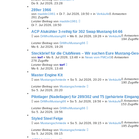
Do 9. Jul 2026, 23:28
289er 1966
von
maddin1961
»
Di 7. Jul 2026, 19:50
» in
Verkäufe
0
Antworten
261
Zugriffe
Letzter Beitrag
von
maddin1961
Di 7. Jul 2026, 19:50
ACP Alukühler 3-reihig für 302 Swap Mustang 64-66
0
Antworten
von
DrWhoMustang66
»
Mo 6. Jul 2026, 19:26
» in
Verkäufe
194
Zugriffe
Letzter Beitrag
von
DrWhoMustang66
Mo 6. Jul 2026, 19:26
Steckbrief für die ClubNews – Wir suchen Eure Mustang-Ges
von
torf
»
Mo 6. Jul 2026, 13:48
» in
News vom FMCoG
0
Antworten
276
Zugriffe
Letzter Beitrag
von
torf
Mo 6. Jul 2026, 13:48
Master Engine Kit
0
Antworten
von
Mustangschmiede
»
So 5. Jul 2026, 20:20
» in
Verkäufe
190
Zugriffe
Letzter Beitrag
von
Mustangschmiede
So 5. Jul 2026, 20:20
Pilotlager (Nadellager) für 289/302 und T5 (gehärtete Eingang
0
Antworten
von
DrWhoMustang66
»
So 5. Jul 2026, 19:56
» in
Verkäufe
153
Zugriffe
Letzter Beitrag
von
DrWhoMustang66
So 5. Jul 2026, 19:56
Styled Steel Felge
0
Antworten
von
Mustangschmiede
»
So 5. Jul 2026, 09:15
» in
Verkäufe
195
Zugriffe
Letzter Beitrag
von
Mustangschmiede
So 5. Jul 2026, 09:15