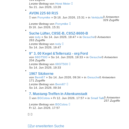
Letzter Beitrag
von
Horst Meier
So 21. Jun 2026, 13:26
AVON 225 60 R15
0
Antworten
von
Ponymike
»
Di 16. Jun 2026, 15:31
» in
Verkäufe
329
Zugriffe
Letzter Beitrag
von
Ponymike
Di 16. Jun 2026, 15:31
Suche Lüfter, C8SE-B, C8SZ-8600-B
von
tody
»
So 14. Jun 2026, 19:47
» in
Gesuche
0
Antworten
263
Zugriffe
Letzter Beitrag
von
tody
So 14. Jun 2026, 19:47
9" 3. 00 Kegel &Tellersatz - org Ford
von
68GT500
»
So 14. Jun 2026, 19:33
» in
Gesuche
0
Antworten
204
Zugriffe
Letzter Beitrag
von
68GT500
So 14. Jun 2026, 19:33
1967 Sitzkerne
von
Berni67
»
So 14. Jun 2026, 09:34
» in
Gesuche
0
Antworten
171
Zugriffe
Letzter Beitrag
von
Berni67
So 14. Jun 2026, 09:34
7. Mustang-Treffen in Altenkunstadt
0
Antworten
von
BGCobra
»
Fr 12. Jun 2026, 17:57
» in
Small Talk
257
Zugriffe
Letzter Beitrag
von
BGCobra
Fr 12. Jun 2026, 17:57
Zur erweiterten Suche