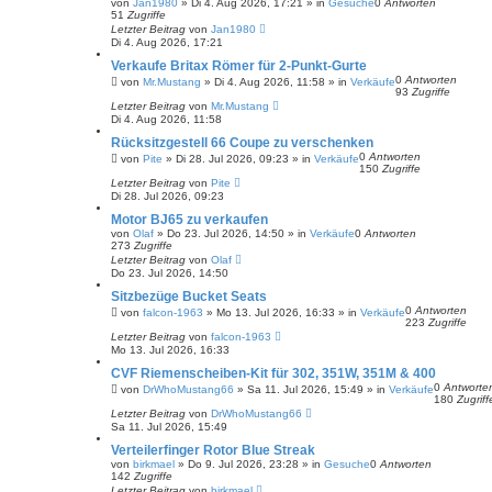
S
von
Jan1980
»
Di 4. Aug 2026, 17:21
» in
Gesuche
0
Antworten
u
51
Zugriffe
c
Letzter Beitrag
von
Jan1980
h
Di 4. Aug 2026, 17:21
e
Verkaufe Britax Römer für 2-Punkt-Gurte
0
Antworten
von
Mr.Mustang
»
Di 4. Aug 2026, 11:58
» in
Verkäufe
93
Zugriffe
Letzter Beitrag
von
Mr.Mustang
Di 4. Aug 2026, 11:58
Rücksitzgestell 66 Coupe zu verschenken
0
Antworten
von
Pite
»
Di 28. Jul 2026, 09:23
» in
Verkäufe
150
Zugriffe
Letzter Beitrag
von
Pite
Di 28. Jul 2026, 09:23
Motor BJ65 zu verkaufen
von
Olaf
»
Do 23. Jul 2026, 14:50
» in
Verkäufe
0
Antworten
273
Zugriffe
Letzter Beitrag
von
Olaf
Do 23. Jul 2026, 14:50
Sitzbezüge Bucket Seats
0
Antworten
von
falcon-1963
»
Mo 13. Jul 2026, 16:33
» in
Verkäufe
223
Zugriffe
Letzter Beitrag
von
falcon-1963
Mo 13. Jul 2026, 16:33
CVF Riemenscheiben-Kit für 302, 351W, 351M & 400
0
Antworte
von
DrWhoMustang66
»
Sa 11. Jul 2026, 15:49
» in
Verkäufe
180
Zugriff
Letzter Beitrag
von
DrWhoMustang66
Sa 11. Jul 2026, 15:49
Verteilerfinger Rotor Blue Streak
von
birkmael
»
Do 9. Jul 2026, 23:28
» in
Gesuche
0
Antworten
142
Zugriffe
Letzter Beitrag
von
birkmael