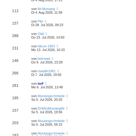
Di 4. Aug 2026, 17:21
von
Mr.Mustang
112
Di 4. Aug 2026, 11:58
von
Pite
157
Di 28. Jul 2026, 09:23
von
Olaf
288
Do 23. Jul 2026, 14:50
von
falcon-1963
231
Mo 13. Jul 2026, 16:33
von
birkmael
146
Do 9. Jul 2026, 23:28
von
maddin1961
266
Di 7. Jul 2026, 19:50
von
torf
281
Mo 6. Jul 2026, 13:48
von
Mustangschmiede
195
So 5. Jul 2026, 20:20
von
DrWhoMustang66
157
So 5. Jul 2026, 19:56
von
Mustangschmiede
203
So 5. Jul 2026, 09:15
von
Mustangschmiede
183