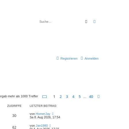
Suche
Erweiterte Suche
Registrieren
Anmelden
Seite
1
von
40
1
2
3
4
5
40
Nächste
ergab mehr als 1000 Treffer
…
ZUGRIFFE
LETZTER BEITRAG
von
HomerJay
30
Sa 8. Aug 2026, 17:54
von
Jan1980
62