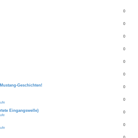
0
0
0
0
0
0
 Mustang-Geschichten!
0
0
ufe
ärtete Eingangswelle)
0
ufe
0
ufe
0