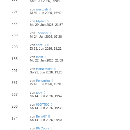
So 5. Jul 2026, 09:08
von
westcab
307
Di 30. Jun 2026, 16:42
von
Flydoc65
227
Mo 29. Jun 2026, 21:57
von
T5owner
289
Mi 24. Jun 2026, 07:20
von
sam13
203
Di 23. Jun 2026, 19:21
von
mem
155
Mo 22. Jun 2026, 21:59
von
Horst Meier
201
So 21. Jun 2026, 13:26
von
Ponymike
331
Di 16. Jun 2026, 15:31
von
tody
267
So 14. Jun 2026, 19:47
von
68GT500
206
So 14. Jun 2026, 19:33
von
Berni67
174
So 14. Jun 2026, 09:34
von
BGCobra