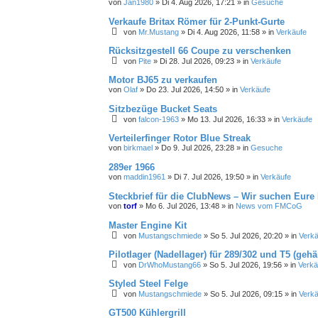
von
Jan1980
»
Di 4. Aug 2026, 17:21
» in
Gesuche
Verkaufe Britax Römer für 2-Punkt-Gurte
von
Mr.Mustang
»
Di 4. Aug 2026, 11:58
» in
Verkäufe
Rücksitzgestell 66 Coupe zu verschenken
von
Pite
»
Di 28. Jul 2026, 09:23
» in
Verkäufe
Motor BJ65 zu verkaufen
von
Olaf
»
Do 23. Jul 2026, 14:50
» in
Verkäufe
Sitzbezüge Bucket Seats
von
falcon-1963
»
Mo 13. Jul 2026, 16:33
» in
Verkäufe
Verteilerfinger Rotor Blue Streak
von
birkmael
»
Do 9. Jul 2026, 23:28
» in
Gesuche
289er 1966
von
maddin1961
»
Di 7. Jul 2026, 19:50
» in
Verkäufe
Steckbrief für die ClubNews – Wir suchen Eure
von
torf
»
Mo 6. Jul 2026, 13:48
» in
News vom FMCoG
Master Engine Kit
von
Mustangschmiede
»
So 5. Jul 2026, 20:20
» in
Verkä
Pilotlager (Nadellager) für 289/302 und T5 (geh
von
DrWhoMustang66
»
So 5. Jul 2026, 19:56
» in
Verkä
Styled Steel Felge
von
Mustangschmiede
»
So 5. Jul 2026, 09:15
» in
Verkä
GT500 Kühlergrill