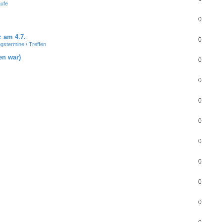
ufe
0
z am 4.7.
0
gstermine / Treffen
en war)
0
0
0
0
0
0
0
0