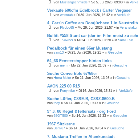
von
Mustangschmiede
»
So 5. Jul 2026, 09:08
» in
Verkä
Verkaufe 600cfm Edelbrock / Carter Vergaser
von
westcab
»
Di 30. Jun 2026, 16:42
» in
Verkäufe
4. Cars'n Coffee am Domjüchsee 1 in Neustrelit
von
Flydoc65
»
Mo 29. Jun 2026, 21:57
» in
Veranstaltun
Bullitt #558 Stunt car (der im Film meist zu seh
von
T5owner
»
Mi 24. Jun 2026, 07:20
» in
Small Talk
Pedalbock für einen 66er Mustang
von
sam13
»
Di 23. Jun 2026, 19:21
» in
Gesuche
64_66 Fensterstopper hinten links
von
mem
»
Mo 22. Jun 2026, 21:59
» in
Gesuche
Suche Convertible 67/68er
von
Horst Meier
»
So 21. Jun 2026, 13:26
» in
Gesuche
AVON 225 60 R15
von
Ponymike
»
Di 16. Jun 2026, 15:31
» in
Verkäufe
Suche Lüfter, C8SE-B, C8SZ-8600-B
von
tody
»
So 14. Jun 2026, 19:47
» in
Gesuche
9" 3. 00 Kegel &Tellersatz - org Ford
von
68GT500
»
So 14. Jun 2026, 19:33
» in
Gesuche
1967 Sitzkerne
von
Berni67
»
So 14. Jun 2026, 09:34
» in
Gesuche
7. Mustang-Treffen in Altenkunstadt