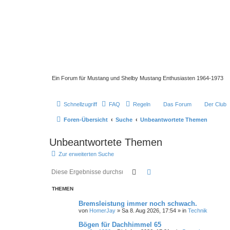
Ein Forum für Mustang und Shelby Mustang Enthusiasten 1964-1973
Schnellzugriff
FAQ
Regeln
Das Forum
Der Club
Foren-Übersicht
Suche
Unbeantwortete Themen
Unbeantwortete Themen
Zur erweiterten Suche
Suche
Erweiterte Suche
THEMEN
Bremsleistung immer noch schwach.
von
HomerJay
»
Sa 8. Aug 2026, 17:54
» in
Technik
Bögen für Dachhimmel 65