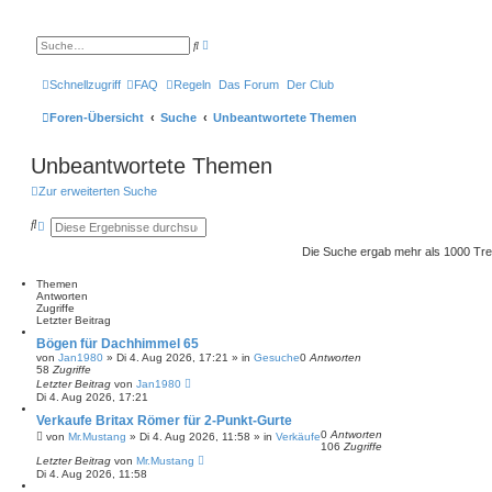
E
S
r
u
w
c
e
h
Schnellzugriff
FAQ
Regeln
Das Forum
Der Club
i
e
t
e
Foren-Übersicht
Suche
Unbeantwortete Themen
r
t
e
Unbeantwortete Themen
S
u
c
Zur erweiterten Suche
h
e
S
E
u
r
c
w
Die Suche ergab mehr als 1000 Tre
h
e
e
i
Themen
t
Antworten
e
Zugriffe
r
Letzter Beitrag
t
e
Bögen für Dachhimmel 65
S
von
Jan1980
»
Di 4. Aug 2026, 17:21
» in
Gesuche
0
Antworten
u
58
Zugriffe
c
Letzter Beitrag
von
Jan1980
h
Di 4. Aug 2026, 17:21
e
Verkaufe Britax Römer für 2-Punkt-Gurte
0
Antworten
von
Mr.Mustang
»
Di 4. Aug 2026, 11:58
» in
Verkäufe
106
Zugriffe
Letzter Beitrag
von
Mr.Mustang
Di 4. Aug 2026, 11:58