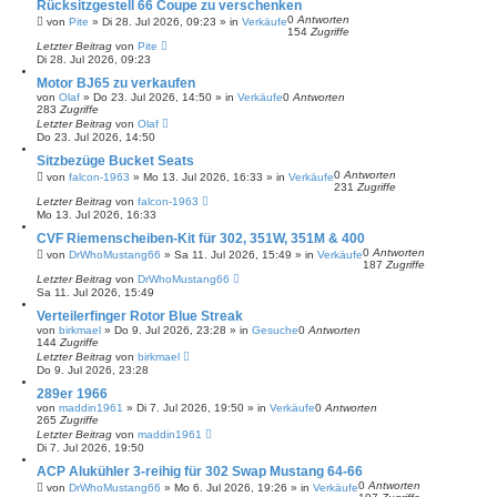
Rücksitzgestell 66 Coupe zu verschenken
0
Antworten
von
Pite
»
Di 28. Jul 2026, 09:23
» in
Verkäufe
154
Zugriffe
Letzter Beitrag
von
Pite
Di 28. Jul 2026, 09:23
Motor BJ65 zu verkaufen
von
Olaf
»
Do 23. Jul 2026, 14:50
» in
Verkäufe
0
Antworten
283
Zugriffe
Letzter Beitrag
von
Olaf
Do 23. Jul 2026, 14:50
Sitzbezüge Bucket Seats
0
Antworten
von
falcon-1963
»
Mo 13. Jul 2026, 16:33
» in
Verkäufe
231
Zugriffe
Letzter Beitrag
von
falcon-1963
Mo 13. Jul 2026, 16:33
CVF Riemenscheiben-Kit für 302, 351W, 351M & 400
0
Antworten
von
DrWhoMustang66
»
Sa 11. Jul 2026, 15:49
» in
Verkäufe
187
Zugriffe
Letzter Beitrag
von
DrWhoMustang66
Sa 11. Jul 2026, 15:49
Verteilerfinger Rotor Blue Streak
von
birkmael
»
Do 9. Jul 2026, 23:28
» in
Gesuche
0
Antworten
144
Zugriffe
Letzter Beitrag
von
birkmael
Do 9. Jul 2026, 23:28
289er 1966
von
maddin1961
»
Di 7. Jul 2026, 19:50
» in
Verkäufe
0
Antworten
265
Zugriffe
Letzter Beitrag
von
maddin1961
Di 7. Jul 2026, 19:50
ACP Alukühler 3-reihig für 302 Swap Mustang 64-66
0
Antworten
von
DrWhoMustang66
»
Mo 6. Jul 2026, 19:26
» in
Verkäufe