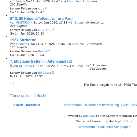
von
tody
»
So 14. Jun 2026, 19:47
» in
Gesuche
0
Antworten
266
Zugriffe
Letzter Beitrag
von
tody
So 14. Jun 2026, 19:47
9" 3. 00 Kegel &Tellersatz - org Ford
von
68GT500
»
So 14. Jun 2026, 19:33
» in
Gesuche
0
Antworten
206
Zugriffe
Letzter Beitrag
von
68GT500
So 14. Jun 2026, 19:33
1967 Sitzkerne
von
Berni67
»
So 14. Jun 2026, 09:34
» in
Gesuche
0
Antworten
174
Zugriffe
Letzter Beitrag
von
Berni67
So 14. Jun 2026, 09:34
7. Mustang-Treffen in Altenkunstadt
0
Antworten
von
BGCobra
»
Fr 12. Jun 2026, 17:57
» in
Small Talk
262
Zugriffe
Letzter Beitrag
von
BGCobra
Fr 12. Jun 2026, 17:57
Die Suche ergab mehr als 1000 Tre
Zur erweiterten Suche
Foren-Übersicht
Impressum
Datenschutzerklärung
Alle Coo
Powered by
phpBB
® Forum Software © phpBB Lim
Deutsche Übersetzung durch
phpBB.de
Datenschutz
|
Nutzungsbedingungen