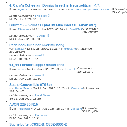
4. Cars'n Coffee am Domjüchsee 1 in Neustrelitz am 4.7.
0
Antworte
von
Flydoc65
»
Mo 29. Jun 2026, 21:57
» in
Veranstaltungstermine / Treffen
227
Zugriff
Letzter Beitrag
von
Flydoc65
Mo 29. Jun 2026, 21:57
Bullitt #558 Stunt car (der im Film meist zu sehen war)
0
Antworten
von
T5owner
»
Mi 24. Jun 2026, 07:20
» in
Small Talk
287
Zugriffe
Letzter Beitrag
von
T5owner
Mi 24. Jun 2026, 07:20
Pedalbock für einen 66er Mustang
von
sam13
»
Di 23. Jun 2026, 19:21
» in
Gesuche
0
Antworten
202
Zugriffe
Letzter Beitrag
von
sam13
Di 23. Jun 2026, 19:21
64_66 Fensterstopper hinten links
0
Antworten
von
mem
»
Mo 22. Jun 2026, 21:59
» in
Gesuche
154
Zugriffe
Letzter Beitrag
von
mem
Mo 22. Jun 2026, 21:59
Suche Convertible 67/68er
von
Horst Meier
»
So 21. Jun 2026, 13:26
» in
Gesuche
0
Antworten
201
Zugriffe
Letzter Beitrag
von
Horst Meier
So 21. Jun 2026, 13:26
AVON 225 60 R15
0
Antworten
von
Ponymike
»
Di 16. Jun 2026, 15:31
» in
Verkäufe
331
Zugriffe
Letzter Beitrag
von
Ponymike
Di 16. Jun 2026, 15:31
Suche Lüfter, C8SE-B, C8SZ-8600-B