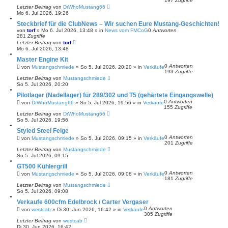
197
Zugriffe
Letzter Beitrag
von
DrWhoMustang66
Mo 6. Jul 2026, 19:26
Steckbrief für die ClubNews – Wir suchen Eure Mustang-Geschichten!
von
torf
»
Mo 6. Jul 2026, 13:48
» in
News vom FMCoG
0
Antworten
281
Zugriffe
Letzter Beitrag
von
torf
Mo 6. Jul 2026, 13:48
Master Engine Kit
0
Antworten
von
Mustangschmiede
»
So 5. Jul 2026, 20:20
» in
Verkäufe
193
Zugriffe
Letzter Beitrag
von
Mustangschmiede
So 5. Jul 2026, 20:20
Pilotlager (Nadellager) für 289/302 und T5 (gehärtete Eingangswelle)
0
Antworten
von
DrWhoMustang66
»
So 5. Jul 2026, 19:56
» in
Verkäufe
155
Zugriffe
Letzter Beitrag
von
DrWhoMustang66
So 5. Jul 2026, 19:56
Styled Steel Felge
0
Antworten
von
Mustangschmiede
»
So 5. Jul 2026, 09:15
» in
Verkäufe
201
Zugriffe
Letzter Beitrag
von
Mustangschmiede
So 5. Jul 2026, 09:15
GT500 Kühlergrill
0
Antworten
von
Mustangschmiede
»
So 5. Jul 2026, 09:08
» in
Verkäufe
181
Zugriffe
Letzter Beitrag
von
Mustangschmiede
So 5. Jul 2026, 09:08
Verkaufe 600cfm Edelbrock / Carter Vergaser
0
Antworten
von
westcab
»
Di 30. Jun 2026, 16:42
» in
Verkäufe
305
Zugriffe
Letzter Beitrag
von
westcab
Di 30. Jun 2026, 16:42