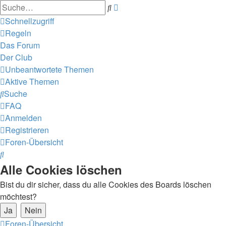
Erweiterte
Suche
Suche
Schnellzugriff
Regeln
Das Forum
Der Club
Unbeantwortete Themen
Aktive Themen
Suche
FAQ
Anmelden
Registrieren
Foren-Übersicht
Suche
Alle Cookies löschen
Bist du dir sicher, dass du alle Cookies des Boards löschen
möchtest?
Foren-Übersicht