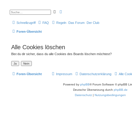
E
S
r
u
w
c
e
h
Schnellzugriff
FAQ
Regeln
Das Forum
Der Club
i
e
t
e
Foren-Übersicht
r
t
e
S
Alle Cookies löschen
u
c
h
Bist du dir sicher, dass du alle Cookies des Boards löschen möchtest?
e
Foren-Übersicht
Impressum
Datenschutzerklärung
Alle Coo
Powered by
phpBB
® Forum Software © phpBB Lim
Deutsche Übersetzung durch
phpBB.de
Datenschutz
|
Nutzungsbedingungen