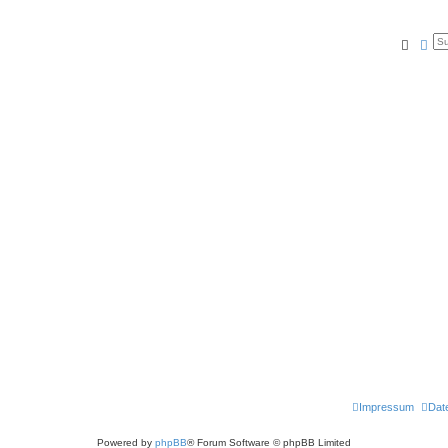
Suche
Erw
Impressum
Dat
Powered by
phpBB
® Forum Software © phpBB Limited