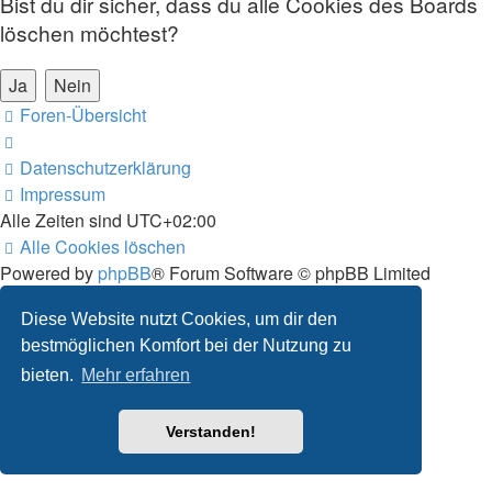
Bist du dir sicher, dass du alle Cookies des Boards
löschen möchtest?
Foren-Übersicht
Datenschutzerklärung
Impressum
Alle Zeiten sind
UTC+02:00
Alle Cookies löschen
Powered by
phpBB
® Forum Software © phpBB Limited
Deutsche Übersetzung durch
phpBB.de
Diese Website nutzt Cookies, um dir den
Datenschutz
|
Nutzungsbedingungen
bestmöglichen Komfort bei der Nutzung zu
bieten.
Mehr erfahren
Verstanden!