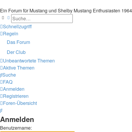
Ein Forum für Mustang und Shelby Mustang Enthusiasten 196
Suche
Erweiterte Suche
Schnellzugriff
Regeln
Das Forum
Der Club
Unbeantwortete Themen
Aktive Themen
Suche
FAQ
Anmelden
Registrieren
Foren-Übersicht
Suche
Anmelden
Benutzername: