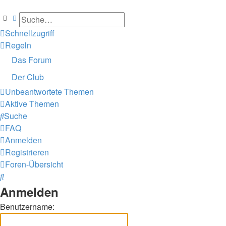
Suche
Erweiterte Suche
Schnellzugriff
Regeln
Das Forum
Der Club
Unbeantwortete Themen
Aktive Themen
Suche
FAQ
Anmelden
Registrieren
Foren-Übersicht
Suche
Anmelden
Benutzername: