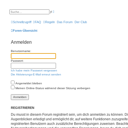
E
S
r
u
w
c
e
h
Schnellzugriff
FAQ
Regeln
Das Forum
Der Club
i
e
t
e
Foren-Übersicht
r
t
e
Anmelden
S
u
c
Benutzername:
h
e
Passwort:
Ich habe mein Passwort vergessen
Die Aktivierungs-E-Mail erneut senden
Angemeldet bleiben
Meinen Online-Status während dieser Sitzung verbergen
REGISTRIEREN
Du musst in diesem Forum registriert sein, um dich anmelden zu können. Di
Augenblicken erledigt und ermöglicht dir, auf weitere Funktionen zuzugreif
registrierten Benutzern auch zusätzliche Berechtigungen zuweisen. Beachte