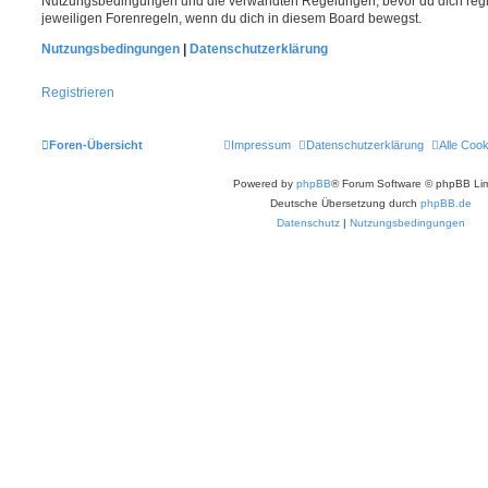
Nutzungsbedingungen und die verwandten Regelungen, bevor du dich registr
jeweiligen Forenregeln, wenn du dich in diesem Board bewegst.
Nutzungsbedingungen
|
Datenschutzerklärung
Registrieren
Foren-Übersicht
Impressum
Datenschutzerklärung
Alle Coo
Powered by
phpBB
® Forum Software © phpBB Lim
Deutsche Übersetzung durch
phpBB.de
Datenschutz
|
Nutzungsbedingungen