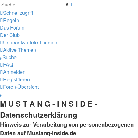
Erweiterte
Suche
Suche
Schnellzugriff
Regeln
Das Forum
Der Club
Unbeantwortete Themen
Aktive Themen
Suche
FAQ
Anmelden
Registrieren
Foren-Übersicht
Suche
M U S T A N G - I N S I D E -
Datenschutzerklärung
Hinweis zur Verarbeitung von personenbezogenen
Daten auf Mustang-Inside.de