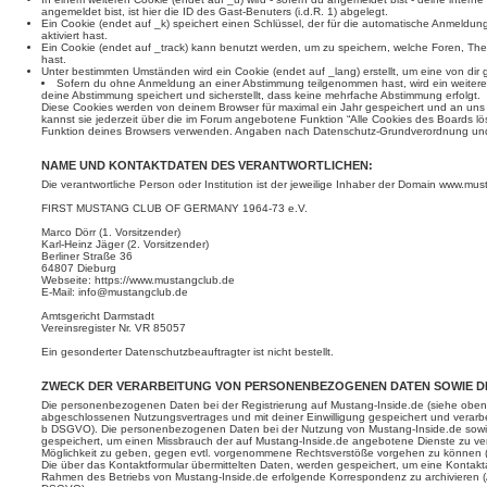
angemeldet bist, ist hier die ID des Gast-Benuters (i.d.R. 1) abgelegt.
Ein Cookie (endet auf _k) speichert einen Schlüssel, der für die automatische Anmeldun
aktiviert hast.
Ein Cookie (endet auf _track) kann benutzt werden, um zu speichern, welche Foren, Th
hast.
Unter bestimmten Umständen wird ein Cookie (endet auf _lang) erstellt, um eine von dir
Sofern du ohne Anmeldung an einer Abstimmung teilgenommen hast, wird ein weiteres C
deine Abstimmung speichert und sicherstellt, dass keine mehrfache Abstimmung erfolgt.
Diese Cookies werden von deinem Browser für maximal ein Jahr gespeichert und an uns b
kannst sie jederzeit über die im Forum angebotene Funktion “Alle Cookies des Boards lö
Funktion deines Browsers verwenden. Angaben nach Datenschutz-Grundverordnung un
NAME UND KONTAKTDATEN DES VERANTWORTLICHEN:
Die verantwortliche Person oder Institution ist der jeweilige Inhaber der Domain www.mus
FIRST MUSTANG CLUB OF GERMANY 1964-73 e.V.
Marco Dörr (1. Vorsitzender)
Karl-Heinz Jäger (2. Vorsitzender)
Berliner Straße 36
64807 Dieburg
Webseite: https://www.mustangclub.de
E-Mail: info@mustangclub.de
Amtsgericht Darmstadt
Vereinsregister Nr. VR 85057
Ein gesonderter Datenschutzbeauftragter ist nicht bestellt.
ZWECK DER VERARBEITUNG VON PERSONENBEZOGENEN DATEN SOWIE 
Die personenbezogenen Daten bei der Registrierung auf Mustang-Inside.de (siehe oben)
abgeschlossenen Nutzungsvertrages und mit deiner Einwilligung gespeichert und verarbe
b DSGVO). Die personenbezogenen Daten bei der Nutzung von Mustang-Inside.de sowie 
gespeichert, um einen Missbrauch der auf Mustang-Inside.de angebotene Dienste zu verh
Möglichkeit zu geben, gegen evtl. vorgenommene Rechtsverstöße vorgehen zu können (
Die über das Kontaktformular übermittelten Daten, werden gespeichert, um eine Konta
Rahmen des Betriebs von Mustang-Inside.de erfolgende Korrespondenz zu archivieren (A