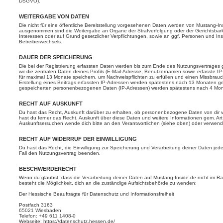
DSGVO).
WEITERGABE VON DATEN
Die nicht für eine öffentliche Bereitstellung vorgesehenen Daten werden von Mustang-In
ausgenommen sind die Weitergabe an Organe der Strafverfolgung oder der Gerichtsbarkeit
Interessen oder auf Grund gesetzlicher Verpflichtungen, sowie an ggf. Personen und In
Betreiberwechsels.
DAUER DER SPEICHERUNG
Die bei der Registrierung erfassten Daten werden bis zum Ende des Nutzungsvertrages 
wir die zentralen Daten deines Profils (E-Mail-Adresse, Benutzernamen sowie erfasste I
für maximal 13 Monate speichern, um Nachweispflichten zu erfüllen und einen Missbrauc
Erstellung eines Beitrags erfassten IP-Adressen werden spätestens nach 13 Monaten gel
gespeicherten personenbezogenen Daten (IP-Adressen) werden spätestens nach 4 Mon
RECHT AUF AUSKUNFT
Du hast das Recht, Auskunft darüber zu erhalten, ob personenbezogene Daten von dir ver
hast du ferner das Recht, Auskunft über diese Daten und weitere Informationen gem. Ar
Auskunftsersuchen wende dich bitte an den Verantwortlichen (siehe oben) oder verwend
RECHT AUF WIDERRUF DER EINWILLIGUNG
Du hast das Recht, die Einwilligung zur Speicherung und Verarbeitung deiner Daten jede
Fall den Nutzungsvertrag beenden.
BESCHWERDERECHT
Wenn du glaubst, dass die Verarbeitung deiner Daten auf Mustang-Inside.de nicht im Ra
besteht die Möglichkeit, dich an die zuständige Aufsichtsbehörde zu wenden:
Der Hessische Beauftragte für Datenschutz und Informationsfreiheit
Postfach 3163
65021 Wiesbaden
Telefon: +49 611 1408-0
Webseite: https://datenschutz.hessen.de/