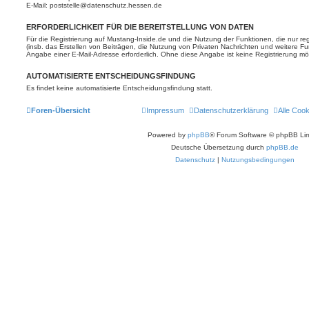
E-Mail: poststelle@datenschutz.hessen.de
ERFORDERLICHKEIT FÜR DIE BEREITSTELLUNG VON DATEN
Für die Registrierung auf Mustang-Inside.de und die Nutzung der Funktionen, die nur re
(insb. das Erstellen von Beiträgen, die Nutzung von Privaten Nachrichten und weitere Fu
Angabe einer E-Mail-Adresse erforderlich. Ohne diese Angabe ist keine Registrierung mö
AUTOMATISIERTE ENTSCHEIDUNGSFINDUNG
Es findet keine automatisierte Entscheidungsfindung statt.
Foren-Übersicht
Impressum
Datenschutzerklärung
Alle Coo
Powered by
phpBB
® Forum Software © phpBB Lim
Deutsche Übersetzung durch
phpBB.de
Datenschutz
|
Nutzungsbedingungen