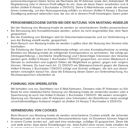
personenbezogener Daten ferner als Nachweis die IP-Adresse sowie den Zeitstempel. Mi
Registrierung oder in deinem Profil willigst du ein, dass wir diese Daten verarbeiten und
dürfen (Artikel 6 Absatz 1 Buchstabe a DSGVO). Deine E-Mail-Adresse sowie die erfasst
ferner notwendig, um den Nutzungsvertrag erfüllen zu können (Artikel 6 Absatz 1 Buchs
Einwilligung jederzeit widerrufen bzw. die von dir in deinem Profil hinterlegten Daten jede
PERSONENBEZOGENE DATEN BEI DER NUTZUNG VON MUSTANG-INSIDE.D
Bei der Nutzung von Mustang-Inside.de werden an verschiedenen Stellen personenbe
Bei Benutzung des Kontaktformulars werden, sofern du nicht angemeldet bist, dein Nam
gespeichert.
Bei der Erstellung von Beiträgen wird für Dokumentationszwecke und zur Verhinderung e
aus der Beitrag erstellt wurde, gespeichert.
Beim Besuch von Mustang-Inside.de werden Logfiles über die Nutzung des Servers erfass
beinhalten.
Die Erhebung der Daten im Kontaktformular erfolgt, um eine Kontaktaufnahme zu ermö
Betriebs von Mustang-Inside.de erfolgende Korrespondenz zu archivieren. Sie erfolgt ge
(Vertragserfüllung), c (rechtliche Verpflichtung) und f (berechtigte Interessen des Veran
werden gem. Artikel 6 Absatz 1 Buchstabe f DSGVO gespeichert, um einen Missbrauch 
Dienste zu verhindern und zugleich Dritten die Möglichkeit zu geben, gegen evtl. vor
können. Hinweis: Du hast nach Art. 21 DSGVO ein Widerspruchsrecht gegen die Datensp
Artikel 6 Absatz 1 Buchstabe f DSGVO erfolgt und Gründe vorliegen, die sich aus deine
weisen vorsorglich darauf hin, dass die Erfassung dieser Daten zur Geltendmachung, A
Rechtsansprüchen erforderlich ist.
FÜHRUNG VON SPERRLISTEN
Wir behalten uns vor, Sperrlisten von E-Mail-Adressen, Domains oder IP-Adressen zu fü
Basis für eine missbräuchliche Nutzung von Mustang-Inside.de verwendet wurden oder ei
Speicherung ist auch hier Artikel 6 Absatz 1 Buchstabe f DSGVO. Wir weisen vorsorglich
Sperrung von Domains oder IP-Adressen eine Information der Betroffenen meist unmögli
unverhältnismäßigen Aufwand möglich ist (Artikel 14 Absatz 5 Buchstabe b DSGVO).
VERWENDUNG VON COOKIES
Beim Besuch von Mustang-Inside.de werden verschiedene Cookies erstellt, die sicherstel
Mustang-Inside.de ein konsistentes Benutzererlebnis hast. Im Einzelnen können folgen
In einem Cookie (endet auf _sid) wird eine eindeutige, zufällige ID gespeichert. Diese bi
und stellt sicher, dass deine Einstellungen etc. beim Aufruf einer neuen Seite erhalten bl
In einem weiteren Cookie (endet auf _u) wird - sofern du angemeldet bist - deine intern