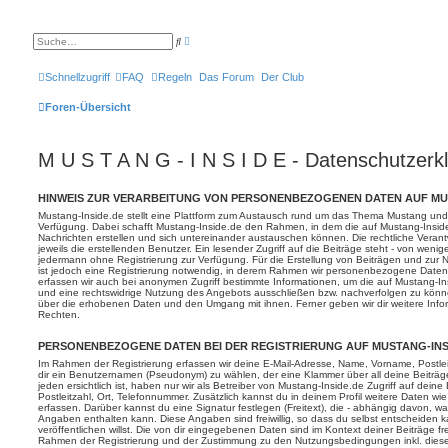
E
S
r
u
w
c
e
h
Schnellzugriff
FAQ
Regeln
Das Forum
Der Club
i
e
t
e
Foren-Übersicht
r
t
e
S
M U S T A N G - I N S I D E - Datenschutzerk
u
c
h
e
HINWEIS ZUR VERARBEITUNG VON PERSONENBEZOGENEN DATEN AUF MU
Mustang-Inside.de stellt eine Plattform zum Austausch rund um das Thema Mustang und
Verfügung. Dabei schafft Mustang-Inside.de den Rahmen, in dem die auf Mustang-Inside.
Nachrichten erstellen und sich untereinander austauschen können. Die rechtliche Verantw
jeweils die erstellenden Benutzer. Ein lesender Zugriff auf die Beiträge steht - von wen
jedermann ohne Registrierung zur Verfügung. Für die Erstellung von Beiträgen und zur 
ist jedoch eine Registrierung notwendig, in derem Rahmen wir personenbezogene Daten 
erfassen wir auch bei anonymen Zugriff bestimmte Informationen, um die auf Mustang-I
und eine rechtswidrige Nutzung des Angebots ausschließen bzw. nachverfolgen zu könne
über die erhobenen Daten und den Umgang mit ihnen. Ferner geben wir dir weitere Info
Rechten.
PERSONENBEZOGENE DATEN BEI DER REGISTRIERUNG AUF MUSTANG-INS
Im Rahmen der Registrierung erfassen wir deine E-Mail-Adresse, Name, Vorname, Postleit
dir ein Benutzernamen (Pseudonym) zu wählen, der eine Klammer über all deine Beiträg
jeden ersichtlich ist, haben nur wir als Betreiber von Mustang-Inside.de Zugriff auf dei
Postleitzahl, Ort, Telefonnummer. Zusätzlich kannst du in deinem Profil weitere Daten wi
erfassen. Darüber kannst du eine Signatur festlegen (Freitext), die - abhängig davon, 
Angaben enthalten kann. Diese Angaben sind freiwillig, so dass du selbst entscheiden
veröffentlichen willst. Die von dir eingegebenen Daten sind im Kontext deiner Beiträge fre
Rahmen der Registrierung und der Zustimmung zu den Nutzungsbedingungen inkl. dieser