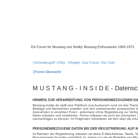
Ein Forum für Mustang und Shelby Mustang Enthusiasten 1964-1973
Schnellzugriff
FAQ
Regeln
Das Forum
Der Club
Foren-Übersicht
M U S T A N G - I N S I D E - Datensc
HINWEIS ZUR VERARBEITUNG VON PERSONENBEZOGENEN DAT
Mustang-Inside.de stellt eine Plattform zum Austausch rund um das Them
Beiträge und Nachrichten erstellen und sich untereinander austauschen kön
Ausnahmen in einzelnen Foren - jedermann ohne Registrierung zur Verfüg
Daten erfassen und verarbeiten. Ferner erfassen wir auch bei anonymen 
nachverfolgen zu können. Im Folgenden informieren wir dich über die er
PERSONENBEZOGENE DATEN BEI DER REGISTRIERUNG AUF M
Im Rahmen der Registrierung erfassen wir deine E-Mail-Adresse, Name, Vo
Benutzername für jeden ersichtlich ist, haben nur wir als Betreiber von M