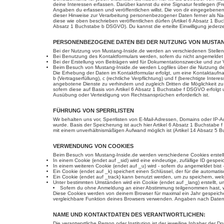
deine Interessen erfassen. Darüber kannst du eine Signatur festlegen (Fr
Angaben du erfassen und veröffentlichen willst. Die von dir eingegebene
dieser Hinweise zur Verarbeitung personenbezogener Daten ferner als Nachw
diese wie oben beschrieben veröffentlichen dürfen (Artikel 6 Absatz 1 B
Absatz 1 Buchstabe b DSGVO). Du kannst die erteilte Einwilligung jederzeit
PERSONENBEZOGENE DATEN BEI DER NUTZUNG VON MUSTAN
Bei der Nutzung von Mustang-Inside.de werden an verschiedenen Stell
Bei Benutzung des Kontaktformulars werden, sofern du nicht angemeldet 
Bei der Erstellung von Beiträgen wird für Dokumentationszwecke und zur V
Beim Besuch von Mustang-Inside.de werden Logfiles über die Nutzung des 
Die Erhebung der Daten im Kontaktformular erfolgt, um eine Kontaktaufn
b (Vertragserfüllung), c (rechtliche Verpflichtung) und f (berechtigte I
angebotene Dienste zu verhindern und zugleich Dritten die Möglichkeit
sofern diese auf Basis von Artikel 6 Absatz 1 Buchstabe f DSGVO erfolgt
Ausübung oder Verteidigung von Rechtsansprüchen erforderlich ist.
FÜHRUNG VON SPERRLISTEN
Wir behalten uns vor, Sperrlisten von E-Mail-Adressen, Domains oder IP-
wurde. Basis der Speicherung ist auch hier Artikel 6 Absatz 1 Buchstabe
mit einem unverhältnismäßigen Aufwand möglich ist (Artikel 14 Absatz 5
VERWENDUNG VON COOKIES
Beim Besuch von Mustang-Inside.de werden verschiedene Cookies erstellt,
In einem Cookie (endet auf _sid) wird eine eindeutige, zufällige ID gespeic
In einem weiteren Cookie (endet auf _u) wird - sofern du angemeldet bist -
Ein Cookie (endet auf _k) speichert einen Schlüssel, der für die automati
Ein Cookie (endet auf _track) kann benutzt werden, um zu speichern, we
Unter bestimmten Umständen wird ein Cookie (endet auf _lang) erstellt, u
Sofern du ohne Anmeldung an einer Abstimmung teilgenommen hast, wird 
Diese Cookies werden von deinem Browser für maximal ein Jahr gespeicher
vergleichbare Funktion deines Browsers verwenden. Angaben nach Date
NAME UND KONTAKTDATEN DES VERANTWORTLICHEN:
Die verantwortliche Person oder Institution ist der jeweilige Inhaber der