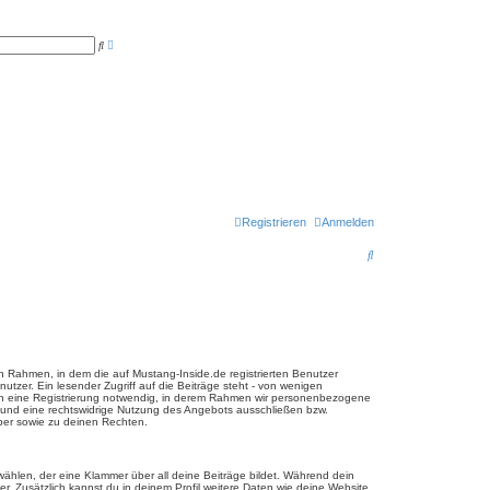
E
S
r
u
w
c
e
h
i
e
t
e
r
t
e
S
u
c
h
e
Registrieren
Anmelden
S
u
c
h
e
 Rahmen, in dem die auf Mustang-Inside.de registrierten Benutzer
utzer. Ein lesender Zugriff auf die Beiträge steht - von wenigen
och eine Registrierung notwendig, in derem Rahmen wir personenbezogene
 und eine rechtswidrige Nutzung des Angebots ausschließen bzw.
ber sowie zu deinen Rechten.
ählen, der eine Klammer über all deine Beiträge bildet. Während dein
er. Zusätzlich kannst du in deinem Profil weitere Daten wie deine Website,