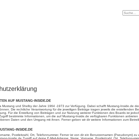
hutzerklärung
EN AUF MUSTANG-INSIDE.DE
a Mustang und Shelby der Jahre 1964 -1973 zur Verfügung. Dabei schafft Mustang-Inside.de den
nen. Die rechtliche Verantwortung für die jeweiligen Beiträge tragen jeweils die erstellenden Ben
ung. Für die Erstellung von Beiträgen und zur Nutzung weiterer Funktionen des Boards ist jed
Zugriff bestimmte Informationen, um die auf Mustang-Inside.de verfügbaren Funktionen anbieten
hobenen Daten und den Umgang mit ihnen. Ferner geben wir dir weitere Informationen zum Betrei
USTANG-INSIDE.DE
rname, Postleitzahl, Ort, Telefonnummer. Ferner ist von dir ein Benutzernamen (Pseudonym) zu w
ustang-Inside.de Zugriff auf deine E-Mail-Adresse, Name, Vorname, Postleitzahl, Ort, Telefonnumm