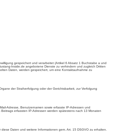
lligung gespeichert und verarbeitet (Artikel 6 Absatz 1 Buchstabe a und
stang-Inside.de angebotene Dienste zu verhindern und zugleich Dritten
ttelten Daten, werden gespeichert, um eine Kontaktaufnahme zu
gane der Strafverfolgung oder der Gerichtsbarkeit, zur Verfolgung
E-Mail-Adresse, Benutzernamen sowie erfasste IP-Adressen und
nes Beitrags erfassten IP-Adressen werden spätestens nach 13 Monaten
er diese Daten und weitere Informationen gem. Art. 15 DSGVO zu erhalten.