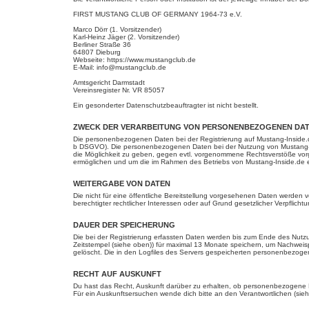
FIRST MUSTANG CLUB OF GERMANY 1964-73 e.V.
Marco Dörr (1. Vorsitzender)
Karl-Heinz Jäger (2. Vorsitzender)
Berliner Straße 36
64807 Dieburg
Webseite: https://www.mustangclub.de
E-Mail: info@mustangclub.de
Amtsgericht Darmstadt
Vereinsregister Nr. VR 85057
Ein gesonderter Datenschutzbeauftragter ist nicht bestellt.
ZWECK DER VERARBEITUNG VON PERSONENBEZOGENEN DAT
Die personenbezogenen Daten bei der Registrierung auf Mustang-Inside.de
b DSGVO). Die personenbezogenen Daten bei der Nutzung von Mustang-Ins
die Möglichkeit zu geben, gegen evtl. vorgenommene Rechtsverstöße vor
ermöglichen und um die im Rahmen des Betriebs von Mustang-Inside.de e
WEITERGABE VON DATEN
Die nicht für eine öffentliche Bereitstellung vorgesehenen Daten werden
berechtigter rechtlicher Interessen oder auf Grund gesetzlicher Verpflic
DAUER DER SPEICHERUNG
Die bei der Registrierung erfassten Daten werden bis zum Ende des Nutz
Zeitstempel (siehe oben)) für maximal 13 Monate speichern, um Nachweisp
gelöscht. Die in den Logfiles des Servers gespeicherten personenbezog
RECHT AUF AUSKUNFT
Du hast das Recht, Auskunft darüber zu erhalten, ob personenbezogene Da
Für ein Auskunftsersuchen wende dich bitte an den Verantwortlichen (sie