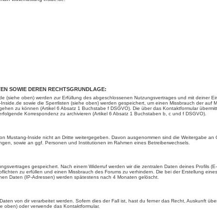
EN SOWIE DEREN RECHTSGRUNDLAGE:
 (siehe oben) werden zur Erfüllung des abgeschlossenen Nutzungsvertrages und mit deiner Einwi
ide.de sowie die Sperrlisten (siehe oben) werden gespeichert, um einen Missbrauch der auf Mu
gehen zu können (Artikel 6 Absatz 1 Buchstabe f DSGVO). Die über das Kontaktformular übermi
rfolgende Korrespondenz zu archivieren (Artikel 6 Absatz 1 Buchstaben b, c und f DSGVO).
 von Mustang-Inside nicht an Dritte weitergegeben. Davon ausgenommen sind die Weitergabe an Or
htungen, sowie an ggf. Personen und Institutionen im Rahmen eines Betreiberwechsels.
ungsvertrages gespeichert. Nach einem Widerruf werden wir die zentralen Daten deines Profils (
flichten zu erfüllen und einen Missbrauch des Forums zu verhindern. Die bei der Erstellung ei
enen Daten (IP-Adressen) werden spätestens nach 4 Monaten gelöscht.
ten von dir verarbeitet werden. Sofern dies der Fall ist, hast du ferner das Recht, Auskunft üb
he oben) oder verwende das Kontaktformular.