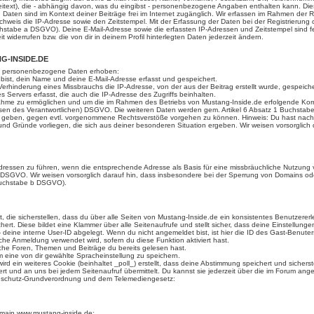
eitext), die - abhängig davon, was du eingibst - personenbezogene Angaben enthalten kann. Dies
n Daten sind im Kontext deiner Beiträge frei im Internet zugänglich. Wir erfassen im Rahmen de
eis die IP-Adresse sowie den Zeitstempel. Mit der Erfassung der Daten bei der Registrierung ode
uchstabe a DSGVO). Deine E-Mail-Adresse sowie die erfassten IP-Adressen und Zeitstempel sind f
 widerrufen bzw. die von dir in deinem Profil hinterlegten Daten jederzeit ändern.
G-INSIDE.DE
en personenbezogene Daten erhoben:
bist, dein Name und deine E-Mail-Adresse erfasst und gespeichert.
erhinderung eines Missbrauchs die IP-Adresse, von der aus der Beitrag erstellt wurde, gespeiche
Servers erfasst, die auch die IP-Adresse des Zugriffs beinhalten.
ahme zu ermöglichen und um die im Rahmen des Betriebs von Mustang-Inside.de erfolgende Korres
nteressen des Verantwortlichen) DSGVO. Die weiteren Daten werden gem. Artikel 6 Absatz 1 Buchs
 zu geben, gegen evtl. vorgenommene Rechtsverstöße vorgehen zu können. Hinweis: Du hast nac
 und Gründe vorliegen, die sich aus deiner besonderen Situation ergeben. Wir weisen vorsorglic
Adressen zu führen, wenn die entsprechende Adresse als Basis für eine missbräuchliche Nutzung
 f DSGVO. Wir weisen vorsorglich darauf hin, dass insbesondere bei der Sperrung von Domains od
 Buchstabe b DSGVO).
 die sicherstellen, dass du über alle Seiten von Mustang-Inside.de ein konsistentes Benutzere
hert. Diese bildet eine Klammer über alle Seitenaufrufe und stellt sicher, dass deine Einstellunge
 deine interne User-ID abgelegt. Wenn du nicht angemeldet bist, ist hier die ID des Gast-Benuters
sche Anmeldung verwendet wird, sofern du diese Funktion aktiviert hast.
lche Foren, Themen und Beiträge du bereits gelesen hast.
m eine von dir gewählte Spracheinstellung zu speichern.
ein weiteres Cookie (beinhaltet _poll_) erstellt, dass deine Abstimmung speichert und sicherst
t und an uns bei jedem Seitenaufruf übermittelt. Du kannst sie jederzeit über die im Forum ang
nschutz-Grundverordnung und dem Telemediengesetz:
 Domain www.mustang-inside.de: