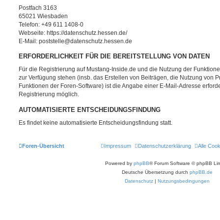
Postfach 3163
65021 Wiesbaden
Telefon: +49 611 1408-0
Webseite: https://datenschutz.hessen.de/
E-Mail: poststelle@datenschutz.hessen.de
ERFORDERLICHKEIT FÜR DIE BEREITSTELLUNG VON DATEN
Für die Registrierung auf Mustang-Inside.de und die Nutzung der Funktionen
zur Verfügung stehen (insb. das Erstellen von Beiträgen, die Nutzung von P
Funktionen der Foren-Software) ist die Angabe einer E-Mail-Adresse erforde
Registrierung möglich.
AUTOMATISIERTE ENTSCHEIDUNGSFINDUNG
Es findet keine automatisierte Entscheidungsfindung statt.
Foren-Übersicht
Impressum
Datenschutzerklärung
Alle Coo
Powered by
phpBB
® Forum Software © phpBB Lim
Deutsche Übersetzung durch
phpBB.de
Datenschutz
|
Nutzungsbedingungen