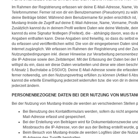
Im Rahmen der Registrierung erfassen wir deine E-Mail-Adresse, Name, Vorn
Telefonnummer. Ferner ist von dir ein Benutzernamen (Pseudonym) zu wähl
deine Beiträge bildet. Während dein Benutzername für jeden ersichtlich ist,
Mustang-Inside.de Zugriff auf deine E-Mail-Adresse, Name, Vorname, Postle
Zusätzlich kannst du in deinem Profil weitere Daten wie deine Website, dei
kannst du eine Signatur festlegen (Freitext), die - abhängig davon, was du
Angaben enthalten kann. Diese Angaben sind freiwillig, so dass du selbst
du erfassen und veröffentlichen willst. Die von dir eingegebenen Daten sind
Internet zugänglich. Wir erfassen im Rahmen der Registrierung und der Z
Nutzungsbedingungen inkl. dieser Hinweise zur Verarbeitung personenbez
die IP-Adresse sowie den Zeitstempel. Mit der Erfassung der Daten bei der 
willigst du ein, dass wir diese Daten verarbeiten und diese wie oben beschri
6 Absatz 1 Buchstabe a DSGVO). Deine E-Mail-Adresse sowie die erfassten
ferner notwendig, um den Nutzungsvertrag erfüllen zu können (Artikel 6 A
kannst die erteilte Einwilligung jederzeit widerrufen bzw. die von dir in dein
jederzeit ändern.
PERSONENBEZOGENE DATEN BEI DER NUTZUNG VON MUSTANG
Bei der Nutzung von Mustang-Inside.de werden an verschiedenen Stellen
Bei Benutzung des Kontaktformulars werden, sofern du nicht angeme
Mail-Adresse erfasst und gespeichert.
Bei der Erstellung von Beiträgen wird für Dokumentationszwecke un
Missbrauchs die IP-Adresse, von der aus der Beitrag erstellt wurde, 
Beim Besuch von Mustang-Inside.de werden Logfiles über die Nutzung
IP-Adresse des Zugriffs beinhalten.