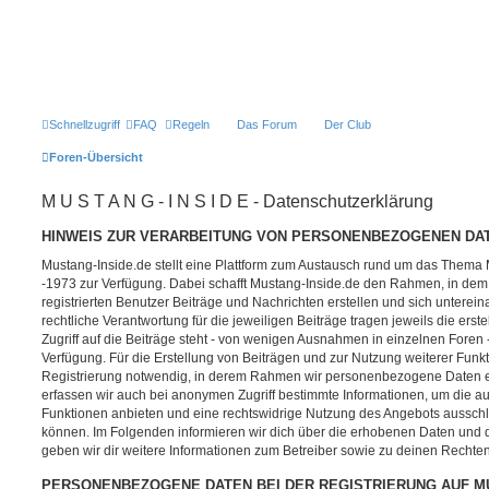
Schnellzugriff
FAQ
Regeln
Das Forum
Der Club
Foren-Übersicht
M U S T A N G - I N S I D E - Datenschutzerklärung
HINWEIS ZUR VERARBEITUNG VON PERSONENBEZOGENEN DAT
Mustang-Inside.de stellt eine Plattform zum Austausch rund um das Thema
-1973 zur Verfügung. Dabei schafft Mustang-Inside.de den Rahmen, in dem
registrierten Benutzer Beiträge und Nachrichten erstellen und sich untere
rechtliche Verantwortung für die jeweiligen Beiträge tragen jeweils die erst
Zugriff auf die Beiträge steht - von wenigen Ausnahmen in einzelnen Foren
Verfügung. Für die Erstellung von Beiträgen und zur Nutzung weiterer Funk
Registrierung notwendig, in derem Rahmen wir personenbezogene Daten er
erfassen wir auch bei anonymen Zugriff bestimmte Informationen, um die a
Funktionen anbieten und eine rechtswidrige Nutzung des Angebots ausschl
können. Im Folgenden informieren wir dich über die erhobenen Daten und
geben wir dir weitere Informationen zum Betreiber sowie zu deinen Rechten
PERSONENBEZOGENE DATEN BEI DER REGISTRIERUNG AUF MU