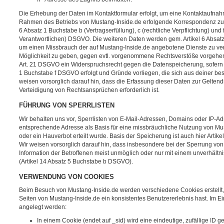
Die Erhebung der Daten im Kontaktformular erfolgt, um eine Kontaktaufna
Rahmen des Betriebs von Mustang-Inside.de erfolgende Korrespondenz zu ar
6 Absatz 1 Buchstabe b (Vertragserfüllung), c (rechtliche Verpflichtung) und 
Verantwortlichen) DSGVO. Die weiteren Daten werden gem. Artikel 6 Absat
um einen Missbrauch der auf Mustang-Inside.de angebotene Dienste zu verh
Möglichkeit zu geben, gegen evtl. vorgenommene Rechtsverstöße vorgehen
Art. 21 DSGVO ein Widerspruchsrecht gegen die Datenspeicherung, sofern d
1 Buchstabe f DSGVO erfolgt und Gründe vorliegen, die sich aus deiner be
weisen vorsorglich darauf hin, dass die Erfassung dieser Daten zur Gelt
Verteidigung von Rechtsansprüchen erforderlich ist.
FÜHRUNG VON SPERRLISTEN
Wir behalten uns vor, Sperrlisten von E-Mail-Adressen, Domains oder IP-Ad
entsprechende Adresse als Basis für eine missbräuchliche Nutzung von M
oder ein Hauverbot erteilt wurde. Basis der Speicherung ist auch hier Arti
Wir weisen vorsorglich darauf hin, dass insbesondere bei der Sperrung vo
Information der Betroffenen meist unmöglich oder nur mit einem unverhält
(Artikel 14 Absatz 5 Buchstabe b DSGVO).
VERWENDUNG VON COOKIES
Beim Besuch von Mustang-Inside.de werden verschiedene Cookies erstellt, d
Seiten von Mustang-Inside.de ein konsistentes Benutzererlebnis hast. Im 
angelegt werden:
In einem Cookie (endet auf _sid) wird eine eindeutige, zufällige ID ge