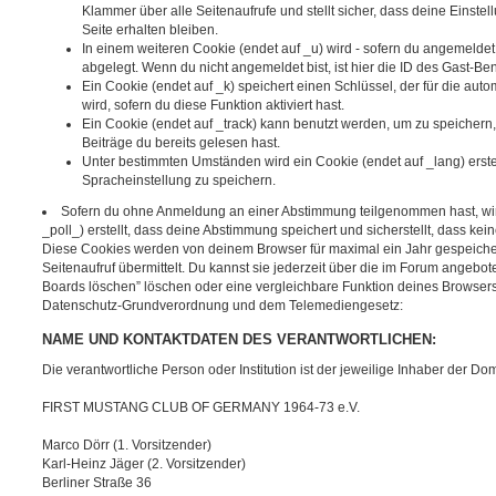
Klammer über alle Seitenaufrufe und stellt sicher, dass deine Einstel
Seite erhalten bleiben.
In einem weiteren Cookie (endet auf _u) wird - sofern du angemeldet 
abgelegt. Wenn du nicht angemeldet bist, ist hier die ID des Gast-Benu
Ein Cookie (endet auf _k) speichert einen Schlüssel, der für die a
wird, sofern du diese Funktion aktiviert hast.
Ein Cookie (endet auf _track) kann benutzt werden, um zu speicher
Beiträge du bereits gelesen hast.
Unter bestimmten Umständen wird ein Cookie (endet auf _lang) erstel
Spracheinstellung zu speichern.
Sofern du ohne Anmeldung an einer Abstimmung teilgenommen hast, wird
_poll_) erstellt, dass deine Abstimmung speichert und sicherstellt, dass ke
Diese Cookies werden von deinem Browser für maximal ein Jahr gespeiche
Seitenaufruf übermittelt. Du kannst sie jederzeit über die im Forum angebo
Boards löschen” löschen oder eine vergleichbare Funktion deines Browse
Datenschutz-Grundverordnung und dem Telemediengesetz:
NAME UND KONTAKTDATEN DES VERANTWORTLICHEN:
Die verantwortliche Person oder Institution ist der jeweilige Inhaber der 
FIRST MUSTANG CLUB OF GERMANY 1964-73 e.V.
Marco Dörr (1. Vorsitzender)
Karl-Heinz Jäger (2. Vorsitzender)
Berliner Straße 36