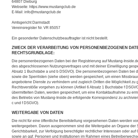
64807 Dieburg
Webseite: https://www.mustangclub.de
E-Mail: info@mustangclub.de
Amtsgericht Darmstadt
Vereinsregister Nr. VR 85057
Ein gesonderter Datenschutzbeauftragter ist nicht bestellt.
ZWECK DER VERARBEITUNG VON PERSONENBEZOGENEN DAT
RECHTSGRUNDLAGE:
Die personenbezogenen Daten bei der Registrierung auf Mustang-Inside.de
des abgeschlossenen Nutzungsvertrages und mit deiner Einwilligung gespeic
Absatz 1 Buchstabe a und b DSGVO). Die personenbezogenen Daten bei d
sowie die Sperrlisten (siehe oben) werden gespeichert, um einen Missbrau
angebotene Dienste zu verhindern und zugleich Dritten die Möglichkeit z
Rechtsverstöße vorgehen zu können (Artikel 6 Absatz 1 Buchstabe f DSGVO
übermittelten Daten, werden gespeichert, um eine Kontaktaufnahme zu e
des Betriebs von Mustang-Inside.de erfolgende Korrespondenz zu archiviere
c und f DSGVO).
WEITERGABE VON DATEN
Die nicht für eine öffentliche Bereitstellung vorgesehenen Daten werden von
weitergegeben. Davon ausgenommen sind die Weitergabe an Organe der St
Gerichtsbarkeit, zur Verfolgung berechtigter rechtlicher Interessen oder auf
sowie an ggf. Personen und Institutionen im Rahmen eines Betreiberwechse