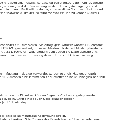
e Angaben sind freiwillig, so dass du selbst entscheiden kannst, welche
r Registrierung und der Zustimmung zu den Nutzungsbedingungen inkl.
r in deinem Profil willigst du ein, dass wir diese Daten verarbeiten und
erner notwendig, um den Nutzungsvertrag erfüllen zu können (Artikel 6
rt.
pondenz zu archivieren. Sie erfolgt gem. Artikel 6 Absatz 1 Buchstabe
tabe f DSGVO gespeichert, um einen Missbrauch der auf Mustang-Inside.de
h Art. 21 DSGVO ein Widerspruchsrecht gegen die Datenspeicherung,
h darauf hin, dass die Erfassung dieser Daten zur Geltendmachung,
 von Mustang-Inside.de verwendet wurden oder ein Hauverbot erteilt
er IP-Adressen eine Information der Betroffenen meist unmöglich oder nur
rlebnis hast. Im Einzelnen können folgende Cookies angelegt werden:
n etc. beim Aufruf einer neuen Seite erhalten bleiben.
 (i.d.R. 1) abgelegt.
ellt, dass keine mehrfache Abstimmung erfolgt.
ebotene Funktion “Alle Cookies des Boards löschen” löschen oder eine