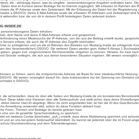
eitext), die - abhängig davon, was du eingibst - personenbezogene Angaben enthalten kann. Dies
n Daten sind im Kontext deiner Beiträge frei im Internet zugänglich. Wir erfassen im Rahmen de
eis die IP-Adresse sowie den Zeitstempel. Mit der Erfassung der Daten bei der Registrierung ode
uchstabe a DSGVO). Deine E-Mail-Adresse sowie die erfassten IP-Adressen und Zeitstempel sind f
 widerrufen bzw. die von dir in deinem Profil hinterlegten Daten jederzeit ändern.
G-INSIDE.DE
en personenbezogene Daten erhoben:
bist, dein Name und deine E-Mail-Adresse erfasst und gespeichert.
erhinderung eines Missbrauchs die IP-Adresse, von der aus der Beitrag erstellt wurde, gespeiche
Servers erfasst, die auch die IP-Adresse des Zugriffs beinhalten.
ahme zu ermöglichen und um die im Rahmen des Betriebs von Mustang-Inside.de erfolgende Korres
nteressen des Verantwortlichen) DSGVO. Die weiteren Daten werden gem. Artikel 6 Absatz 1 Buchs
 zu geben, gegen evtl. vorgenommene Rechtsverstöße vorgehen zu können. Hinweis: Du hast nac
 und Gründe vorliegen, die sich aus deiner besonderen Situation ergeben. Wir weisen vorsorglic
Adressen zu führen, wenn die entsprechende Adresse als Basis für eine missbräuchliche Nutzung
 f DSGVO. Wir weisen vorsorglich darauf hin, dass insbesondere bei der Sperrung von Domains od
 Buchstabe b DSGVO).
 die sicherstellen, dass du über alle Seiten von Mustang-Inside.de ein konsistentes Benutzere
hert. Diese bildet eine Klammer über alle Seitenaufrufe und stellt sicher, dass deine Einstellunge
 deine interne User-ID abgelegt. Wenn du nicht angemeldet bist, ist hier die ID des Gast-Benuters
sche Anmeldung verwendet wird, sofern du diese Funktion aktiviert hast.
lche Foren, Themen und Beiträge du bereits gelesen hast.
m eine von dir gewählte Spracheinstellung zu speichern.
ein weiteres Cookie (beinhaltet _poll_) erstellt, dass deine Abstimmung speichert und sicherst
t und an uns bei jedem Seitenaufruf übermittelt. Du kannst sie jederzeit über die im Forum ang
nschutz-Grundverordnung und dem Telemediengesetz:
 Domain www.mustang-inside.de: