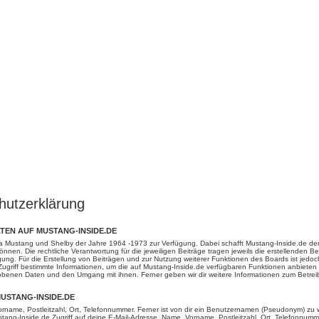
hutzerklärung
EN AUF MUSTANG-INSIDE.DE
a Mustang und Shelby der Jahre 1964 -1973 zur Verfügung. Dabei schafft Mustang-Inside.de den
nen. Die rechtliche Verantwortung für die jeweiligen Beiträge tragen jeweils die erstellenden Ben
ung. Für die Erstellung von Beiträgen und zur Nutzung weiterer Funktionen des Boards ist jed
Zugriff bestimmte Informationen, um die auf Mustang-Inside.de verfügbaren Funktionen anbieten
hobenen Daten und den Umgang mit ihnen. Ferner geben wir dir weitere Informationen zum Betrei
USTANG-INSIDE.DE
rname, Postleitzahl, Ort, Telefonnummer. Ferner ist von dir ein Benutzernamen (Pseudonym) zu w
ustang-Inside.de Zugriff auf deine E-Mail-Adresse, Name, Vorname, Postleitzahl, Ort, Telefonnumm