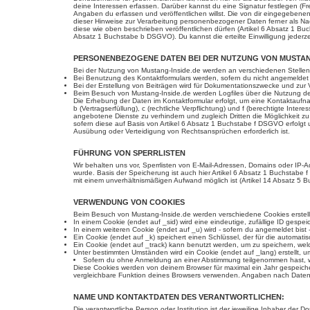
deine Interessen erfassen. Darüber kannst du eine Signatur festlegen (Fr
Angaben du erfassen und veröffentlichen willst. Die von dir eingegebene
dieser Hinweise zur Verarbeitung personenbezogener Daten ferner als Nachw
diese wie oben beschrieben veröffentlichen dürfen (Artikel 6 Absatz 1 B
Absatz 1 Buchstabe b DSGVO). Du kannst die erteilte Einwilligung jederzeit
PERSONENBEZOGENE DATEN BEI DER NUTZUNG VON MUSTAN
Bei der Nutzung von Mustang-Inside.de werden an verschiedenen Stell
Bei Benutzung des Kontaktformulars werden, sofern du nicht angemeldet 
Bei der Erstellung von Beiträgen wird für Dokumentationszwecke und zur V
Beim Besuch von Mustang-Inside.de werden Logfiles über die Nutzung des 
Die Erhebung der Daten im Kontaktformular erfolgt, um eine Kontaktaufn
b (Vertragserfüllung), c (rechtliche Verpflichtung) und f (berechtigte I
angebotene Dienste zu verhindern und zugleich Dritten die Möglichkeit
sofern diese auf Basis von Artikel 6 Absatz 1 Buchstabe f DSGVO erfolgt
Ausübung oder Verteidigung von Rechtsansprüchen erforderlich ist.
FÜHRUNG VON SPERRLISTEN
Wir behalten uns vor, Sperrlisten von E-Mail-Adressen, Domains oder IP-
wurde. Basis der Speicherung ist auch hier Artikel 6 Absatz 1 Buchstabe
mit einem unverhältnismäßigen Aufwand möglich ist (Artikel 14 Absatz 5
VERWENDUNG VON COOKIES
Beim Besuch von Mustang-Inside.de werden verschiedene Cookies erstellt,
In einem Cookie (endet auf _sid) wird eine eindeutige, zufällige ID gespeic
In einem weiteren Cookie (endet auf _u) wird - sofern du angemeldet bist -
Ein Cookie (endet auf _k) speichert einen Schlüssel, der für die automati
Ein Cookie (endet auf _track) kann benutzt werden, um zu speichern, we
Unter bestimmten Umständen wird ein Cookie (endet auf _lang) erstellt, u
Sofern du ohne Anmeldung an einer Abstimmung teilgenommen hast, wird 
Diese Cookies werden von deinem Browser für maximal ein Jahr gespeicher
vergleichbare Funktion deines Browsers verwenden. Angaben nach Date
NAME UND KONTAKTDATEN DES VERANTWORTLICHEN:
Die verantwortliche Person oder Institution ist der jeweilige Inhaber der