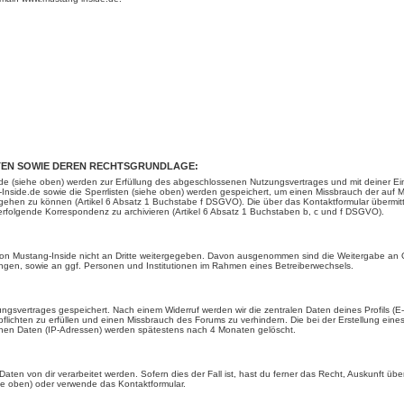
EN SOWIE DEREN RECHTSGRUNDLAGE:
 (siehe oben) werden zur Erfüllung des abgeschlossenen Nutzungsvertrages und mit deiner Einwi
ide.de sowie die Sperrlisten (siehe oben) werden gespeichert, um einen Missbrauch der auf Mu
gehen zu können (Artikel 6 Absatz 1 Buchstabe f DSGVO). Die über das Kontaktformular übermi
rfolgende Korrespondenz zu archivieren (Artikel 6 Absatz 1 Buchstaben b, c und f DSGVO).
 von Mustang-Inside nicht an Dritte weitergegeben. Davon ausgenommen sind die Weitergabe an Or
htungen, sowie an ggf. Personen und Institutionen im Rahmen eines Betreiberwechsels.
ungsvertrages gespeichert. Nach einem Widerruf werden wir die zentralen Daten deines Profils (
flichten zu erfüllen und einen Missbrauch des Forums zu verhindern. Die bei der Erstellung ei
enen Daten (IP-Adressen) werden spätestens nach 4 Monaten gelöscht.
ten von dir verarbeitet werden. Sofern dies der Fall ist, hast du ferner das Recht, Auskunft üb
he oben) oder verwende das Kontaktformular.