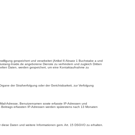
lligung gespeichert und verarbeitet (Artikel 6 Absatz 1 Buchstabe a und
stang-Inside.de angebotene Dienste zu verhindern und zugleich Dritten
ttelten Daten, werden gespeichert, um eine Kontaktaufnahme zu
gane der Strafverfolgung oder der Gerichtsbarkeit, zur Verfolgung
E-Mail-Adresse, Benutzernamen sowie erfasste IP-Adressen und
nes Beitrags erfassten IP-Adressen werden spätestens nach 13 Monaten
er diese Daten und weitere Informationen gem. Art. 15 DSGVO zu erhalten.