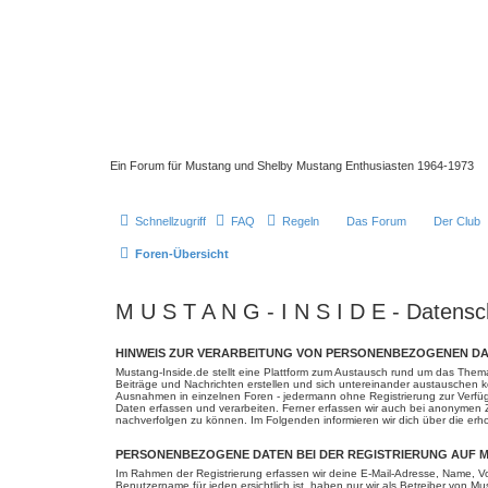
Ein Forum für Mustang und Shelby Mustang Enthusiasten 1964-1973
Schnellzugriff
FAQ
Regeln
Das Forum
Der Club
Foren-Übersicht
M U S T A N G - I N S I D E - Datensc
HINWEIS ZUR VERARBEITUNG VON PERSONENBEZOGENEN DAT
Mustang-Inside.de stellt eine Plattform zum Austausch rund um das Them
Beiträge und Nachrichten erstellen und sich untereinander austauschen kön
Ausnahmen in einzelnen Foren - jedermann ohne Registrierung zur Verfüg
Daten erfassen und verarbeiten. Ferner erfassen wir auch bei anonymen 
nachverfolgen zu können. Im Folgenden informieren wir dich über die er
PERSONENBEZOGENE DATEN BEI DER REGISTRIERUNG AUF M
Im Rahmen der Registrierung erfassen wir deine E-Mail-Adresse, Name, Vo
Benutzername für jeden ersichtlich ist, haben nur wir als Betreiber von M