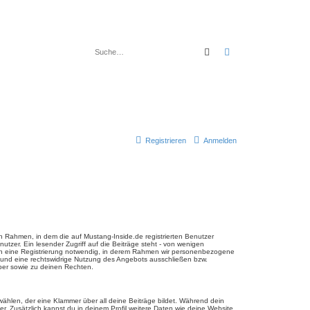
Suche
Erweiterte Suche
Registrieren
Anmelden
 Rahmen, in dem die auf Mustang-Inside.de registrierten Benutzer
utzer. Ein lesender Zugriff auf die Beiträge steht - von wenigen
och eine Registrierung notwendig, in derem Rahmen wir personenbezogene
 und eine rechtswidrige Nutzung des Angebots ausschließen bzw.
ber sowie zu deinen Rechten.
ählen, der eine Klammer über all deine Beiträge bildet. Während dein
er. Zusätzlich kannst du in deinem Profil weitere Daten wie deine Website,