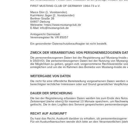
FIRST MUSTANG CLUB OF GERMANY 1964-73 e.V.
Marco Dörr (1. Vorsitzender)
Karl-Heinz Jäger (2. Vorsitzender)
Berliner Straße 36
64807 Dieburg
Webseite: https://www.mustangclub.de
E-Mail: info@mustangclub.de
Amtsgericht Darmstadt
Vereinsregister Nr. VR 85057
Ein gesonderter Datenschutzbeauftragter ist nicht bestellt.
ZWECK DER VERARBEITUNG VON PERSONENBEZOGENEN DAT
Die personenbezogenen Daten bei der Registrierung auf Mustang-Inside.de
b DSGVO). Die personenbezogenen Daten bei der Nutzung von Mustang-Ins
die Möglichkeit zu geben, gegen evtl. vorgenommene Rechtsverstöße vor
ermöglichen und um die im Rahmen des Betriebs von Mustang-Inside.de e
WEITERGABE VON DATEN
Die nicht für eine öffentliche Bereitstellung vorgesehenen Daten werden
berechtigter rechtlicher Interessen oder auf Grund gesetzlicher Verpflic
DAUER DER SPEICHERUNG
Die bei der Registrierung erfassten Daten werden bis zum Ende des Nutz
Zeitstempel (siehe oben)) für maximal 13 Monate speichern, um Nachweisp
gelöscht. Die in den Logfiles des Servers gespeicherten personenbezog
RECHT AUF AUSKUNFT
Du hast das Recht, Auskunft darüber zu erhalten, ob personenbezogene Da
Für ein Auskunftsersuchen wende dich bitte an den Verantwortlichen (sie