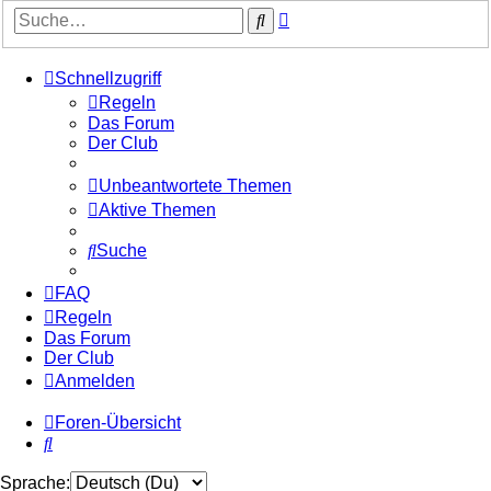
Erweiterte
Suche
Suche
Schnellzugriff
Regeln
Das Forum
Der Club
Unbeantwortete Themen
Aktive Themen
Suche
FAQ
Regeln
Das Forum
Der Club
Anmelden
Foren-Übersicht
Suche
Sprache: