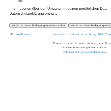
hat.
Informationen über den Umgang mit deinen persönlichen Daten s
Datenschutzerklärung enthalten.
Foren-Übersicht
Impressum
Datenschutzerklärung
Alle Coo
Powered by
phpBB
® Forum Software © phpBB Lim
Deutsche Übersetzung durch
phpBB.de
Datenschutz
|
Nutzungsbedingungen