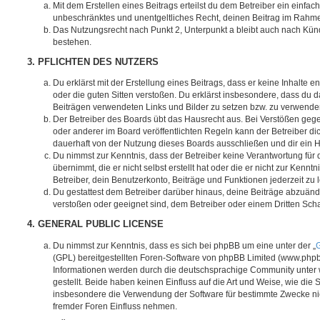
Mit dem Erstellen eines Beitrags erteilst du dem Betreiber ein einfach
unbeschränktes und unentgeltliches Recht, deinen Beitrag im Rahm
Das Nutzungsrecht nach Punkt 2, Unterpunkt a bleibt auch nach Kü
bestehen.
3. PFLICHTEN DES NUTZERS
Du erklärst mit der Erstellung eines Beitrags, dass er keine Inhalte e
oder die guten Sitten verstoßen. Du erklärst insbesondere, dass du da
Beiträgen verwendeten Links und Bilder zu setzen bzw. zu verwende
Der Betreiber des Boards übt das Hausrecht aus. Bei Verstößen g
oder anderer im Board veröffentlichten Regeln kann der Betreiber 
dauerhaft von der Nutzung dieses Boards ausschließen und dir ein H
Du nimmst zur Kenntnis, dass der Betreiber keine Verantwortung für d
übernimmt, die er nicht selbst erstellt hat oder die er nicht zur Ken
Betreiber, dein Benutzerkonto, Beiträge und Funktionen jederzeit zu 
Du gestattest dem Betreiber darüber hinaus, deine Beiträge abzuände
verstoßen oder geeignet sind, dem Betreiber oder einem Dritten Sc
4. GENERAL PUBLIC LICENSE
Du nimmst zur Kenntnis, dass es sich bei phpBB um eine unter der „
G
(GPL) bereitgestellten Foren-Software von phpBB Limited (www.php
Informationen werden durch die deutschsprachige Community unter
gestellt. Beide haben keinen Einfluss auf die Art und Weise, wie die
insbesondere die Verwendung der Software für bestimmte Zwecke nic
fremder Foren Einfluss nehmen.