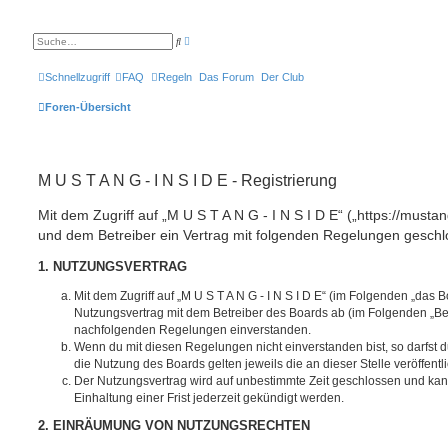
E
S
r
u
w
c
e
h
Schnellzugriff
FAQ
Regeln
Das Forum
Der Club
i
e
t
e
Foren-Übersicht
r
t
e
S
u
c
M U S T A N G - I N S I D E - Registrierung
h
e
Mit dem Zugriff auf „M U S T A N G - I N S I D E“ („https://mustan
und dem Betreiber ein Vertrag mit folgenden Regelungen geschl
1. NUTZUNGSVERTRAG
Mit dem Zugriff auf „M U S T A N G - I N S I D E“ (im Folgenden „das B
Nutzungsvertrag mit dem Betreiber des Boards ab (im Folgenden „Betr
nachfolgenden Regelungen einverstanden.
Wenn du mit diesen Regelungen nicht einverstanden bist, so darfst d
die Nutzung des Boards gelten jeweils die an dieser Stelle veröffent
Der Nutzungsvertrag wird auf unbestimmte Zeit geschlossen und ka
Einhaltung einer Frist jederzeit gekündigt werden.
2. EINRÄUMUNG VON NUTZUNGSRECHTEN