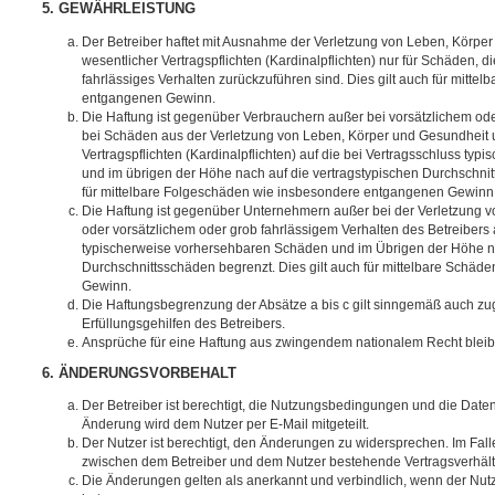
5. GEWÄHRLEISTUNG
Der Betreiber haftet mit Ausnahme der Verletzung von Leben, Körpe
wesentlicher Vertragspflichten (Kardinalpflichten) nur für Schäden, di
fahrlässiges Verhalten zurückzuführen sind. Dies gilt auch für mitt
entgangenen Gewinn.
Die Haftung ist gegenüber Verbrauchern außer bei vorsätzlichem ode
bei Schäden aus der Verletzung von Leben, Körper und Gesundheit u
Vertragspflichten (Kardinalpflichten) auf die bei Vertragsschluss t
und im übrigen der Höhe nach auf die vertragstypischen Durchschnit
für mittelbare Folgeschäden wie insbesondere entgangenen Gewinn
Die Haftung ist gegenüber Unternehmern außer bei der Verletzung 
oder vorsätzlichem oder grob fahrlässigem Verhalten des Betreibers 
typischerweise vorhersehbaren Schäden und im Übrigen der Höhe na
Durchschnittsschäden begrenzt. Dies gilt auch für mittelbare Schä
Gewinn.
Die Haftungsbegrenzung der Absätze a bis c gilt sinngemäß auch zug
Erfüllungsgehilfen des Betreibers.
Ansprüche für eine Haftung aus zwingendem nationalem Recht bleib
6. ÄNDERUNGSVORBEHALT
Der Betreiber ist berechtigt, die Nutzungsbedingungen und die Date
Änderung wird dem Nutzer per E-Mail mitgeteilt.
Der Nutzer ist berechtigt, den Änderungen zu widersprechen. Im Fall
zwischen dem Betreiber und dem Nutzer bestehende Vertragsverhältni
Die Änderungen gelten als anerkannt und verbindlich, wenn der Nu