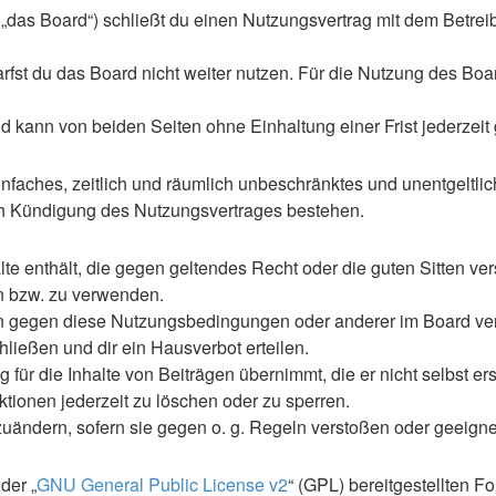
n „das Board“) schließt du einen Nutzungsvertrag mit dem Betrei
st du das Board nicht weiter nutzen. Für die Nutzung des Boards
 kann von beiden Seiten ohne Einhaltung einer Frist jederzeit
 einfaches, zeitlich und räumlich unbeschränktes und unentgelt
ch Kündigung des Nutzungsvertrages bestehen.
alte enthält, die gegen geltendes Recht oder die guten Sitten ve
en bzw. zu verwenden.
en gegen diese Nutzungsbedingungen oder anderer im Board ve
ließen und dir ein Hausverbot erteilen.
für die Inhalte von Beiträgen übernimmt, die er nicht selbst ers
ktionen jederzeit zu löschen oder zu sperren.
zuändern, sofern sie gegen o. g. Regeln verstoßen oder geeign
der „
GNU General Public License v2
“ (GPL) bereitgestellten 