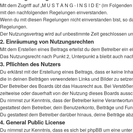
Mit dem Zugriff auf „M U S T A N G - I N S I D E“ (im Folgende
mit den nachfolgenden Regelungen einverstanden.
Wenn du mit diesen Regelungen nicht einverstanden bist, so darf
Regelungen.
Der Nutzungsvertrag wird auf unbestimmte Zeit geschlossen und
2. Einräumung von Nutzungsrechten
Mit dem Erstellen eines Beitrags erteilst du dem Betreiber ein
Das Nutzungsrecht nach Punkt 2, Unterpunkt a bleibt auch na
3. Pflichten des Nutzers
Du erklärst mit der Erstellung eines Beitrags, dass er keine Inh
die in deinen Beiträgen verwendeten Links und Bilder zu setz
Der Betreiber des Boards übt das Hausrecht aus. Bei Verstöß
zeitweise oder dauerhaft von der Nutzung dieses Boards aussch
Du nimmst zur Kenntnis, dass der Betreiber keine Verantwortung 
gestattest dem Betreiber, dein Benutzerkonto, Beiträge und Fun
Du gestattest dem Betreiber darüber hinaus, deine Beiträge ab
4. General Public License
Du nimmst zur Kenntnis, dass es sich bei phpBB um eine unter 