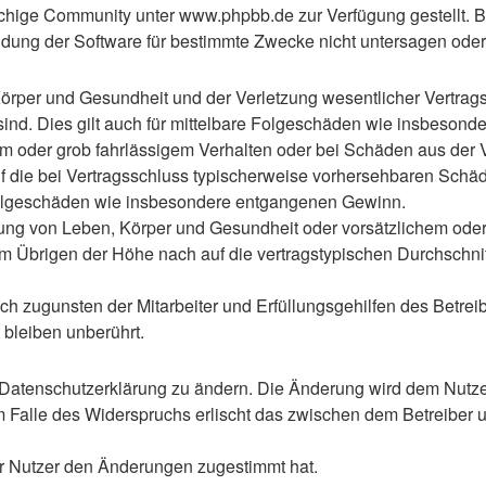
hige Community unter www.phpbb.de zur Verfügung gestellt. Be
ung der Software für bestimmte Zwecke nicht untersagen oder 
rper und Gesundheit und der Verletzung wesentlicher Vertragspf
 sind. Dies gilt auch für mittelbare Folgeschäden wie insbeso
em oder grob fahrlässigem Verhalten oder bei Schäden aus der
 auf die bei Vertragsschluss typischerweise vorhersehbaren Sch
e Folgeschäden wie insbesondere entgangenen Gewinn.
ng von Leben, Körper und Gesundheit oder vorsätzlichem oder g
 Übrigen der Höhe nach auf die vertragstypischen Durchschnitt
h zugunsten der Mitarbeiter und Erfüllungsgehilfen des Betreib
bleiben unberührt.
 Datenschutzerklärung zu ändern. Die Änderung wird dem Nutzer 
m Falle des Widerspruchs erlischt das zwischen dem Betreiber u
er Nutzer den Änderungen zugestimmt hat.