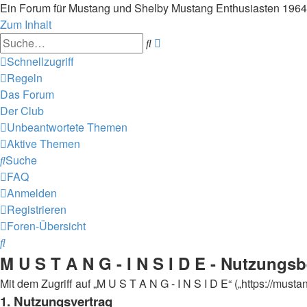
Ein Forum für Mustang und Shelby Mustang Enthusiasten 196
Zum Inhalt
Erweiterte
Suche
Suche
Schnellzugriff
Regeln
Das Forum
Der Club
Unbeantwortete Themen
Aktive Themen
Suche
FAQ
Anmelden
Registrieren
Foren-Übersicht
Suche
M U S T A N G - I N S I D E - Nutzung
Mit dem Zugriff auf „M U S T A N G - I N S I D E“ („https://mus
1. Nutzungsvertrag