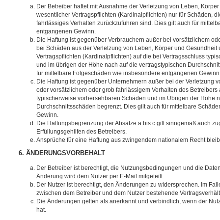
Der Betreiber haftet mit Ausnahme der Verletzung von Leben, Körpe
wesentlicher Vertragspflichten (Kardinalpflichten) nur für Schäden, di
fahrlässiges Verhalten zurückzuführen sind. Dies gilt auch für mitt
entgangenen Gewinn.
Die Haftung ist gegenüber Verbrauchern außer bei vorsätzlichem ode
bei Schäden aus der Verletzung von Leben, Körper und Gesundheit u
Vertragspflichten (Kardinalpflichten) auf die bei Vertragsschluss t
und im übrigen der Höhe nach auf die vertragstypischen Durchschnit
für mittelbare Folgeschäden wie insbesondere entgangenen Gewinn
Die Haftung ist gegenüber Unternehmern außer bei der Verletzung 
oder vorsätzlichem oder grob fahrlässigem Verhalten des Betreibers 
typischerweise vorhersehbaren Schäden und im Übrigen der Höhe na
Durchschnittsschäden begrenzt. Dies gilt auch für mittelbare Schä
Gewinn.
Die Haftungsbegrenzung der Absätze a bis c gilt sinngemäß auch zug
Erfüllungsgehilfen des Betreibers.
Ansprüche für eine Haftung aus zwingendem nationalem Recht bleib
6. ÄNDERUNGSVORBEHALT
Der Betreiber ist berechtigt, die Nutzungsbedingungen und die Date
Änderung wird dem Nutzer per E-Mail mitgeteilt.
Der Nutzer ist berechtigt, den Änderungen zu widersprechen. Im Fall
zwischen dem Betreiber und dem Nutzer bestehende Vertragsverhältni
Die Änderungen gelten als anerkannt und verbindlich, wenn der Nu
hat.