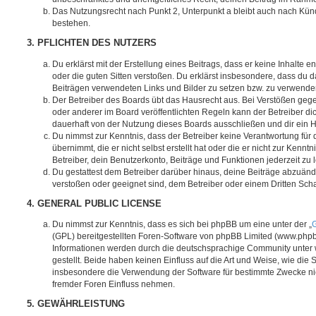
Das Nutzungsrecht nach Punkt 2, Unterpunkt a bleibt auch nach Kü
bestehen.
3. PFLICHTEN DES NUTZERS
Du erklärst mit der Erstellung eines Beitrags, dass er keine Inhalte e
oder die guten Sitten verstoßen. Du erklärst insbesondere, dass du da
Beiträgen verwendeten Links und Bilder zu setzen bzw. zu verwende
Der Betreiber des Boards übt das Hausrecht aus. Bei Verstößen g
oder anderer im Board veröffentlichten Regeln kann der Betreiber 
dauerhaft von der Nutzung dieses Boards ausschließen und dir ein H
Du nimmst zur Kenntnis, dass der Betreiber keine Verantwortung für d
übernimmt, die er nicht selbst erstellt hat oder die er nicht zur Ken
Betreiber, dein Benutzerkonto, Beiträge und Funktionen jederzeit zu 
Du gestattest dem Betreiber darüber hinaus, deine Beiträge abzuände
verstoßen oder geeignet sind, dem Betreiber oder einem Dritten Sc
4. GENERAL PUBLIC LICENSE
Du nimmst zur Kenntnis, dass es sich bei phpBB um eine unter der „
G
(GPL) bereitgestellten Foren-Software von phpBB Limited (www.php
Informationen werden durch die deutschsprachige Community unter
gestellt. Beide haben keinen Einfluss auf die Art und Weise, wie die
insbesondere die Verwendung der Software für bestimmte Zwecke nic
fremder Foren Einfluss nehmen.
5. GEWÄHRLEISTUNG