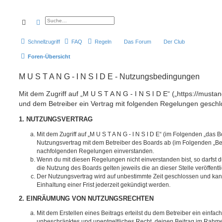
Suche
Erweiterte Suche
Schnellzugriff
FAQ
Regeln
Das Forum
Der Club
Foren-Übersicht
M U S T A N G - I N S I D E - Nutzungsbedingungen
Mit dem Zugriff auf „M U S T A N G - I N S I D E“ („https://mustan
und dem Betreiber ein Vertrag mit folgenden Regelungen geschl
1. NUTZUNGSVERTRAG
Mit dem Zugriff auf „M U S T A N G - I N S I D E“ (im Folgenden „das B
Nutzungsvertrag mit dem Betreiber des Boards ab (im Folgenden „Betr
nachfolgenden Regelungen einverstanden.
Wenn du mit diesen Regelungen nicht einverstanden bist, so darfst d
die Nutzung des Boards gelten jeweils die an dieser Stelle veröffent
Der Nutzungsvertrag wird auf unbestimmte Zeit geschlossen und ka
Einhaltung einer Frist jederzeit gekündigt werden.
2. EINRÄUMUNG VON NUTZUNGSRECHTEN
Mit dem Erstellen eines Beitrags erteilst du dem Betreiber ein einfach
unbeschränktes und unentgeltliches Recht, deinen Beitrag im Rahm