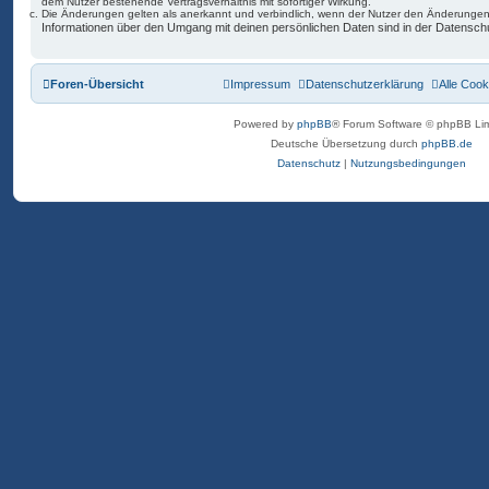
dem Nutzer bestehende Vertragsverhältnis mit sofortiger Wirkung.
Die Änderungen gelten als anerkannt und verbindlich, wenn der Nutzer den Änderungen
Informationen über den Umgang mit deinen persönlichen Daten sind in der Datenschu
Foren-Übersicht
Impressum
Datenschutzerklärung
Alle Cook
Powered by
phpBB
® Forum Software © phpBB Lim
Deutsche Übersetzung durch
phpBB.de
Datenschutz
|
Nutzungsbedingungen