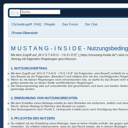
Suche
Erweiterte Suche
Schnellzugriff
FAQ
Regeln
Das Forum
Der Club
Foren-Übersicht
M U S T A N G - I N S I D E - Nutzungsbedin
Mit dem Zugriff auf „M U S T A N G - I N S I D E“ („https://mustang-inside.de“) wird 
Vertrag mit folgenden Regelungen geschlossen:
1. NUTZUNGSVERTRAG
Mit dem Zugriff auf „M U S T A N G - I N S I D E“ (im Folgenden „das Board“) schließt du
des Boards ab (im Folgenden „Betreiber“) und erklärst dich mit den nachfolgenden Reg
Wenn du mit diesen Regelungen nicht einverstanden bist, so darfst du das Board nicht 
gelten jeweils die an dieser Stelle veröffentlichten Regelungen.
Der Nutzungsvertrag wird auf unbestimmte Zeit geschlossen und kann von beiden Seiten 
gekündigt werden.
2. EINRÄUMUNG VON NUTZUNGSRECHTEN
Mit dem Erstellen eines Beitrags erteilst du dem Betreiber ein einfaches, zeitlich und r
Recht, deinen Beitrag im Rahmen des Boards zu nutzen.
Das Nutzungsrecht nach Punkt 2, Unterpunkt a bleibt auch nach Kündigung des Nutzun
3. PFLICHTEN DES NUTZERS
Du erklärst mit der Erstellung eines Beitrags, dass er keine Inhalte enthält, die gegen g
verstoßen. Du erklärst insbesondere, dass du das Recht besitzt, die in deinen Beiträge