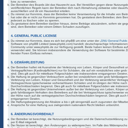
bzw. zu verwenden.
Der Betreiber des Boards übt das Hausrecht aus. Bei Verstößen gegen diese Nutzungs
veröffentlichten Regeln kann der Betreiber dich nach Abmahnung zeitweise oder dauerh
ausschließen und dir ein Hausverbot erteilen.
Du nimmst zur Kenntnis, dass der Betreiber keine Verantwortung für die Inhalte von Beiträ
hat oder die er nicht zur Kenntnis genommen hat. Du gestattest dem Betreiber, dein Be
jederzeit zu löschen oder zu sperren.
Du gestattest dem Betreiber darüber hinaus, deine Beiträge abzuändern, sofern sie geg
sind, dem Betreiber oder einem Dritten Schaden zuzufügen.
4. GENERAL PUBLIC LICENSE
Du nimmst zur Kenntnis, dass es sich bei phpBB um eine unter der „
GNU General Public
Software von phpBB Limited (www.phpbb.com) handelt; deutschsprachige Informationen
Community unter www.phpbb.de zur Verfügung gestellt. Beide haben keinen Einfluss auf 
verwendet wird. Sie können insbesondere die Verwendung der Software für bestimmte Zw
fremder Foren Einfluss nehmen.
5. GEWÄHRLEISTUNG
Der Betreiber haftet mit Ausnahme der Verletzung von Leben, Körper und Gesundheit un
Vertragspflichten (Kardinalpflichten) nur für Schäden, die auf ein vorsätzliches oder gro
sind. Dies gilt auch für mittelbare Folgeschäden wie insbesondere entgangenen Gewinn.
Die Haftung ist gegenüber Verbrauchern außer bei vorsätzlichem oder grob fahrlässige
Verletzung von Leben, Körper und Gesundheit und der Verletzung wesentlicher Vertragspfl
Vertragsschluss typischerweise vorhersehbaren Schäden und im übrigen der Höhe nach a
Durchschnittsschäden begrenzt. Dies gilt auch für mittelbare Folgeschäden wie insbe
Die Haftung ist gegenüber Unternehmern außer bei der Verletzung von Leben, Körper u
grob fahrlässigem Verhalten des Betreibers auf die bei Vertragsschluss typischerweise
der Höhe nach auf die vertragstypischen Durchschnittsschäden begrenzt. Dies gilt auch
entgangenen Gewinn.
Die Haftungsbegrenzung der Absätze a bis c gilt sinngemäß auch zugunsten der Mitarbeit
Ansprüche für eine Haftung aus zwingendem nationalem Recht bleiben unberührt.
6. ÄNDERUNGSVORBEHALT
Der Betreiber ist berechtigt, die Nutzungsbedingungen und die Datenschutzerklärung z
per E-Mail mitgeteilt.
Der Nutzer ist berechtigt, den Änderungen zu widersprechen. Im Falle des Widerspruchs