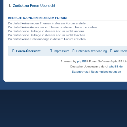
Zurück zur Foren-Übersicht
BERECHTIGUNGEN IN DIESEM FORUM
Du darfst
keine
neuen Themen in diesem Forum erstellen.
Du darfst
keine
Antworten zu Themen in diesem Forum erstellen.
Du darfst deine Beiträge in diesem Forum
nicht
ändern.
Du darfst deine Beiträge in diesem Forum
nicht
löschen.
Du darfst
keine
Dateianhänge in diesem Forum erstellen.
Foren-Übersicht
Impressum
Datenschutzerklärung
Alle Cook
Powered by
phpBB
® Forum Software © phpBB Lim
Deutsche Übersetzung durch
phpBB.de
Datenschutz
|
Nutzungsbedingungen