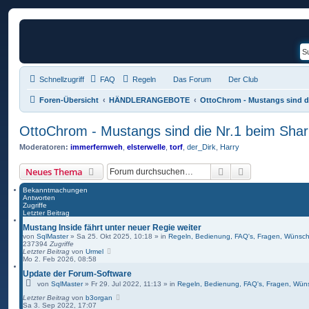
Schnellzugriff
FAQ
Regeln
Das Forum
Der Club
Foren-Übersicht
HÄNDLERANGEBOTE
OttoChrom - Mustangs sind di
OttoChrom - Mustangs sind die Nr.1 beim Shar
Moderatoren:
immerfernweh
,
elsterwelle
,
torf
,
der_Dirk
,
Harry
Suche
Erweiterte Suc
Neues Thema
Bekanntmachungen
Antworten
Zugriffe
Letzter Beitrag
Mustang Inside fährt unter neuer Regie weiter
von
SqlMaster
»
Sa 25. Okt 2025, 10:18
» in
Regeln, Bedienung, FAQ's, Fragen, Wünsc
237394
Zugriffe
Letzter Beitrag
von
Urmel
Mo 2. Feb 2026, 08:58
Update der Forum-Software
von
SqlMaster
»
Fr 29. Jul 2022, 11:13
» in
Regeln, Bedienung, FAQ's, Fragen, Wün
Letzter Beitrag
von
b3organ
Sa 3. Sep 2022, 17:07