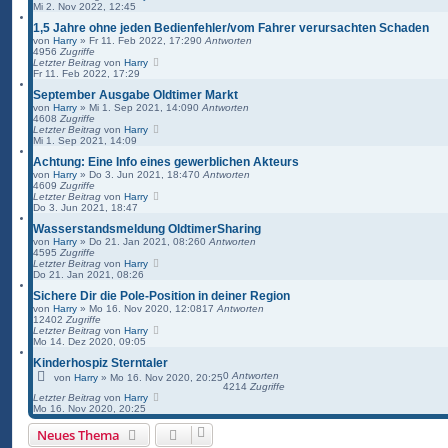
Mi 2. Nov 2022, 12:45
1,5 Jahre ohne jeden Bedienfehler/vom Fahrer verursachten Schaden
von
Harry
»
Fr 11. Feb 2022, 17:29
0
Antworten
4956
Zugriffe
Letzter Beitrag
von
Harry
Fr 11. Feb 2022, 17:29
September Ausgabe Oldtimer Markt
von
Harry
»
Mi 1. Sep 2021, 14:09
0
Antworten
4608
Zugriffe
Letzter Beitrag
von
Harry
Mi 1. Sep 2021, 14:09
Achtung: Eine Info eines gewerblichen Akteurs
von
Harry
»
Do 3. Jun 2021, 18:47
0
Antworten
4609
Zugriffe
Letzter Beitrag
von
Harry
Do 3. Jun 2021, 18:47
Wasserstandsmeldung OldtimerSharing
von
Harry
»
Do 21. Jan 2021, 08:26
0
Antworten
4595
Zugriffe
Letzter Beitrag
von
Harry
Do 21. Jan 2021, 08:26
Sichere Dir die Pole-Position in deiner Region
von
Harry
»
Mo 16. Nov 2020, 12:08
17
Antworten
12402
Zugriffe
Letzter Beitrag
von
Harry
Mo 14. Dez 2020, 09:05
Kinderhospiz Sterntaler
0
Antworten
von
Harry
»
Mo 16. Nov 2020, 20:25
4214
Zugriffe
Letzter Beitrag
von
Harry
Mo 16. Nov 2020, 20:25
Neues Thema