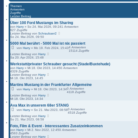
Themen
Antworten
Zugriffe
Letzter Beitrag
Über 100 Ford Mustangs im Sharing
von
Harry
»
So 24. Mai 2026, 09:24
1
Antworten
627
Zugriffe
Letzter Beitrag
von
Schraubaer2
So 24. Mai 2026, 09:50
5000 Mal berührt - 5000 Mal ist nix passiert
4
Antworten
von
Harry
»
Mo 19. Feb 2024, 15:43
15114
Zugriffe
Letzter Beitrag
von
Harry
Sa 20. Apr 2024, 15:48
Werkstatt/privater Schrauber gesucht (Stade/Buxtehude)
von
Harry
»
Mi 18. Okt 2023, 14:45
0
Antworten
4329
Zugriffe
Letzter Beitrag
von
Harry
Mi 18. Okt 2023, 14:45
Martins Mustang in der Frankfurter Allgemeine
0
Antworten
von
Harry
»
Mi 18. Okt 2023, 14:34
4118
Zugriffe
Letzter Beitrag
von
Harry
Mi 18. Okt 2023, 14:34
Ava Max in unserem 68er STANG
0
Antworten
von
Harry
»
So 21. Mai 2023, 08:58
4518
Zugriffe
Letzter Beitrag
von
Harry
So 21. Mai 2023, 08:58
Foto, Film & Event - Interessantes Zusatzeinkommen
von
Harry
»
Mi 2. Nov 2022, 12:45
0
Antworten
4563
Zugriffe
Letzter Beitrag
von
Harry