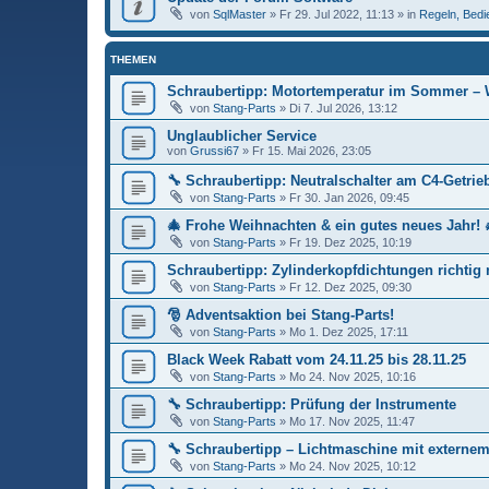
von
SqlMaster
»
Fr 29. Jul 2022, 11:13
» in
Regeln, Bed
THEMEN
Schraubertipp: Motortemperatur im Sommer – W
von
Stang-Parts
»
Di 7. Jul 2026, 13:12
Unglaublicher Service
von
Grussi67
»
Fr 15. Mai 2026, 23:05
🔧 Schraubertipp: Neutralschalter am C4-Getriebe
von
Stang-Parts
»
Fr 30. Jan 2026, 09:45
🎄 Frohe Weihnachten & ein gutes neues Jahr! 
von
Stang-Parts
»
Fr 19. Dez 2025, 10:19
Schraubertipp: Zylinderkopfdichtungen richtig
von
Stang-Parts
»
Fr 12. Dez 2025, 09:30
🎅 Adventsaktion bei Stang-Parts!
von
Stang-Parts
»
Mo 1. Dez 2025, 17:11
Black Week Rabatt vom 24.11.25 bis 28.11.25
von
Stang-Parts
»
Mo 24. Nov 2025, 10:16
🔧 Schraubertipp: Prüfung der Instrumente
von
Stang-Parts
»
Mo 17. Nov 2025, 11:47
🔧 Schraubertipp – Lichtmaschine mit externem
von
Stang-Parts
»
Mo 24. Nov 2025, 10:12