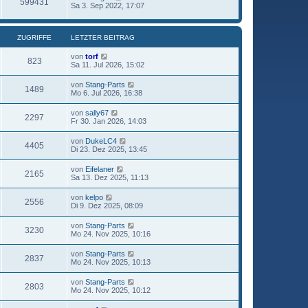
599431
Sa 3. Sep 2022, 17:07
ZUGRIFFE
LETZTER BEITRAG
von
torf
823
Sa 11. Jul 2026, 15:02
von
Stang-Parts
1489
Mo 6. Jul 2026, 16:38
von
sally67
2297
Fr 30. Jan 2026, 14:03
von
DukeLC4
4405
Di 23. Dez 2025, 13:45
von
Eifelaner
2165
Sa 13. Dez 2025, 11:13
von
kelpo
2556
Di 9. Dez 2025, 08:09
von
Stang-Parts
3230
Mo 24. Nov 2025, 10:16
von
Stang-Parts
2837
Mo 24. Nov 2025, 10:13
von
Stang-Parts
2803
Mo 24. Nov 2025, 10:12