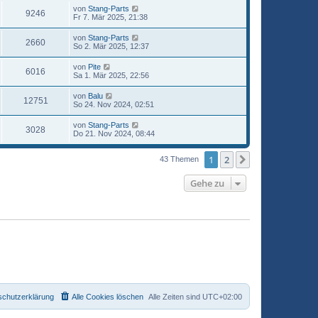
von
Stang-Parts
9246
Fr 7. Mär 2025, 21:38
von
Stang-Parts
2660
So 2. Mär 2025, 12:37
von
Pite
6016
Sa 1. Mär 2025, 22:56
von
Balu
12751
So 24. Nov 2024, 02:51
von
Stang-Parts
3028
Do 21. Nov 2024, 08:44
1
2
Nächste
43 Themen
Gehe zu
schutzerklärung
Alle Cookies löschen
Alle Zeiten sind
UTC+02:00