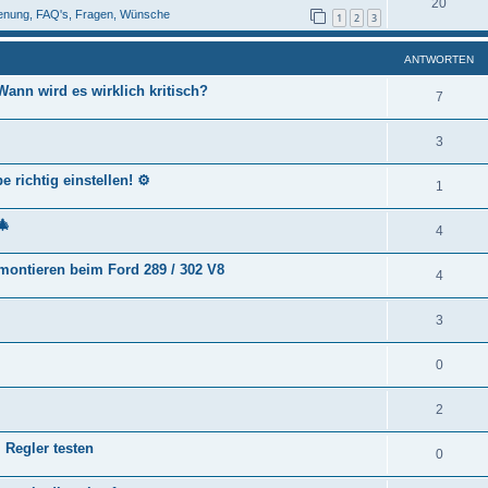
20
ienung, FAQ's, Fragen, Wünsche
1
2
3
ANTWORTEN
ann wird es wirklich kritisch?
7
3
 richtig einstellen! ⚙️
1
🎄
4
 montieren beim Ford 289 / 302 V8
4
3
0
2
 Regler testen
0