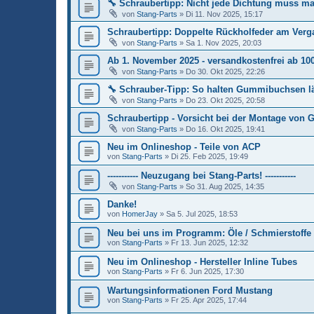
🔧 Schraubertipp: Nicht jede Dichtung muss m
von
Stang-Parts
»
Di 11. Nov 2025, 15:17
Schraubertipp: Doppelte Rückholfeder am Verg
von
Stang-Parts
»
Sa 1. Nov 2025, 20:03
Ab 1. November 2025 - versandkostenfrei ab 10
von
Stang-Parts
»
Do 30. Okt 2025, 22:26
🔧 Schrauber-Tipp: So halten Gummibuchsen l
von
Stang-Parts
»
Do 23. Okt 2025, 20:58
Schraubertipp - Vorsicht bei der Montage von
von
Stang-Parts
»
Do 16. Okt 2025, 19:41
Neu im Onlineshop - Teile von ACP
von
Stang-Parts
»
Di 25. Feb 2025, 19:49
----------- Neuzugang bei Stang-Parts! -----------
von
Stang-Parts
»
So 31. Aug 2025, 14:35
Danke!
von
HomerJay
»
Sa 5. Jul 2025, 18:53
Neu bei uns im Programm: Öle / Schmierstoffe /
von
Stang-Parts
»
Fr 13. Jun 2025, 12:32
Neu im Onlineshop - Hersteller Inline Tubes
von
Stang-Parts
»
Fr 6. Jun 2025, 17:30
Wartungsinformationen Ford Mustang
von
Stang-Parts
»
Fr 25. Apr 2025, 17:44