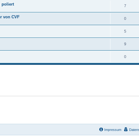
 poliert
7
er von CVF
0
5
9
0
Impressum
Daten