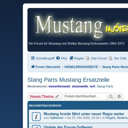
Ein Forum für Mustang und Shelby Mustang Enthusiasten 1964-1973
Schnellzugriff
FAQ
Regeln
Das Forum
Der Club
Foren-Übersicht
HÄNDLERANGEBOTE
Stang Parts Must
Stang Parts Mustang Ersatzteile
Moderatoren:
immerfernweh
,
elsterwelle
,
torf
,
Stang-Parts
Suche
Erw
Neues Thema
BEKANNTMACHUNGEN
Mustang Inside fährt unter neuer Regie weiter
von
SqlMaster
»
Sa 25. Okt 2025, 10:18
» in
Regeln, Bedien
Update der Forum-Software