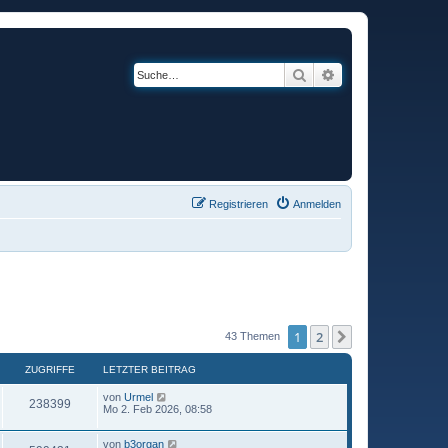
Suche
Erweiterte Suche
Registrieren
Anmelden
1
2
Nächste
43 Themen
ZUGRIFFE
LETZTER BEITRAG
von
Urmel
238399
Mo 2. Feb 2026, 08:58
von
b3organ