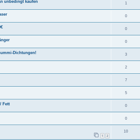
an unbedingt kaufen
1
aser
0
0€
0
änger
0
 Gummi-Dichtungen!
3
2
7
5
 Fett
0
0
10
1
2