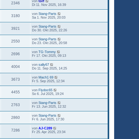
von
torf
2346
Di 11. Nov 2025, 16:39
von
Stang-Parts
3180
Sa 1. Nov 2025, 20:03
von
Stang-Parts
3921
Do 30. Okt 2025, 22:26
von
Stang-Parts
2550
Do 23. Okt 2025, 20:58
von
TG-Tommy
2696
Fr 17. Okt 2025, 09:13
von
sally67
4004
Do 11. Sep 2025, 14:25
von
Mach1 69
3673
Fr 5. Sep 2025, 12:34
von
Flydoc65
4455
So 6. Jul 2025, 19:24
von
Stang-Parts
2763
Fr 13. Jun 2025, 12:32
von
Stang-Parts
2860
Fr 6. Jun 2025, 17:30
von
AJ-C289
7286
Fr 25. Apr 2025, 23:34