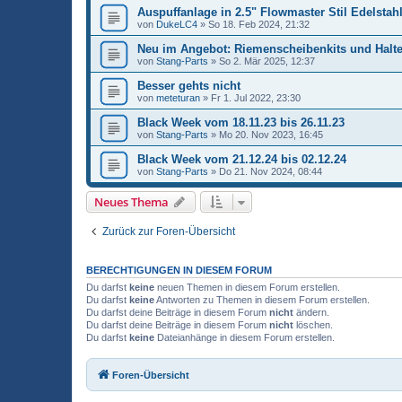
Auspuffanlage in 2.5" Flowmaster Stil Edelstahl
von
DukeLC4
»
So 18. Feb 2024, 21:32
Neu im Angebot: Riemenscheibenkits und Halt
von
Stang-Parts
»
So 2. Mär 2025, 12:37
Besser gehts nicht
von
meteturan
»
Fr 1. Jul 2022, 23:30
Black Week vom 18.11.23 bis 26.11.23
von
Stang-Parts
»
Mo 20. Nov 2023, 16:45
Black Week vom 21.12.24 bis 02.12.24
von
Stang-Parts
»
Do 21. Nov 2024, 08:44
Neues Thema
Zurück zur Foren-Übersicht
BERECHTIGUNGEN IN DIESEM FORUM
Du darfst
keine
neuen Themen in diesem Forum erstellen.
Du darfst
keine
Antworten zu Themen in diesem Forum erstellen.
Du darfst deine Beiträge in diesem Forum
nicht
ändern.
Du darfst deine Beiträge in diesem Forum
nicht
löschen.
Du darfst
keine
Dateianhänge in diesem Forum erstellen.
Foren-Übersicht