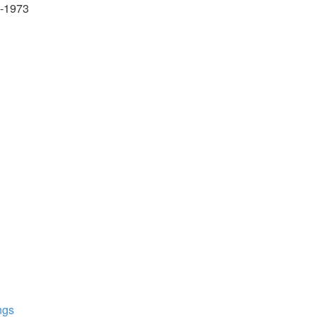
4-1973
ngs