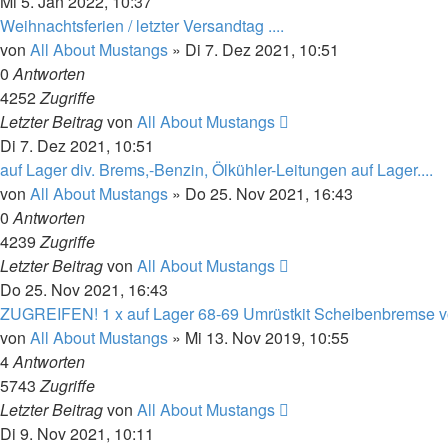
Mi 5. Jan 2022, 10:37
Weihnachtsferien / letzter Versandtag ....
von
All About Mustangs
»
Di 7. Dez 2021, 10:51
0
Antworten
4252
Zugriffe
Letzter Beitrag
von
All About Mustangs
Di 7. Dez 2021, 10:51
auf Lager div. Brems,-Benzin, Ölkühler-Leitungen auf Lager....
von
All About Mustangs
»
Do 25. Nov 2021, 16:43
0
Antworten
4239
Zugriffe
Letzter Beitrag
von
All About Mustangs
Do 25. Nov 2021, 16:43
ZUGREIFEN! 1 x auf Lager 68-69 Umrüstkit Scheibenbremse v
von
All About Mustangs
»
Mi 13. Nov 2019, 10:55
4
Antworten
5743
Zugriffe
Letzter Beitrag
von
All About Mustangs
Di 9. Nov 2021, 10:11