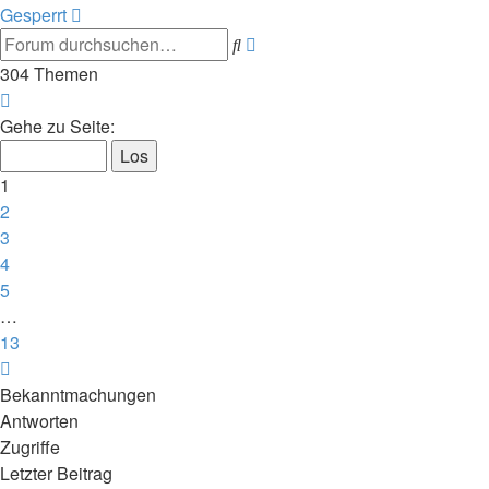
Gesperrt
Erweiterte
Suche
Suche
304 Themen
Seite
1
Gehe zu Seite:
von
13
1
2
3
4
5
…
13
Nächste
Bekanntmachungen
Antworten
Zugriffe
Letzter Beitrag