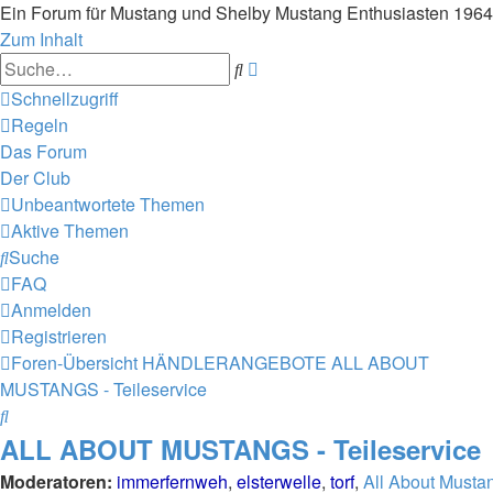
Ein Forum für Mustang und Shelby Mustang Enthusiasten 196
Zum Inhalt
Erweiterte
Suche
Suche
Schnellzugriff
Regeln
Das Forum
Der Club
Unbeantwortete Themen
Aktive Themen
Suche
FAQ
Anmelden
Registrieren
Foren-Übersicht
HÄNDLERANGEBOTE
ALL ABOUT
MUSTANGS - Teileservice
Suche
ALL ABOUT MUSTANGS - Teileservice
Moderatoren:
immerfernweh
,
elsterwelle
,
torf
,
All About Musta