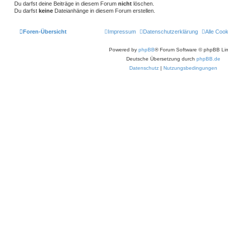
Du darfst deine Beiträge in diesem Forum
nicht
löschen.
Du darfst
keine
Dateianhänge in diesem Forum erstellen.
Foren-Übersicht
Impressum
Datenschutzerklärung
Alle Coo
Powered by
phpBB
® Forum Software © phpBB Lim
Deutsche Übersetzung durch
phpBB.de
Datenschutz
|
Nutzungsbedingungen