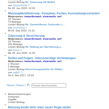
r
Letzter Beitrag
Re: Zulassung US Modell
B
N
von
SpyderRyder
e
e
Do 26. Jun 2025, 12:03
i
u
t
e
Mustangidentifizierung - Dataplate, Farben, Ausstattungsvarianten
r
s
Moderatoren:
immerfernweh
,
elsterwelle
,
torf
a
t
10
Themen
g
e
73
Beiträge
r
Letzter Beitrag
Re: Sammelthreat: Farbcodes z…
B
N
von
Snoopdog
e
e
Mi 28. Sep 2022, 21:21
i
u
t
e
Zulassung & Versicherung
r
s
Moderatoren:
immerfernweh
,
elsterwelle
,
torf
a
t
18
Themen
g
e
202
Beiträge
r
Letzter Beitrag
Re: Haftung bei Überführung a…
B
N
von
basso
e
e
Mo 29. Jun 2020, 11:20
i
u
t
e
Reifen und Felgen - lebenswichtige Verbindungen
r
s
Moderatoren:
immerfernweh
,
elsterwelle
,
torf
a
t
2
Themen
g
e
2
Beiträge
r
Letzter Beitrag
Umrechnungstabelle für Oldtim…
B
N
von
sally67
e
e
Sa 4. Nov 2017, 15:03
i
u
t
e
r
s
a
S
E
Neues Thema
t
g
u
r
e
c
w
r
B
h
e
Bekanntmachungen
e
e
i
Antworten
i
t
Zugriffe
t
e
Letzter Beitrag
r
r
a
Mustang Inside fährt unter neuer Regie weiter
t