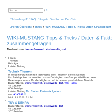
E
S
r
u
w
c
e
h
Schnellzugriff
FAQ
Regeln
Das Forum
Der Club
i
e
t
e
Foren-Übersicht
Infos
WIKI-MUSTANG Tipps & Tricks / Daten & Fakten kur
r
t
e
WIKI-MUSTANG Tipps & Tricks / Daten & Fakte
S
u
zusammengetragen
c
h
e
Moderatoren:
immerfernweh
,
elsterwelle
,
torf
Forum
Themen
Beiträge
Letzter Beitrag
Technik Themen
In diesem Forum können technische Wiki - Themen erstellt werden.
Um Beiträge hier zu erstellen, musst Du Mitglied der Gruppe Wiki-Paten sein.
Beantragen kannst Du die Mitgliedschaft in deinem persönlichem Bereich
Moderatoren:
immerfernweh
,
elsterwelle
,
torf
,
Wiki-Paten
47
Themen
606
Beiträge
Letzter Beitrag
Re: Einbau Pertronix Ignitor-…
N
von
AJ-C289
e
Mi 8. Jul 2026, 21:34
u
e
TÜV & DEKRA
s
Moderatoren:
immerfernweh
,
elsterwelle
,
torf
t
47
Themen
e
367
Beiträge