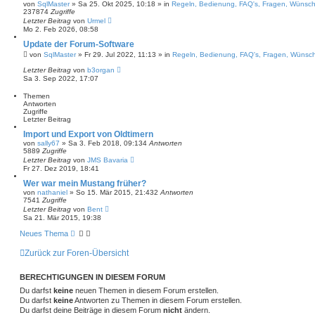
g
von
SqlMaster
»
Sa 25. Okt 2025, 10:18
» in
Regeln, Bedienung, FAQ's, Fragen, Wünsc
e
237874
Zugriffe
S
Letzter Beitrag
von
Urmel
u
Mo 2. Feb 2026, 08:58
c
h
Update der Forum-Software
e
von
SqlMaster
»
Fr 29. Jul 2022, 11:13
» in
Regeln, Bedienung, FAQ's, Fragen, Wünsc
Letzter Beitrag
von
b3organ
Sa 3. Sep 2022, 17:07
Themen
Antworten
Zugriffe
Letzter Beitrag
Import und Export von Oldtimern
von
sally67
»
Sa 3. Feb 2018, 09:13
4
Antworten
5889
Zugriffe
Letzter Beitrag
von
JMS Bavaria
Fr 27. Dez 2019, 18:41
Wer war mein Mustang früher?
von
nathaniel
»
So 15. Mär 2015, 21:43
2
Antworten
7541
Zugriffe
Letzter Beitrag
von
Bent
Sa 21. Mär 2015, 19:38
Neues Thema
Zurück zur Foren-Übersicht
BERECHTIGUNGEN IN DIESEM FORUM
Du darfst
keine
neuen Themen in diesem Forum erstellen.
Du darfst
keine
Antworten zu Themen in diesem Forum erstellen.
Du darfst deine Beiträge in diesem Forum
nicht
ändern.