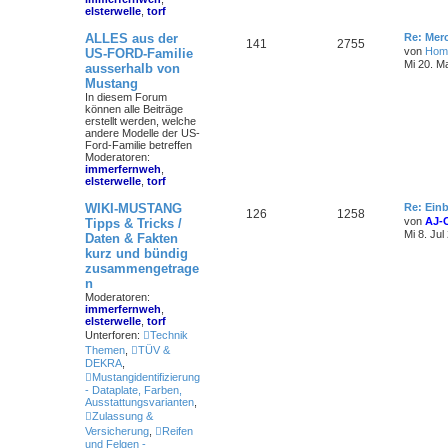
elsterwelle
,
torf
ALLES aus der
Re: Mer
141
2755
von
Hom
US-FORD-Familie
Mi 20. M
ausserhalb von
Mustang
In diesem Forum
können alle Beiträge
erstellt werden, welche
andere Modelle der US-
Ford-Familie betreffen
Moderatoren:
immerfernweh
,
elsterwelle
,
torf
WIKI-MUSTANG
Re: Einb
126
1258
von
AJ-
Tipps & Tricks /
Mi 8. Jul
Daten & Fakten
kurz und bündig
zusammengetrage
n
Moderatoren:
immerfernweh
,
elsterwelle
,
torf
Unterforen:
Technik
Themen
,
TÜV &
DEKRA
,
Mustangidentifizierung
- Dataplate, Farben,
Ausstattungsvarianten
,
Zulassung &
Versicherung
,
Reifen
und Felgen -