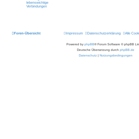
lebenswichtige
Verbindungen
Foren-Übersicht
Impressum
Datenschutzerklärung
Alle Coo
Powered by
phpBB
® Forum Software © phpBB Lim
Deutsche Übersetzung durch
phpBB.de
Datenschutz
|
Nutzungsbedingungen