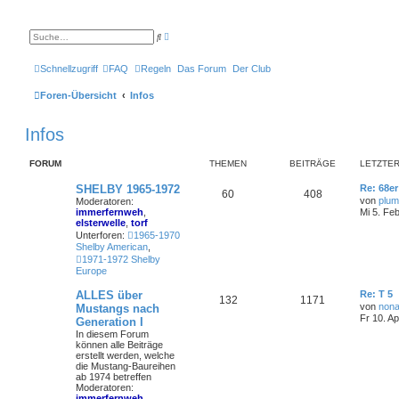
E
S
r
u
w
c
e
h
Schnellzugriff
FAQ
Regeln
Das Forum
Der Club
i
e
t
e
Foren-Übersicht
Infos
r
t
e
Infos
S
u
c
h
FORUM
THEMEN
BEITRÄGE
LETZTER
e
SHELBY 1965-1972
Re: 68e
60
408
von
plum
Moderatoren:
immerfernweh
,
Mi 5. Fe
elsterwelle
,
torf
Unterforen:
1965-1970
Shelby American
,
1971-1972 Shelby
Europe
ALLES über
Re: T 5
132
1171
von
nona
Mustangs nach
Fr 10. A
Generation I
In diesem Forum
können alle Beiträge
erstellt werden, welche
die Mustang-Baureihen
ab 1974 betreffen
Moderatoren:
immerfernweh
,